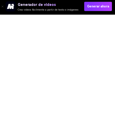
Generador de videos
Generar ahora
Crea videos fácilmente a partir de texto o imágenes
Generate Music Now
Video IA
Imagen IA
Música IA
Plantillas y Filtros
Quitar Marca IA
Recursos