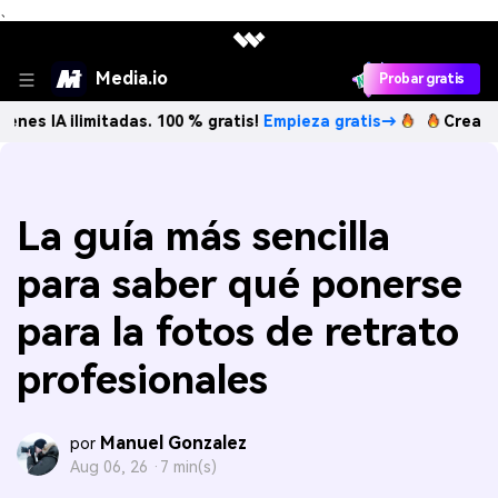
、
Media.io
Probar gratis
ilimitadas. 100 % gratis!
Empieza gratis→
Crea imágenes I
La guía más sencilla
para saber qué ponerse
para la fotos de retrato
profesionales
Manuel Gonzalez
por
Aug 06, 26 ·
7 min(s)