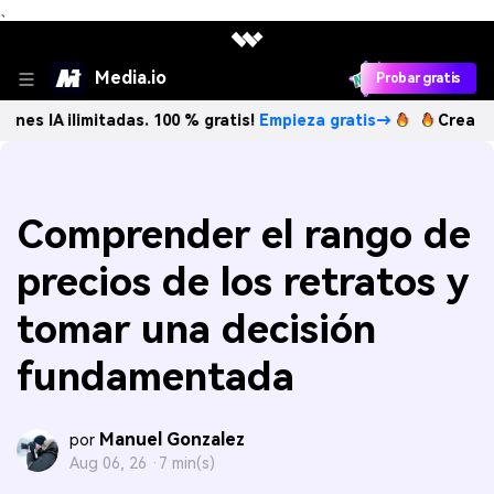
、
Media.io
Probar gratis
ilimitadas. 100 % gratis!
Empieza gratis→
Crea imágenes I
Comprender el rango de
precios de los retratos y
tomar una decisión
fundamentada
Manuel Gonzalez
por
Aug 06, 26 ·
7 min(s)