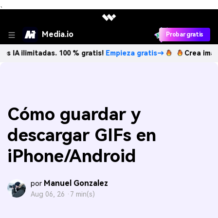
、
Media.io
Probar gratis
tadas. 100 % gratis!
Empieza gratis→
Crea imágenes IA ili
Cómo guardar y
descargar GIFs en
iPhone/Android
Manuel Gonzalez
por
Aug 06, 26 ·
7 min(s)