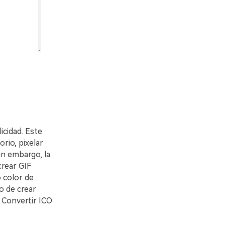
icidad. Este
rio, pixelar
in embargo, la
crear GIF
 color de
o de crear
 Convertir ICO