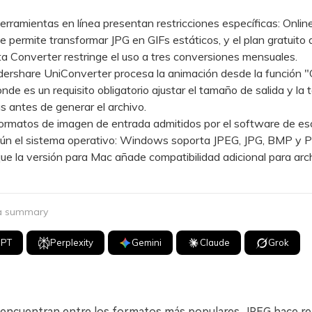
amientas en línea presentan restricciones específicas: Online
 permite transformar JPG en GIFs estáticos, y el plan gratuito 
 Converter restringe el uso a tres conversiones mensuales.
hare UniConverter procesa la animación desde la función "
nde es un requisito obligatorio ajustar el tamaño de salida y la 
 antes de generar el archivo.
matos de imagen de entrada admitidos por el software de escr
gún el sistema operativo: Windows soporta JPEG, JPG, BMP y 
ue la versión para Mac añade compatibilidad adicional para arc
 a summary
GPT
Perplexity
Gemini
Claude
Grok
 encuentran entre los formatos más populares. JPEG hace ref