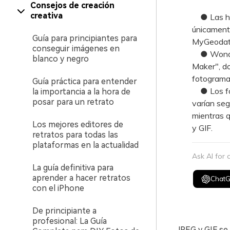
Consejos de creación
creativa
● Las herr
únicamente
Guía para principiantes para
MyGeodata
conseguir imágenes en
● Wonders
blanco y negro
Maker", do
fotogramas
Guía práctica para entender
● Los for
la importancia a la hora de
posar para un retrato
varían se
mientras q
Los mejores editores de
y GIF.
retratos para todas las
plataformas en la actualidad
Ask AI for
La guía definitiva para
aprender a hacer retratos
Chat
con el iPhone
De principiante a
profesional: La Guía
JPEG y GIF se