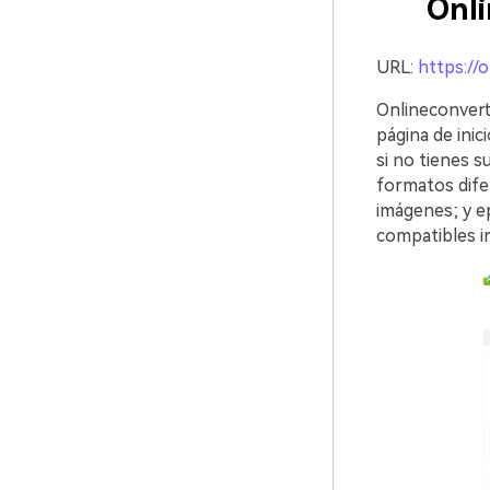
Onl
URL:
https://
Onlineconverte
página de inici
si no tienes s
formatos dife
imágenes; y ep
compatibles i