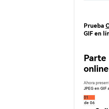
Prueba
O
GIF en lí
Parte 
onlin
Ahora present
JPEG en GIF 
01
de 06