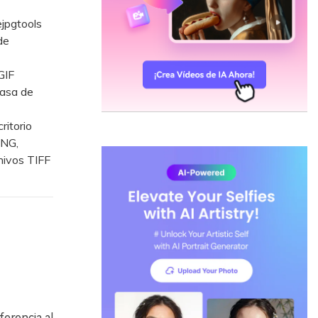
jpgtools
de
GIF
tasa de
itorio
PNG,
hivos TIFF
erencia al