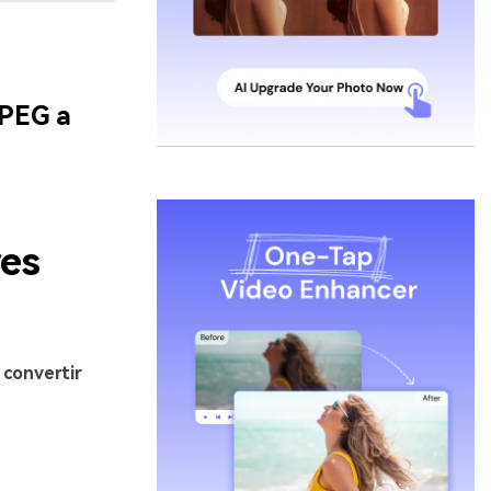
JPEG a
res
a
convertir