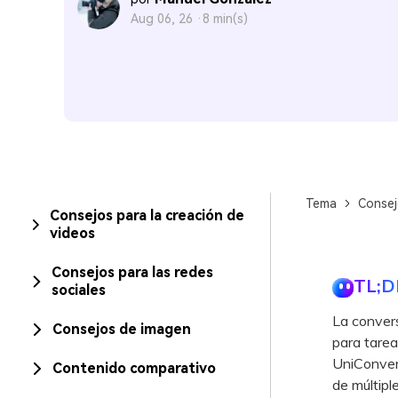
Aug 06, 26 ·
8 min(s)
Tema
Consej
Consejos para la creación de
videos
Consejos para las redes
TL;D
sociales
La conver
Consejos de imagen
para tarea
UniConver
Contenido comparativo
de múltipl