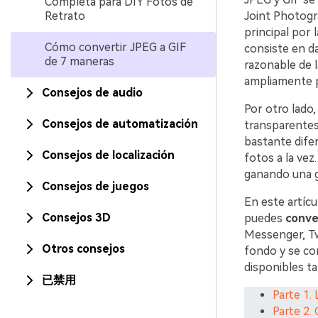
Completa para DIY Fotos de
Retrato
Joint Photogra
principal por 
Cómo convertir JPEG a GIF
consiste en d
de 7 maneras
razonable de 
ampliamente p
Consejos de audio
Por otro lado,
Consejos de automatización
transparentes
bastante difer
Consejos de localización
fotos a la ve
ganando una g
Consejos de juegos
En este artíc
Consejos 3D
puedes
conve
Messenger, Twi
Otros consejos
fondo y se co
disponibles ta
已禁用
Parte 1.
Parte 2.