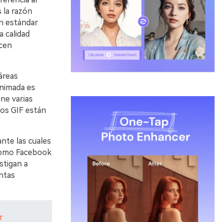
 la razón
en estándar
 calidad
icen
.
áreas
animada es
ne varias
los GIF están
nte las cuales
como Facebook
stigan a
ntas
r