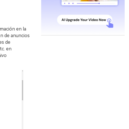
rmación en la
n de anuncios
es de
tc. en
hivo