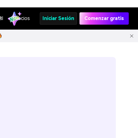
s
PI
Precios
Iniciar Sesión
Comenzar gratis