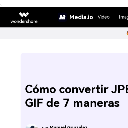
、
Media.io
Video
Ima
Cómo convertir JP
GIF de 7 maneras
Manuel Gonzalez
por