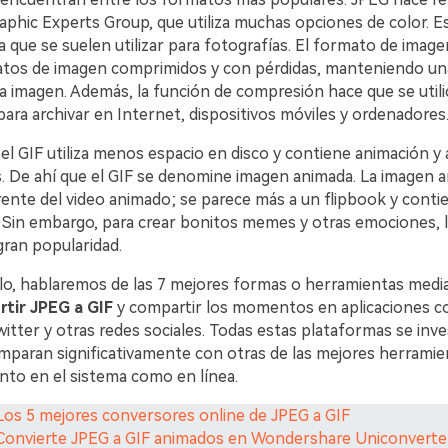
phic Experts Group, que utiliza muchas opciones de color. Es
la que se suelen utilizar para fotografías. El formato de imag
atos de imagen comprimidos y con pérdidas, manteniendo una
la imagen. Además, la función de compresión hace que se util
ara archivar en Internet, dispositivos móviles y ordenadores
 el GIF utiliza menos espacio en disco y contiene animación y 
. De ahí que el GIF se denomine imagen animada. La imagen 
ente del video animado; se parece más a un flipbook y contie
z. Sin embargo, para crear bonitos memes y otras emociones, 
ran popularidad.
ulo, hablaremos de las 7 mejores formas o herramientas media
rtir JPEG a GIF
y compartir los momentos en aplicaciones 
tter y otras redes sociales. Todas estas plataformas se inve
mparan significativamente con otras de las mejores herramie
nto en el sistema como en línea.
 Los 5 mejores conversores online de JPEG a GIF
 Convierte JPEG a GIF animados en Wondershare Uniconverte