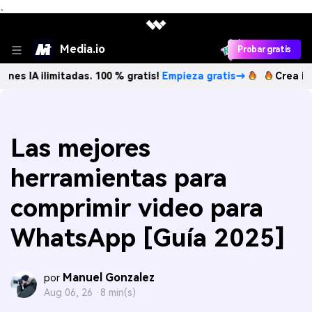
、
Media.io
Probar gratis
imitadas. 100 % gratis!
Empieza gratis→
Crea imágenes IA 
Las mejores
herramientas para
comprimir video para
WhatsApp [Guía 2025]
Manuel Gonzalez
por
Aug 06, 26 ·
8 min(s)