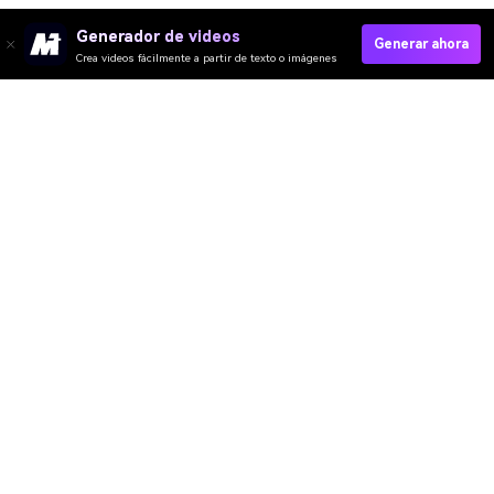
Generador de videos
Generar ahora
Crea videos fácilmente a partir de texto o imágenes
Video IA
Imagen IA
Música IA
Plantillas y Filtros
Quitar Marca IA
Recursos