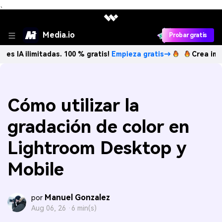
、
Media.io
Probar gratis
das. 100 % gratis!
Empieza gratis→
Crea imágenes IA ilim
Cómo utilizar la
gradación de color en
Lightroom Desktop y
Mobile
Manuel Gonzalez
por
Aug 06, 26 ·
6 min(s)