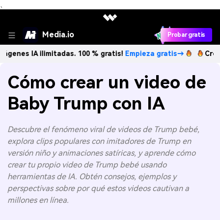
、
Media.io
Probar gratis
A ilimitadas. 100 % gratis!
Empieza gratis→
Crea imágene
Cómo crear un video de
Baby Trump con IA
Descubre el fenómeno viral de videos de Trump bebé,
explora clips populares con imitadores de Trump en
versión niño y animaciones satíricas, y aprende cómo
crear tu propio video de Trump bebé usando
herramientas de IA. Obtén consejos, ejemplos y
perspectivas sobre por qué estos videos cautivan a
millones en línea.