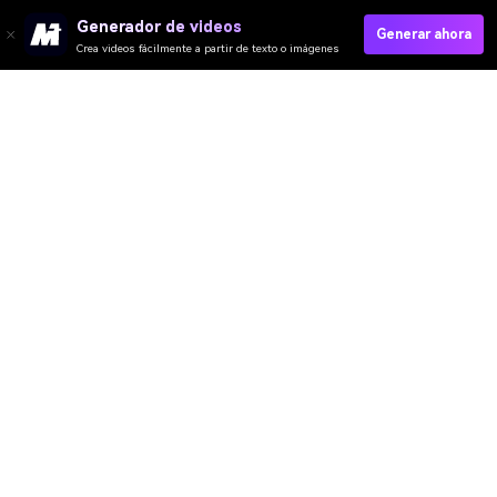
Generador de videos
Generar ahora
Crea videos fácilmente a partir de texto o imágenes
Video IA
Imagen IA
Música IA
Plantillas y Filtros
Quitar Marca IA
Recursos