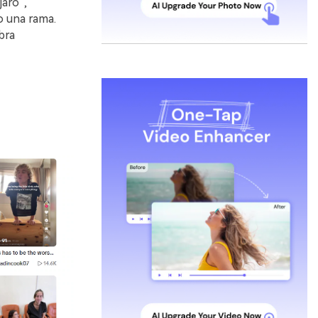
aro”,
o una rama.
bra