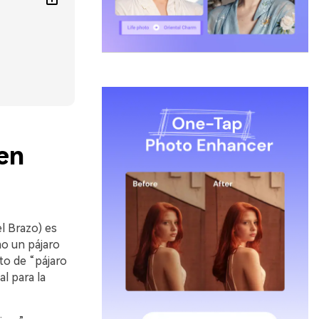
en
l Brazo) es
mo un pájaro
to de “pájaro
l para la