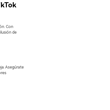
ikTok
ón. Con
ilusión de
eja. Asegúrate
ores