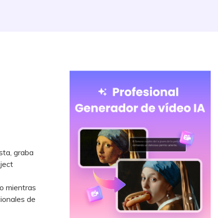
ista, graba
ject
to mientras
cionales de