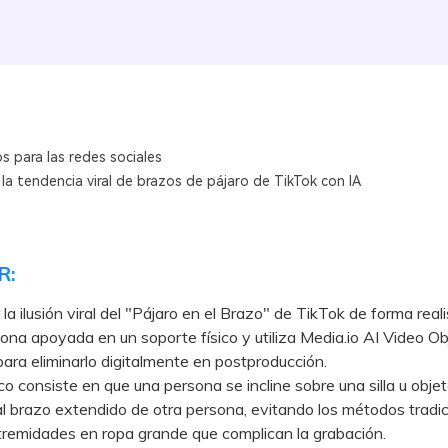
s para las redes sociales
a tendencia viral de brazos de pájaro de TikTok con IA
R:
 la ilusión viral del "Pájaro en el Brazo" de TikTok de forma real
ona apoyada en un soporte físico y utiliza Media.io AI Video Ob
ra eliminarlo digitalmente en postproducción.
 consiste en que una persona se incline sobre una silla u obje
al brazo extendido de otra persona, evitando los métodos tradi
tremidades en ropa grande que complican la grabación.