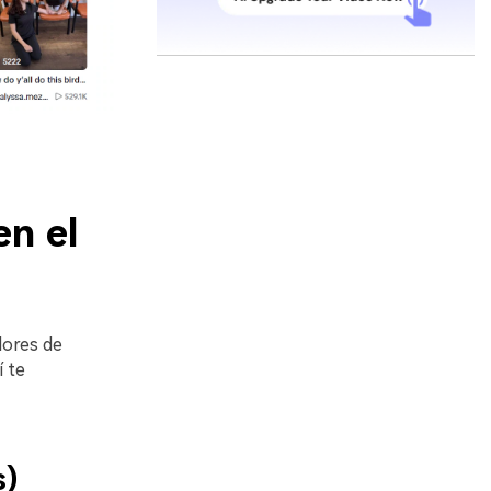
en el
dores de
í te
s)