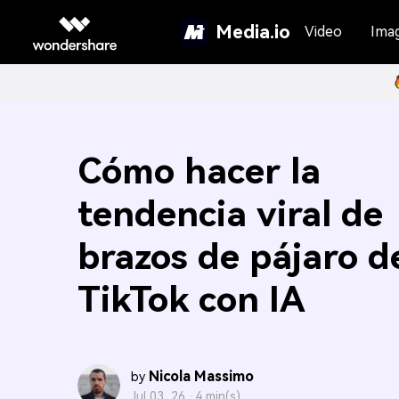
Media.io
Video
Ima
Cómo hacer la
tendencia viral de
brazos de pájaro d
TikTok con IA
Nicola Massimo
by
Jul 03, 26 ·
4 min(s)