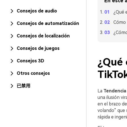
En este a
Consejos de audio
¿Qué e
Cómo c
Consejos de automatización
¿Cómo 
Consejos de localización
Consejos de juegos
¿Qué e
Consejos 3D
TikTo
Otros consejos
已禁用
La
Tendencia 
una ilusión v
en el brazo d
volando” que 
rápida e ingen