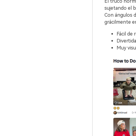
El truco norm
sujetando el 
Con ángulos de
grácilmente en 
Fácil de
Divertid
Muy visu