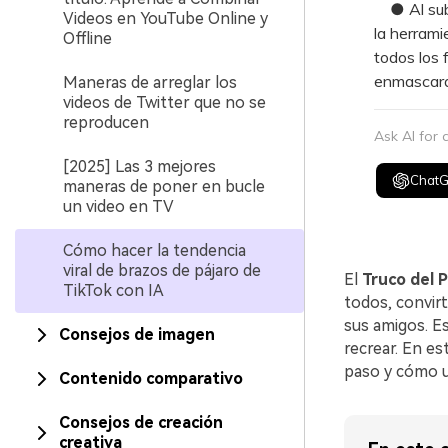
● Al subir
Videos en YouTube Online y
la herrami
Offline
todos los 
enmascara
Maneras de arreglar los
videos de Twitter que no se
reproducen
Ask AI for
[2025] Las 3 mejores
Chat
maneras de poner en bucle
un video en TV
Cómo hacer la tendencia
viral de brazos de pájaro de
El
Truco del P
TikTok con IA
todos, convirt
sus amigos. E
Consejos de imagen
recrear. En es
paso y cómo us
Contenido comparativo
Consejos de creación
creativa