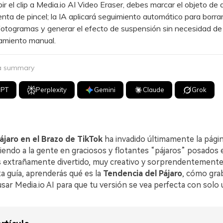
 el clip a Media.io AI Video Eraser, debes marcar el objeto de
enta de pincel; la IA aplicará seguimiento automático para borrar
fotogramas y generar el efecto de suspensión sin necesidad de
miento manual.
 a summary
GPT
Perplexity
Gemini
Claude
Grok
ájaro en el Brazo de TikTok
ha invadido últimamente la págin
iendo a la gente en graciosos y flotantes “pájaros” posados 
s extrañamente divertido, muy creativo y sorprendentemente 
ta guía, aprenderás qué es la
Tendencia del Pájaro
, cómo gra
ar Media.io AI para que tu versión se vea perfecta con solo u