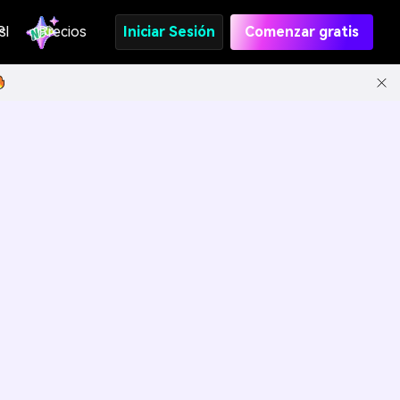
s
PI
Precios
Iniciar Sesión
Comenzar gratis