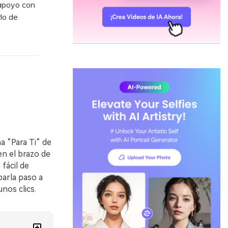
 apoyo con
lo de
a “Para Ti” de
en el brazo de
fácil de
barla paso a
nos clics.