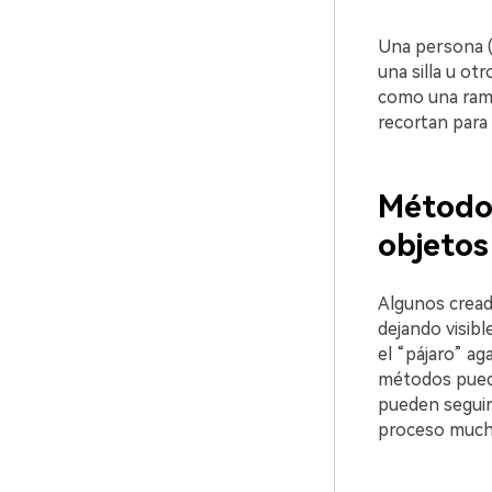
Una persona (e
una silla u ot
como una rama.
recortan para 
Método 
objetos
Algunos cread
dejando visibl
el “pájaro” ag
métodos puede
pueden seguir 
proceso mucho