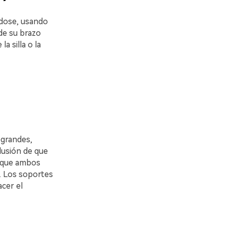
ndose, usando
nde su brazo
 silla o la
 grandes,
ilusión de que
unque ambos
. Los soportes
acer el