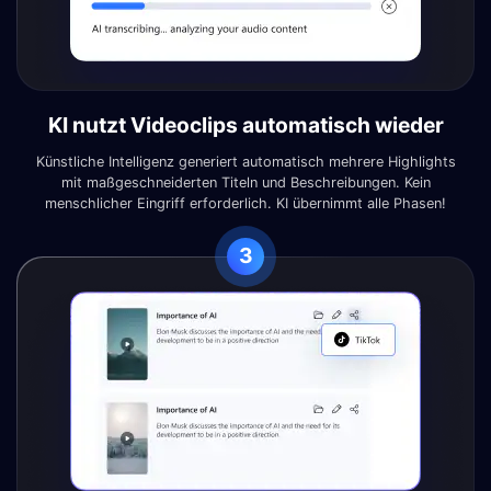
KI nutzt Videoclips automatisch wieder
Künstliche Intelligenz generiert automatisch mehrere Highlights
mit maßgeschneiderten Titeln und Beschreibungen. Kein
menschlicher Eingriff erforderlich. KI übernimmt alle Phasen!
3