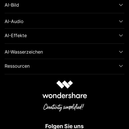
AI-Bild
AI-Audio
AI-Effekte
AI-Wasserzeichen
Ressourcen
Folgen Sie uns