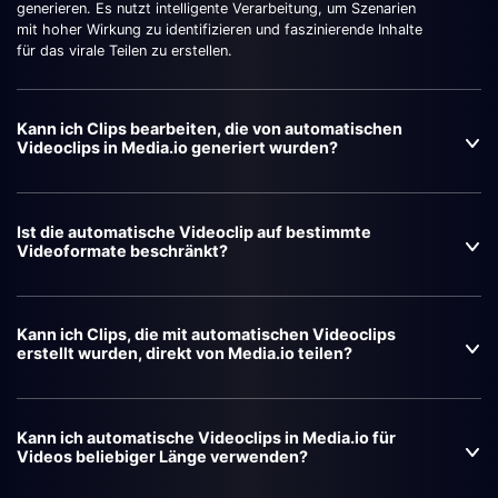
generieren. Es nutzt intelligente Verarbeitung, um Szenarien
mit hoher Wirkung zu identifizieren und faszinierende Inhalte
für das virale Teilen zu erstellen.
Kann ich Clips bearbeiten, die von automatischen
Videoclips in Media.io generiert wurden?
Ist die automatische Videoclip auf bestimmte
Videoformate beschränkt?
Kann ich Clips, die mit automatischen Videoclips
erstellt wurden, direkt von Media.io teilen?
Kann ich automatische Videoclips in Media.io für
Videos beliebiger Länge verwenden?