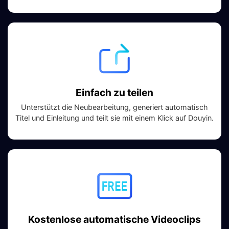
Einfach zu teilen
Unterstützt die Neubearbeitung, generiert automatisch
Titel und Einleitung und teilt sie mit einem Klick auf Douyin.
Kostenlose automatische Videoclips