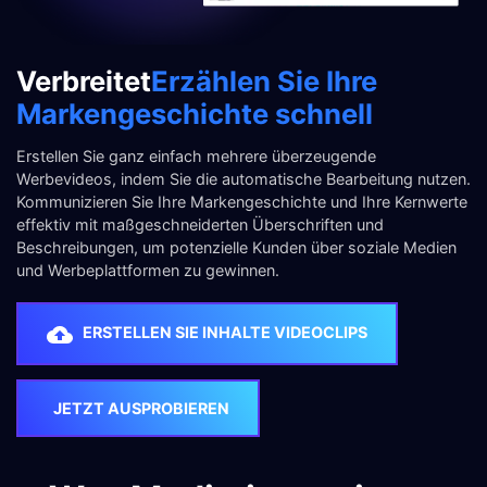
Verbreitet
Erzählen Sie Ihre
Markengeschichte schnell
Erstellen Sie ganz einfach mehrere überzeugende
Werbevideos, indem Sie die automatische Bearbeitung nutzen.
Kommunizieren Sie Ihre Markengeschichte und Ihre Kernwerte
effektiv mit maßgeschneiderten Überschriften und
Beschreibungen, um potenzielle Kunden über soziale Medien
und Werbeplattformen zu gewinnen.
ERSTELLEN SIE INHALTE VIDEOCLIPS
JETZT AUSPROBIEREN