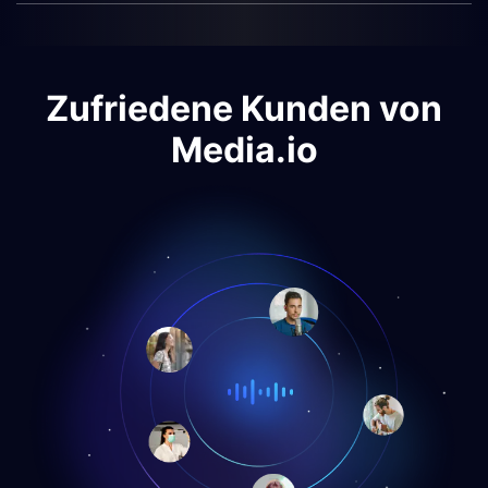
Zufriedene Kunden von
Media.io