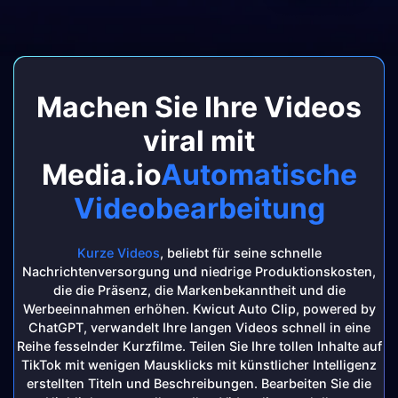
Machen Sie Ihre Videos
viral mit
Media.io
Automatische
Videobearbeitung
Kurze Videos
, beliebt für seine schnelle
Nachrichtenversorgung und niedrige Produktionskosten,
die die Präsenz, die Markenbekanntheit und die
Werbeeinnahmen erhöhen. Kwicut Auto Clip, powered by
ChatGPT, verwandelt Ihre langen Videos schnell in eine
Reihe fesselnder Kurzfilme. Teilen Sie Ihre tollen Inhalte auf
TikTok mit wenigen Mausklicks mit künstlicher Intelligenz
erstellten Titeln und Beschreibungen. Bearbeiten Sie die