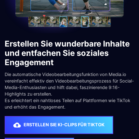
Erstellen Sie wunderbare Inhalte
und entfachen Sie soziales
Engagement
Die automatische Videobearbeitungsfunktion von Media.io
vereinfacht effektiv den Videobearbeitungsprozess für Social-
Media-Enthusiasten und hilft dabei, faszinierende 9:16-
Highlights zu erstellen.
Es erleichtert ein nahtloses Teilen auf Plattformen wie TikTok
und erhöht das Engagement.
ERSTELLEN SIE KI-CLIPS FÜR TIKTOK