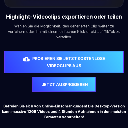
Highlight-Videoclips exportieren oder teilen
Wählen Sie die Möglichkeit, den generierten Clip weiter zu
verfeinern oder ihn mit einem einfachen Klick direkt auf TikTok zu
verteilen.
PROBIEREN SIE JETZT KOSTENLOSE
VIDEOCLIPS AUS
JETZT AUSPROBIEREN
Befreien Sie sich von Online-Einschränkungen! Die Desktop-Version
kann massive 12GB Videos und 4 Stunden Aufnahmen in den meisten
Formaten verarbeiten!