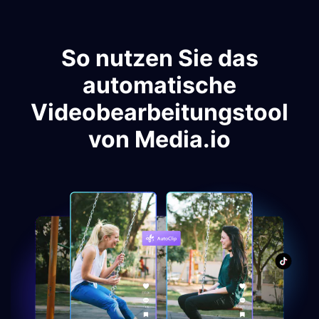
So nutzen Sie das
automatische
Videobearbeitungstool
von Media.io