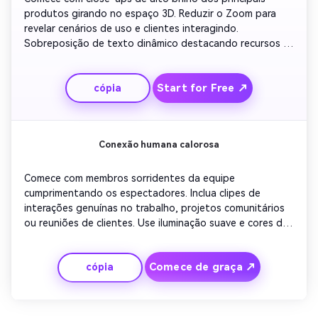
produtos girando no espaço 3D. Reduzir o Zoom para 
revelar cenários de uso e clientes interagindo. 
Sobreposição de texto dinâmico destacando recursos 
ou benefícios. Use efeitos de iluminação e brilhos digitais 
para um estilo avançado em tecnologia. Mantenha um 
Start for Free ↗
cópia
ritmo elegante com música sincronizada com ritmo. 
Conclua com seu logotipo e slogan brilhando com 
confiança.
Conexão humana calorosa
Comece com membros sorridentes da equipe 
cumprimentando os espectadores. Inclua clipes de 
interações genuínas no trabalho, projetos comunitários 
ou reuniões de clientes. Use iluminação suave e cores de 
marca pastel. Adicione sobreposições de texto 
mencionando confiança, trabalho em equipe e impacto. 
Comece de graça ↗
cópia
Misture panelas suaves com transições cinematográficas. 
Terminar com a sua equipe acenando ou a mensagem da 
sua marca desaparecendo harmoniosamente.