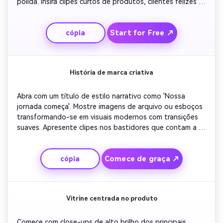
polida. Insira clipes curtos de produtos, clientes felizes e 
prêmios. Inclua sobreposições de texto mencionando os 
valores e realizações da empresa. Use elementos de 
Start for Free ↗
cópia
design formais, azuis ricos e tons dourados para uma 
sensação premium. Conclua com uma declaração de 
encerramento confiante e marca da marca.
História de marca criativa
Abra com um título de estilo narrativo como 'Nossa 
jornada começa'. Mostre imagens de arquivo ou esboços 
transformando-se em visuais modernos com transições 
suaves. Apresente clipes nos bastidores que contam a 
história da sua marca. Sobreposição de citações de 
fundadores ou membros da equipe. Terminar com uma 
Comece de graça ↗
cópia
forte narrativa visual, usando crescendo musical que 
deixam um impacto emocional. Termine com seu logotipo 
e slogan desaparecendo lentamente.
Vitrine centrada no produto
Comece com close-ups de alto brilho dos principais 