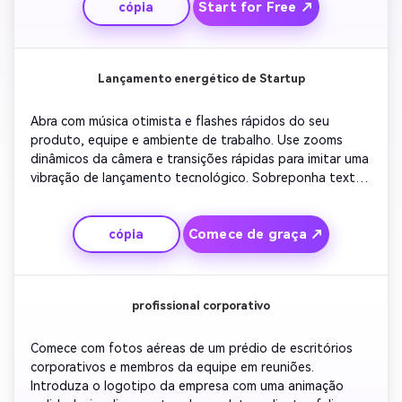
Start for Free ↗
cópia
tipografia simples e elegante para manter um tom limpo. 
Terminar com um outro polido mostrando seu site ou 
detalhes de contato.
Lançamento energético de Startup
Abra com música otimista e flashes rápidos do seu 
produto, equipe e ambiente de trabalho. Use zooms 
dinâmicos da câmera e transições rápidas para imitar uma 
vibração de lançamento tecnológico. Sobreponha textos 
em negrito que destacem sua missão e inovação. 
Adicione gráficos em movimento enfatizando métricas de 
Comece de graça ↗
cópia
crescimento ou destaques do produto. Fechar com uma 
animação de explosão de logotipo e slogan que sinaliza 
impulso e emoção.
profissional corporativo
Comece com fotos aéreas de um prédio de escritórios 
corporativos e membros da equipe em reuniões. 
Introduza o logotipo da empresa com uma animação 