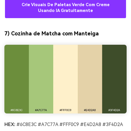
Crie Visuais De Paletas Verde Com Creme
Usando IA Gratuitamente
7) Cozinha de Matcha com Manteiga
HEX:
#6C8E3C #A7C77A #FFF0C9 #E4D2A8 #3F4D2A