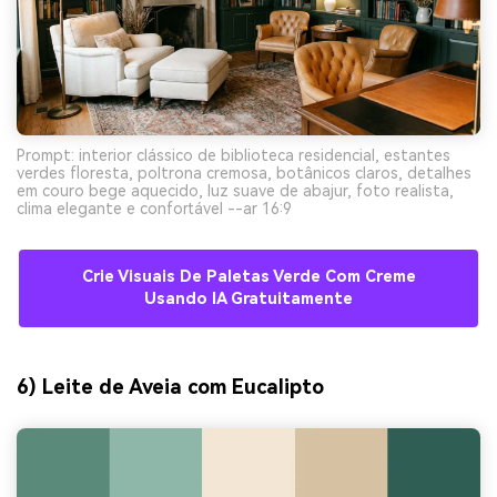
Prompt: interior clássico de biblioteca residencial, estantes
verdes floresta, poltrona cremosa, botânicos claros, detalhes
em couro bege aquecido, luz suave de abajur, foto realista,
clima elegante e confortável --ar 16:9
Crie Visuais De Paletas Verde Com Creme
Usando IA Gratuitamente
6) Leite de Aveia com Eucalipto