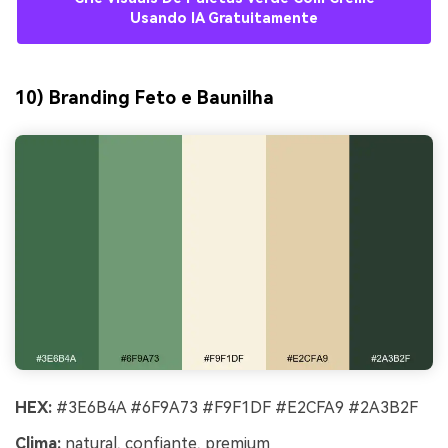
Usando IA Gratuitamente
10) Branding Feto e Baunilha
HEX:
#3E6B4A #6F9A73 #F9F1DF #E2CFA9 #2A3B2F
Clima:
natural, confiante, premium