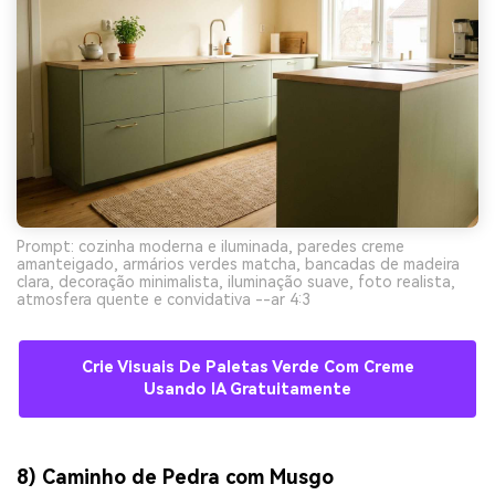
Prompt: cozinha moderna e iluminada, paredes creme
amanteigado, armários verdes matcha, bancadas de madeira
clara, decoração minimalista, iluminação suave, foto realista,
atmosfera quente e convidativa --ar 4:3
Crie Visuais De Paletas Verde Com Creme
Usando IA Gratuitamente
8) Caminho de Pedra com Musgo