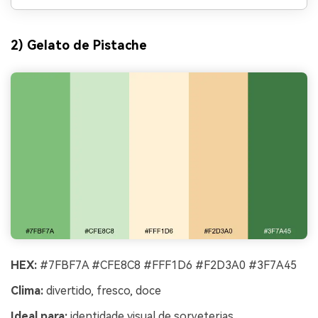
2) Gelato de Pistache
HEX:
#7FBF7A #CFE8C8 #FFF1D6 #F2D3A0 #3F7A45
Clima:
divertido, fresco, doce
Ideal para:
identidade visual de sorveterias