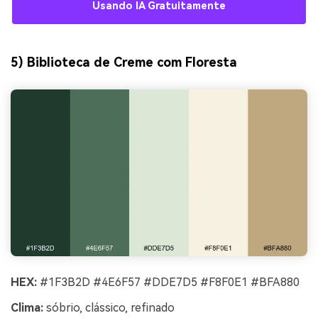
Usando IA Gratuitamente
5) Biblioteca de Creme com Floresta
HEX:
#1F3B2D #4E6F57 #DDE7D5 #F8F0E1 #BFA880
Clima:
sóbrio, clássico, refinado