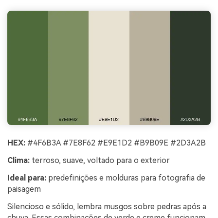
HEX:
#4F6B3A #7E8F62 #E9E1D2 #B9B09E #2D3A2B
Clima:
terroso, suave, voltado para o exterior
Ideal para:
predefinições e molduras para fotografia de
paisagem
Silencioso e sólido, lembra musgos sobre pedras após a
chuva. Essas combinações de verde e creme funcionam