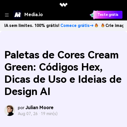
Media.io
Teste grátis
imites. 100% grátis!
Comece grátis→
Crie imagens com IA 
Paletas de Cores Cream
Green: Códigos Hex,
Dicas de Uso e Ideias de
Design AI
Julian Moore
por
Aug 07, 26 ·
19 min(s)