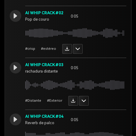
AI WHIP CRACK#02
0:05
Pop de couro
#crisp
#estéreo
AI WHIP CRACK#03
0:05
rachadura distante
#Distante
#Exterior
AI WHIP CRACK#04
0:05
Reverb de palco