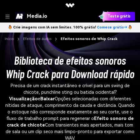
Media.io
Teste grátis
Crie imagens com IA sem limites. 100% grátis!
Comece grátis→
Início
Efeitos de áudio
Efeitos sonoros de Whip Crack
Biblioteca de efeitos sonoros
Whip Crack para Download rápido
Precisa de um crack instantâneo e crível para um swing de
chicote, punchline sting ou batida ocidental?
Visualização
e
Baixar
Opções selecionadas com diferentes
nítidas de ataque, comprimento da cauda e distância. Quando
o estoque não corresponde exatamente ao seu corte, use o
fluxo de trabalho prompt para regenerar o
Efeito sonoro de
crack de chicote
Com transientes mais apertados, mais tom
de sala ou um clip seco mais limpo-pronto para exportar como
WAV.