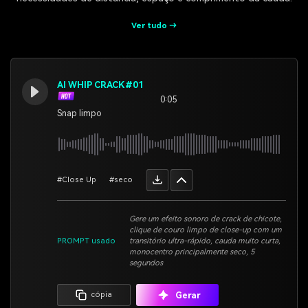
Ver tudo →
AI WHIP CRACK#01
0:05
Snap limpo
#Close Up
#seco
Gere um efeito sonoro de crack de chicote,
clique de couro limpo de close-up com um
PROMPT usado
transitório ultra-rápido, cauda muito curta,
monocentro principalmente seco, 5
segundos
Gerar
cópia