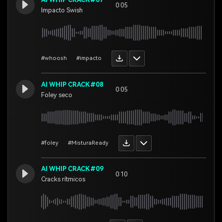
0:05
Impacto Swish
#whoosh
#impacto
AI WHIP CRACK#08
0:05
Foley seco
#foley
#MisturaReady
AI WHIP CRACK#09
0:10
Cracks rítmicos