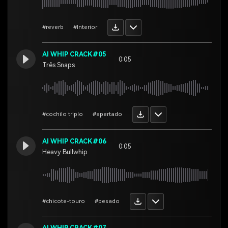
#reverb
#Interior
AI WHIP CRACK#05
0:05
Três Snaps
#cochilo triplo
#apertado
AI WHIP CRACK#06
0:05
Heavy Bullwhip
#chicote-touro
#pesado
AI WHIP CRACK#07