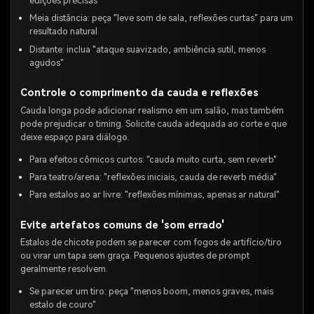
edições precisas
Meia distância: peça "leve som de sala, reflexões curtas" para um
resultado natural
Distante: inclua "ataque suavizado, ambiência sutil, menos
agudos"
Controle o comprimento da cauda e reflexões
Cauda longa pode adicionar realismo em um salão, mas também
pode prejudicar o timing. Solicite cauda adequada ao corte e que
deixe espaço para diálogo.
Para efeitos cômicos curtos: "cauda muito curta, sem reverb"
Para teatro/arena: "reflexões iniciais, cauda de reverb média"
Para estalos ao ar livre: "reflexões mínimas, apenas ar natural"
Evite artefatos comuns de 'som errado'
Estalos de chicote podem se parecer com fogos de artifício/tiro
ou virar um tapa sem graça. Pequenos ajustes de prompt
geralmente resolvem.
Se parecer um tiro: peça "menos boom, menos graves, mais
estalo de couro"