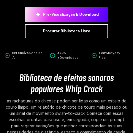
Pré-Visualização E Download
Procurar Biblioteca Livre
extensivo
Sons de
320K
100%
Royalty-
IA
+
Downloads
Free
Biblioteca de efeitos sonoros
populares Whip Crack
as rachaduras do chicote podem ser lidas como um estalo de
couro limpo, um relatório de chicote de touro mais pesado ou
um sinal de movimento swish-to-crack. Comece com essas
escolhas prontas para uso e, em seguida, copie um prompt
para regerar variações que melhor correspondam às suas
necessidades de distância, espaço e comprimento da cauda.