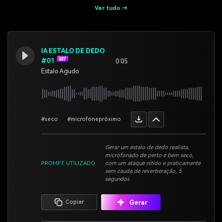
Ver tudo →
IA ESTALO DE DEDO
#01
0:05
Estalo Agudo
#seco
#microfonepróximo
Gerar um estalo de dedo realista,
microfonado de perto e bem seco,
PROMPT UTILIZADO
com um ataque nítido e praticamente
sem cauda de reverberação, 5
segundos
Gerar
Copiar