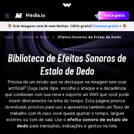
Media.io
Teste grátis
Crie imagens com IA sem limites. 100% grátis!
Comece grátis→
Início
Efeitos de Áudio
Efeitos Sonoros de Estalo de Dedo
Biblioteca de Efeitos Sonoros de
Estalo de Dedo
Precisa de um estalo que se destaque na mixagem sem soar
artificial? Ouça cada clipe, escolha o ataque e a decadência
que combinam com sua cena e exporte um WAV que você pode
inserir diretamente na linha do tempo. Esta página prioriza
downloads prontos para uso e apresenta também um fluxo de
trabalho com IA caso você queira ajustar o tempo, largura
estéreo ou tom de sala. Use o
efeito sonoro de estalo de
dedo
para transições, indicações e gestos na tela.