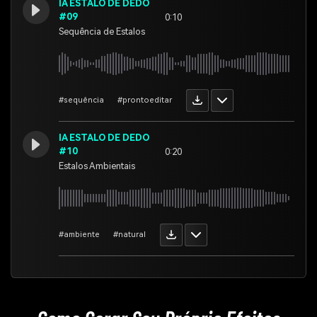
IA ESTALO DE DEDO
#09
0:10
Sequência de Estalos
#sequência
#prontoeditar
IA ESTALO DE DEDO
#10
0:20
Estalos Ambientais
#ambiente
#natural