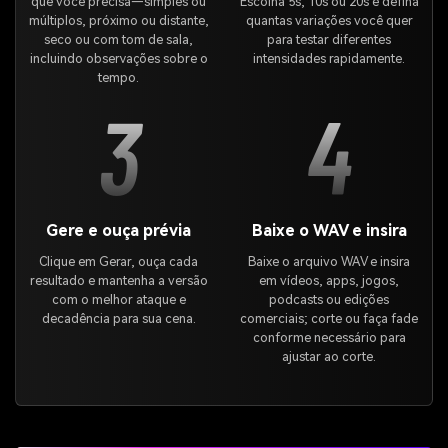
que você precisa—simples ou
Escolha 5s, 10s ou 20s e defina
múltiplos, próximo ou distante,
quantas variações você quer
seco ou com tom de sala,
para testar diferentes
incluindo observações sobre o
intensidades rapidamente.
tempo.
3
4
Gere e ouça prévia
Baixe o WAV e insira
Clique em Gerar, ouça cada
Baixe o arquivo WAV e insira
resultado e mantenha a versão
em vídeos, apps, jogos,
com o melhor ataque e
podcasts ou edições
decadência para sua cena.
comerciais; corte ou faça fade
conforme necessário para
ajustar ao corte.