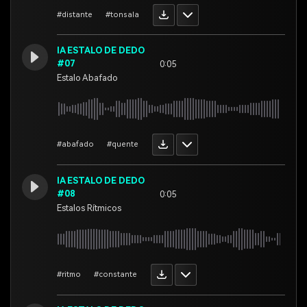
#distante
#tonsala
IA ESTALO DE DEDO
#07
0:05
Estalo Abafado
#abafado
#quente
IA ESTALO DE DEDO
#08
0:05
Estalos Rítmicos
#ritmo
#constante