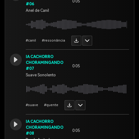
0:05
#06
Anel de Canil
#canil
#ressonância
IA CACHORRO
CHORAMINGANDO
0:05
#07
Suave Sonolento
#suave
#quente
IA CACHORRO
CHORAMINGANDO
0:05
#08