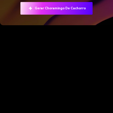
Gerar Choramingo De Cachorro