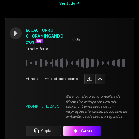
Ver tudo →
IA CACHORRO
CHORAMINGANDO
0:05
#01
Filhote Perto
#filhote
#microfoneproximo
Gerar um efeito sonoro realista de
filhote choramingando com mic
PROMPT UTILIZADO
próximo, tremor suave de tom,
respirações silenciosas, pouco som de
ambiente, cauda suave, 5 segundos
Gerar
Copiar