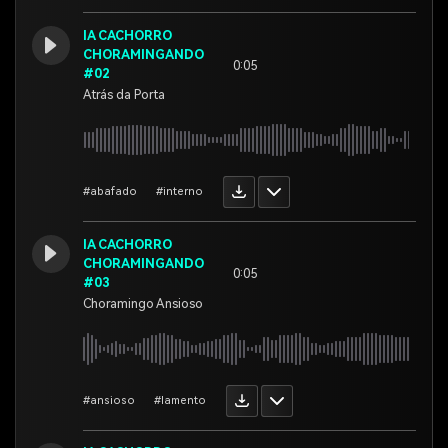
IA CACHORRO
CHORAMINGANDO
0:05
#02
Atrás da Porta
#abafado
#interno
IA CACHORRO
CHORAMINGANDO
0:05
#03
Choramingo Ansioso
#ansioso
#lamento