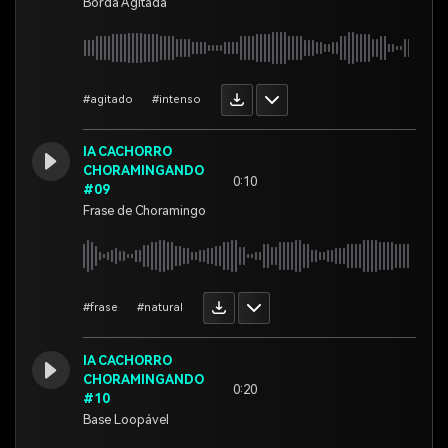
Borda Agitada
#agitado
#intenso
IA CACHORRO
CHORAMINGANDO
0:10
#09
Frase de Choramingo
#frase
#natural
IA CACHORRO
CHORAMINGANDO
0:20
#10
Base Loopável