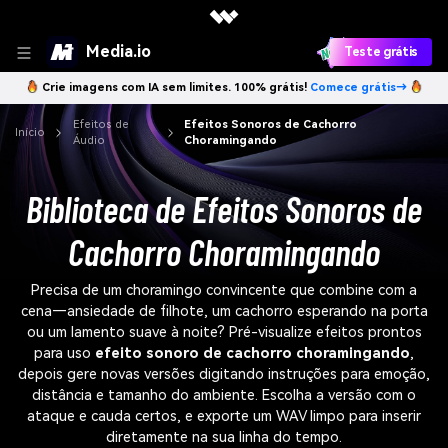
Media.io
Teste grátis
Crie imagens com IA sem limites. 100% grátis!
Comece grátis→
Efeitos de
Efeitos Sonoros de Cachorro
Início
Áudio
Choramingando
Biblioteca de Efeitos Sonoros de
Cachorro Choramingando
Precisa de um choramingo convincente que combine com a
cena—ansiedade de filhote, um cachorro esperando na porta
ou um lamento suave à noite? Pré-visualize efeitos prontos
para uso
efeito sonoro de cachorro choramingando
,
depois gere novas versões digitando instruções para emoção,
distância e tamanho do ambiente. Escolha a versão com o
ataque e cauda certos, e exporte um WAV limpo para inserir
diretamente na sua linha do tempo.