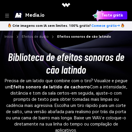
Media.io
Teste grátis
Crie imagens com IA sem limites. 100% grátis!
Comece grátis→
Início
Efeitos de áudio
Efeitos sonoros de cão latindo
Biblioteca de efeitos sonoros de
cão latindo
Precisa de um latido que combine com o tiro? Visualize e pegue
um
Efeito sonoro de latido de cachorro
Com a intensidade,
distância e tom da sala certos-em seguida, ajuste-o com
prompts de texto para obter tomadas mais limpas ou
cadência mais agressiva. Escolha um tiro rápido para um corte
de salto, uma versão abafada para realismo por trás da porta
ou uma cama de bairro mais longa. Baixe um WAV e coloque-o
diretamente na sua linha do tempo ou compilação de
aplicativos.