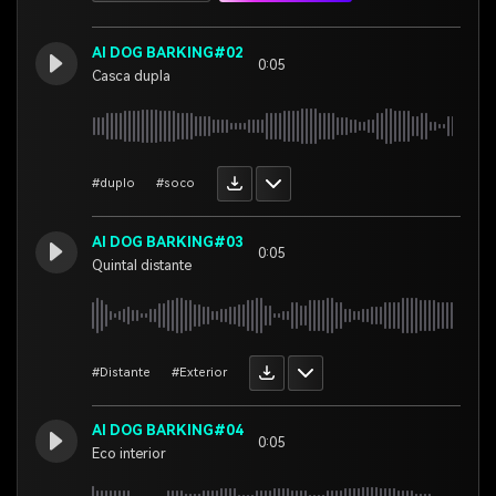
AI DOG BARKING#02
0:05
Casca dupla
#duplo
#soco
AI DOG BARKING#03
0:05
Quintal distante
#Distante
#Exterior
AI DOG BARKING#04
0:05
Eco interior