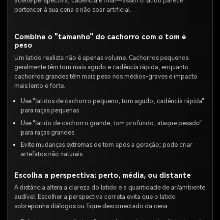
acerte perspectiva, cadência e final—assim o latido parece
pertencer à sua cena e não soar artificial.
Combine o "tamanho" do cachorro com o tom e
peso
Um latido realista não é apenas volume. Cachorros pequenos
geralmente têm tom mais agudo e cadência rápida, enquanto
cachorros grandes têm mais peso nos médios-graves e impacto
mais lento e forte.
Use "latidos de cachorro pequeno, tom agudo, cadência rápida"
para raças pequenas
Use "latido de cachorro grande, tom profundo, ataque pesado"
para raças grandes
Evite mudanças extremas de tom após a geração; pode criar
artefatos não naturais
Escolha a perspectiva: perto, média, ou distante
A distância altera a clareza do latido e a quantidade de ar/ambiente
audível. Escolher a perspectiva correta evita que o latido
sobreponha diálogos ou fique desconectado da cena.