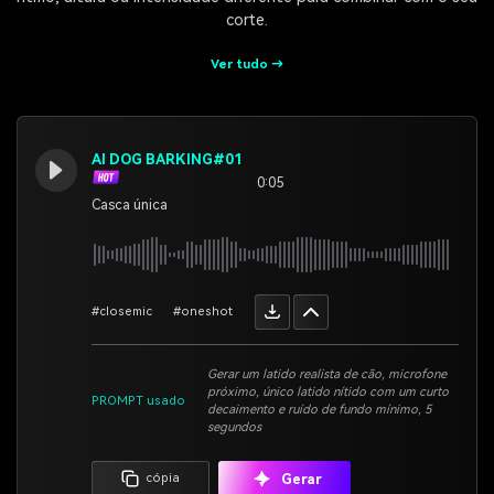
corte.
Ver tudo →
AI DOG BARKING#01
0:05
Casca única
#closemic
#oneshot
Gerar um latido realista de cão, microfone
próximo, único latido nítido com um curto
PROMPT usado
decaimento e ruído de fundo mínimo, 5
segundos
Gerar
cópia