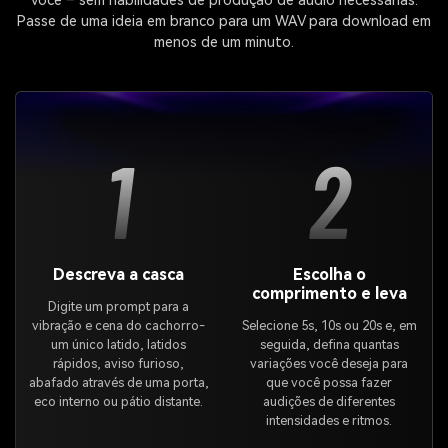
você – sem habilidades de produção de áudio necessárias.
Passe de uma ideia em branco para um WAV para download em
menos de um minuto.
1
2
Descreva a casca
Escolha o
comprimento e leva
Digite um prompt para a
vibração e cena do cachorro-
Selecione 5s, 10s ou 20s e, em
um único latido, latidos
seguida, defina quantas
rápidos, aviso furioso,
variações você deseja para
abafado através de uma porta,
que você possa fazer
eco interno ou pátio distante.
audições de diferentes
intensidades e ritmos.