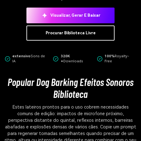
Visualizar, Gerar E Baixar
Procurar Biblioteca Livre
extensivo
Sons de
320K
100%
Royalty-
IA
+
Downloads
Free
Popular Dog Barking Efeitos Sonoros
Biblioteca
Estes lateiros prontos para o uso cobrem necessidades
comuns de edição: impactos de microfone próximo,
perspectiva distante do quintal, reflexos internos, barreiras
abafadas e explosões densas de vários cães. Copie um prompt
para regenerar tomadas semelhantes quando precisar de um
ritmo, altura ou intensidade diferente para combinar com o seu