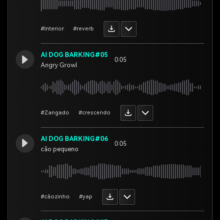
#Interior
#reverb
AI DOG BARKING#05
0:05
Angry Growl
#Zangado
#crescendo
AI DOG BARKING#06
0:05
cão pequeno
#cãozinho
#yap