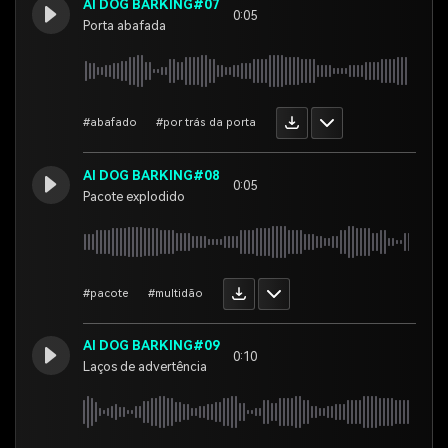
AI DOG BARKING#07
0:05
Porta abafada
#abafado
#por trás da porta
AI DOG BARKING#08
0:05
Pacote explodido
#pacote
#multidão
AI DOG BARKING#09
0:10
Laços de advertência