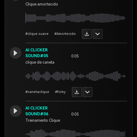
Clique amortecido
#clique suave
#Amortecido
AI CLICKER
SOUND#05
0:05
clique de caneta
#canetaclique
#foley
AI CLICKER
SOUND#06
0:05
Treinamento Clique