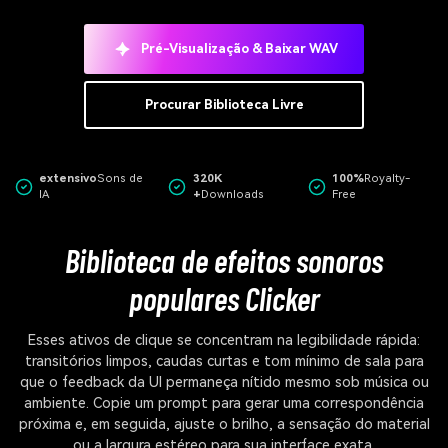
Pré-Visualização & Baixar WAV
Procurar Biblioteca Livre
extensivo
Sons de
320K
100%
Royalty-
IA
+
Downloads
Free
Biblioteca de efeitos sonoros
populares Clicker
Esses ativos de clique se concentram na legibilidade rápida:
transitórios limpos, caudas curtas e tom mínimo de sala para
que o feedback da UI permaneça nítido mesmo sob música ou
ambiente. Copie um prompt para gerar uma correspondência
próxima e, em seguida, ajuste o brilho, a sensação do material
ou a largura estéreo para sua interface exata.