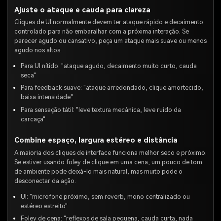
Ajuste o ataque e cauda para clareza
Cliques de UI normalmente devem ter ataque rápido e decaimento
controlado para não embaralhar com a próxima interação. Se
parecer agudo ou cansativo, peça um ataque mais suave ou menos
agudo nos altos.
Para UI nítido: "ataque agudo, decaimento muito curto, cauda
seca"
Para feedback suave: "ataque arredondado, clique amortecido,
baixa intensidade"
Para sensação tátil: "leve textura mecânica, leve ruído da
carcaça"
Combine espaço, largura estéreo e distância
A maioria dos cliques de interface funciona melhor seco e próximo.
Se estiver usando foley de clique em uma cena, um pouco de tom
de ambiente pode deixá-lo mais natural, mas muito pode o
desconectar da ação.
UI: "microfone próximo, sem reverb, mono centralizado ou
estéreo estreito"
Foley de cena: "reflexos de sala pequena, cauda curta, nada