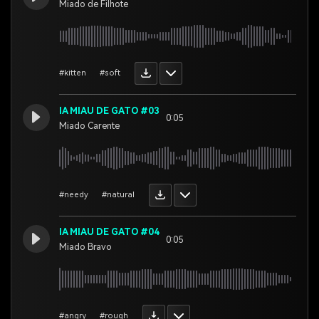
Miado de Filhote
#kitten
#soft
IA MIAU DE GATO #03
0:05
Miado Carente
#needy
#natural
IA MIAU DE GATO #04
0:05
Miado Bravo
#angry
#rough