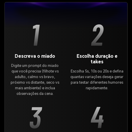
1
2
Descreva o miado
Escolha duração e
takes
Digite um prompt do miado
que você precisa (filhote vs
Escolha 5s, 10s ou 20s e defina
adulto, calmo vs bravo,
quantas variações deseja gerar
próximo vs distante, seco vs
para testar diferentes humores
mais ambiente) e inclua
rapidamente.
observações da cena.
3
4