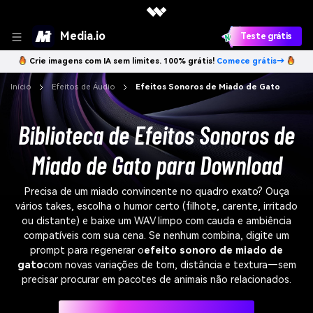
Media.io
Teste grátis
Crie imagens com IA sem limites. 100% grátis!
Comece grátis→
Início
Efeitos de Áudio
Efeitos Sonoros de Miado de Gato
Biblioteca de Efeitos Sonoros de
Miado de Gato para Download
Precisa de um miado convincente no quadro exato? Ouça
vários takes, escolha o humor certo (filhote, carente, irritado
ou distante) e baixe um WAV limpo com cauda e ambiência
compatíveis com sua cena. Se nenhum combina, digite um
prompt para regenerar o
efeito sonoro de miado de
gato
com novas variações de tom, distância e textura—sem
precisar procurar em pacotes de animais não relacionados.