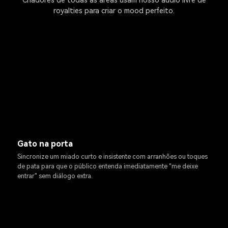
Criadores de todas as áreas usam nosso áudio livre de
royalties para criar o mood perfeito.
Gato na porta
Sincronize um miado curto e insistente com arranhões ou toques
de pata para que o público entenda imediatamente "me deixe
entrar" sem diálogo extra.