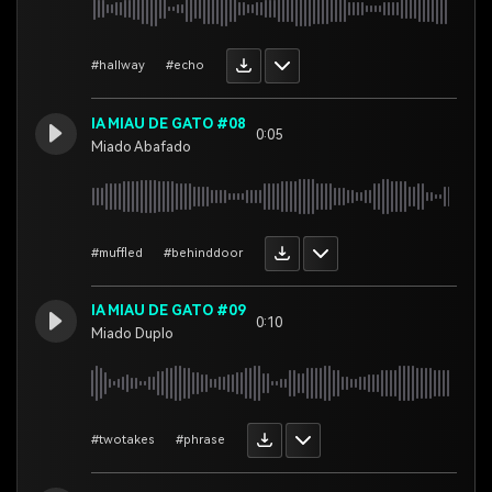
#hallway
#echo
IA MIAU DE GATO #08
0:05
Miado Abafado
#muffled
#behinddoor
IA MIAU DE GATO #09
0:10
Miado Duplo
#twotakes
#phrase