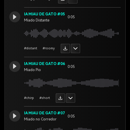
IA MIAU DE GATO #05
0:05
Miado Distante
#distant
#roomy
IA MIAU DE GATO #06
0:05
Miado Pio
#chirp
#short
IA MIAU DE GATO #07
0:05
Miado no Corredor