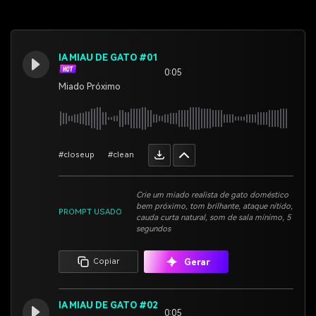
IA MIAU DE GATO #01
0:05
Miado Próximo
#closeup
#clean
Crie um miado realista de gato doméstico
bem próximo, tom brilhante, ataque nítido,
PROMPT USADO
cauda curta natural, som de sala mínimo, 5
segundos
Gerar
Copiar
IA MIAU DE GATO #02
0:05