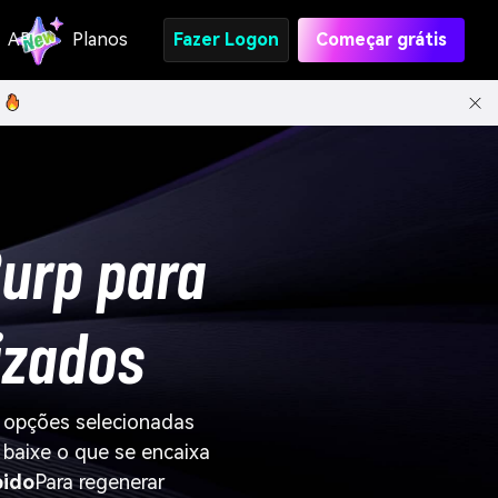
API
Planos
Fazer Logon
Começar grátis
Burp para
izados
s opções selecionadas
 baixe o que se encaixa
pido
Para regenerar