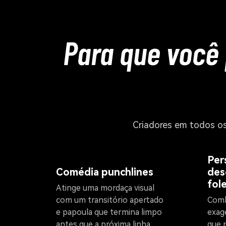
Para que você 
Criadores em todos os
Per
Comédia punchlines
des
fol
Atinge uma mordaça visual
com um transitório apertado
Comb
e papoula que termina limpo
exag
antes que a próxima linha
que 