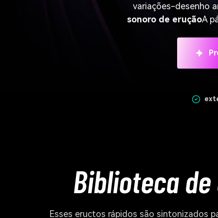
variações-desenho a
sonoro de erução
A p
Pr
ext
Biblioteca de
Esses eructos rápidos são sintonizados p