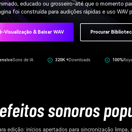
nimado, educado ou grosseiro-até que o momento pare
ágina foi construída para audições rápidas e uso WAV 
é-Visualização & Baixar WAV
Procurar Bibliotec
ensivo
Sons de IA
320K +
Downloads
100%
Roya
 efeitos sonoros pop
ara edição: inícios apertados para sincronização limp