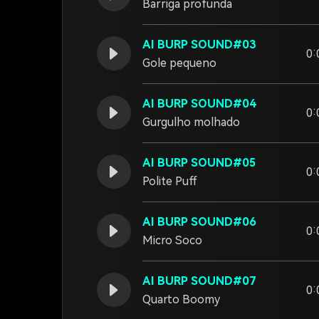
Barriga profunda
AI BURP SOUND#03
0:
Gole pequeno
AI BURP SOUND#04
0:
Gurgulho molhado
AI BURP SOUND#05
0:
Polite Puff
AI BURP SOUND#06
0:
Micro Soco
AI BURP SOUND#07
0:
Quarto Boomy