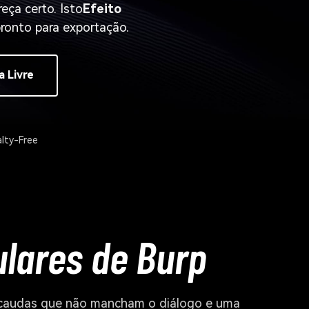
ça certo. Isto
Efeito
pronto para exportação.
a Livre
lty-Free
ulares de Burp
a, caudas que não mancham o diálogo e uma