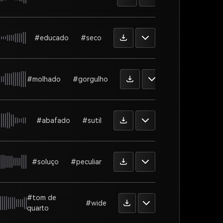
#educado
#seco
#molhado
#gorgulho
#abafado
#sutil
#soluço
#peculiar
#tom de
#wide
quarto