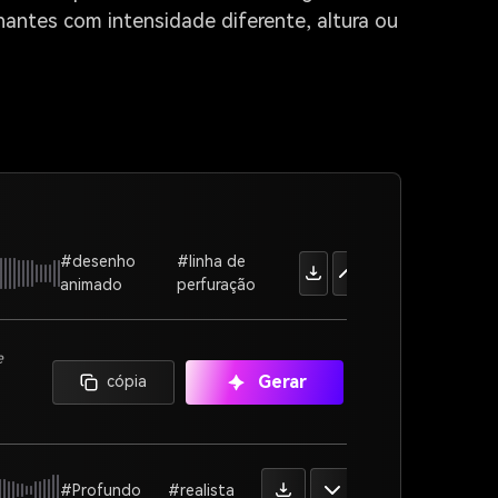
antes com intensidade diferente, altura ou
#desenho
#linha de
animado
perfuração
e
Gerar
cópia
#Profundo
#realista