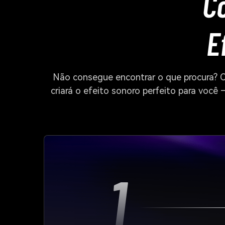
Co
E
Não consegue encontrar o que procura? C
criará o efeito sonoro perfeito para voc
1