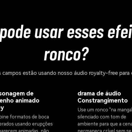
pode usar esses efe
ronco?
 campos estão usando nosso áudio royalty-free para def
sonagem de
drama de áudio
enho animado
Constrangimento
ey
Use um ronco "na manga
ine formatos de boca
silenciado com tom de
erados usando erupções
ambiente para que a cen
parecem animadas, não
permaneça crível sem se