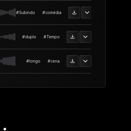
#Subindo
#comédia
#duplo
#Tempo
#longo
#cena