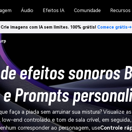
agem
Áudio
Efeitos IA
Comunidade
Recursos
Crie imagens com IA sem limites. 100% grátis!
Comece grátis→
urp
de efeitos sonoros 
s e Prompts personal
que faça a piada sem arruinar sua mistura? Visualize a
, low-end controlado e tom de sala crível, em seguida,
 nenhum corresponder ao personagem, use
Controle rá