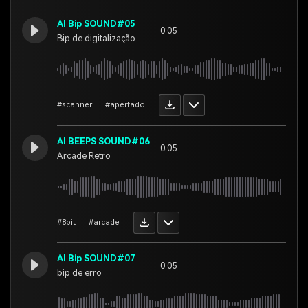
AI Bip SOUND#05
0:05
Bip de digitalização
#scanner
#apertado
AI BEEPS SOUND#06
0:05
Arcade Retro
#8bit
#arcade
AI Bip SOUND#07
0:05
bip de erro