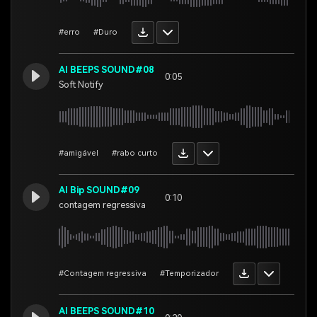
#erro
#Duro
AI BEEPS SOUND#08
0:05
Soft Notify
#amigável
#rabo curto
AI Bip SOUND#09
0:10
contagem regressiva
#Contagem regressiva
#Temporizador
AI BEEPS SOUND#10