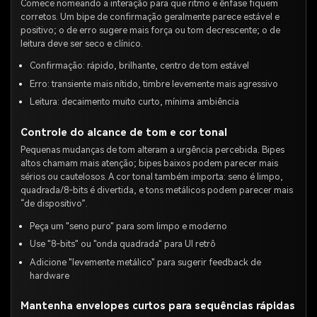
Comece nomeando a interação para que ritmo e ênfase fiquem
corretos. Um bipe de confirmação geralmente parece estável e
positivo; o de erro sugere mais força ou tom decrescente; o de
leitura deve ser seco e clínico.
Confirmação: rápido, brilhante, centro de tom estável
Erro: transiente mais nítido, timbre levemente mais agressivo
Leitura: decaimento muito curto, mínima ambiência
Controle do alcance de tom e cor tonal
Pequenas mudanças de tom alteram a urgência percebida. Bipes
altos chamam mais atenção; bipes baixos podem parecer mais
sérios ou cautelosos. A cor tonal também importa: seno é limpo,
quadrada/8-bits é divertida, e tons metálicos podem parecer mais
“de dispositivo”.
Peça um "seno puro" para som limpo e moderno
Use "8-bits" ou "onda quadrada" para UI retrô
Adicione "levemente metálico" para sugerir feedback de
hardware
Mantenha envelopes curtos para sequências rápidas