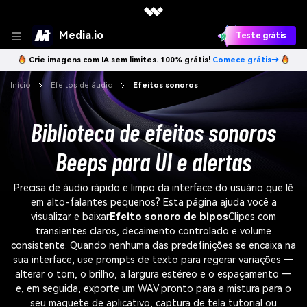
Media.io
Teste grátis
Crie imagens com IA sem limites. 100% grátis!
Comece grátis→
Início
Efeitos de áudio
Efeitos sonoros
Biblioteca de efeitos sonoros
Beeps para UI e alertas
Precisa de áudio rápido e limpo da interface do usuário que lê
em alto-falantes pequenos? Esta página ajuda você a
visualizar e baixar
Efeito sonoro de bipos
Clipes com
transientes claros, decaimento controlado e volume
consistente. Quando nenhuma das predefinições se encaixa na
sua interface, use prompts de texto para regerar variações —
alterar o tom, o brilho, a largura estéreo e o espaçamento —
e, em seguida, exporte um WAV pronto para a mistura para o
seu maquete de aplicativo, captura de tela tutorial ou