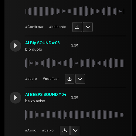
#Confirmar
#brilhante
AI Bip SOUND#03
0:05
bip duplo
#duplo
#notificar
AI BEEPS SOUND#04
0:05
baixo aviso
#Aviso
#baixo