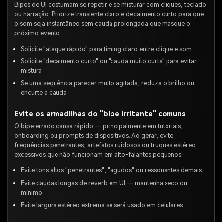
Bipes de UI costumam se repetir e se misturar com cliques, teclado
ou narração. Priorize transiente claro e decaimento curto para que
o som seja instantâneo sem cauda prolongada que masque o
próximo evento.
Solicite "ataque rápido" para timing claro entre clique e som
Solicite "decaimento curto" ou "cauda muito curta" para evitar
mistura
Se uma sequência parecer muito agitada, reduza o brilho ou
encurte a cauda
Evite os armadilhas do "bipe irritante" comuns
O bipe errado cansa rápido — principalmente em tutoriais,
onboarding ou prompts de dispositivos. Ao gerar, evite
frequências penetrantes, artefatos ruidosos ou truques estéreo
excessivos que não funcionam em alto-falantes pequenos.
Evite tons altos "penetrantes", "agudos" ou ressonantes demais
Evite caudas longas de reverb em UI — mantenha seco ou
mínimo
Evite largura estéreo extrema se será usado em celulares