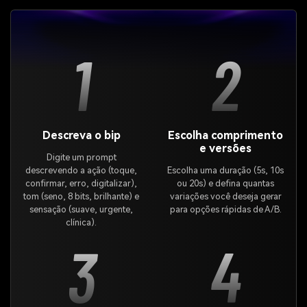
1
2
Descreva o bip
Escolha comprimento
e versões
Digite um prompt
descrevendo a ação (toque,
Escolha uma duração (5s, 10s
confirmar, erro, digitalizar),
ou 20s) e defina quantas
tom (seno, 8 bits, brilhante) e
variações você deseja gerar
sensação (suave, urgente,
para opções rápidas de A/B.
clínica).
3
4