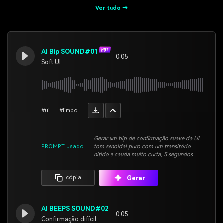
Ver tudo →
AI Bip SOUND#01
0:05
Soft UI
#ui
#limpo
Gerar um bip de confirmação suave da UI,
PROMPT usado
tom senoidal puro com um transitório
nítido e cauda muito curta, 5 segundos
Gerar
cópia
AI BEEPS SOUND#02
0:05
Confirmação difícil