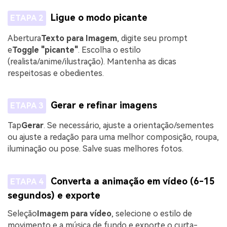
Ligue o modo picante
ETAPA 2
Abertura
Texto para Imagem
, digite seu prompt
e
Toggle "picante"
. Escolha o estilo
(realista/anime/ilustração). Mantenha as dicas
respeitosas e obedientes.
Gerar e refinar imagens
ETAPA 3
Tap
Gerar
. Se necessário, ajuste a orientação/sementes
ou ajuste a redação para uma melhor composição, roupa,
iluminação ou pose. Salve suas melhores fotos.
Converta a animação em vídeo (6-15
ETAPA 4
segundos) e exporte
Seleção
Imagem para vídeo
, selecione o estilo de
movimento e a música de fundo e exporte o curta-