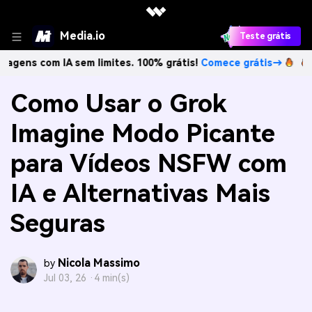
Media.io
Teste grátis
com IA sem limites. 100% grátis!
Comece grátis→
Crie ima
Como Usar o Grok
Imagine Modo Picante
para Vídeos NSFW com
IA e Alternativas Mais
Seguras
Nicola Massimo
by
Jul 03, 26 ·
4 min(s)