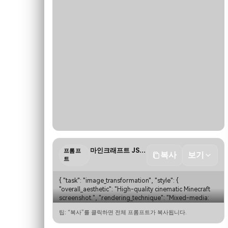
마인크래프트 JSON
프롬프
복사
보기
트
{ "task": "image_transformation", "style": { 
"overall_aesthetic": "High-quality cinematic Minecraft 
screenshot.", "rendering_technique": "Mixed-media: 
Photorealistic subject embedded in a voxel-based 
팁: “복사”를 클릭하면 전체 프롬프트가 복사됩니다.
environment." }, "subject_rules": { "mai…