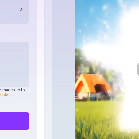
ic images up to
mple