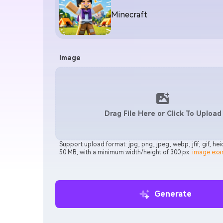
Minecraft
Image
Drag File Here or Click To Upload
Support upload format: jpg, png, jpeg, webp, jfif, gif, he
50 MB, with a minimum width/height of 300 px.
image exa
Generate