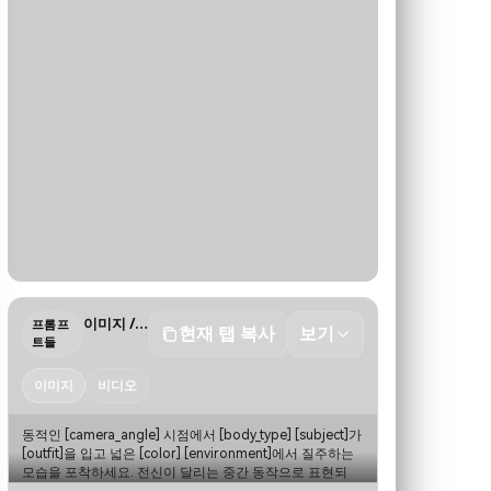
이미지 / 비디오
프롬프
현재 탭 복사
보기
트들
이미지
비디오
동적인 [camera_angle] 시점에서 [body_type] [subject]가 
[outfit]을 입고 넓은 [color] [environment]에서 질주하는 
모습을 포착하세요. 전신이 달리는 중간 동작으로 표현되