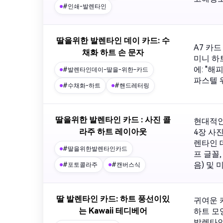
#인쇄-발렌타인
딸을위한 발렌타인 데이 카드: 수
A7 카
채화 하트 손 문자
미니 하
에: "해
#발렌타인데이-딸을-위한-카드
파스텔 
#수채화-하트
#핸드레터링
딸을위한 발렌타인 카드 : 사진 콜
현대적인
라주 하트 레이아웃
4장 사진
렌타인 데
#딸을위한발렌타인카드
프 글꼴
음) 및
#포토콜라주
#캔버스식
딸 발렌타인 카드: 하트 풍선이있
귀여운 
는 Kawaii 테디베어
하트 모
발렌타인