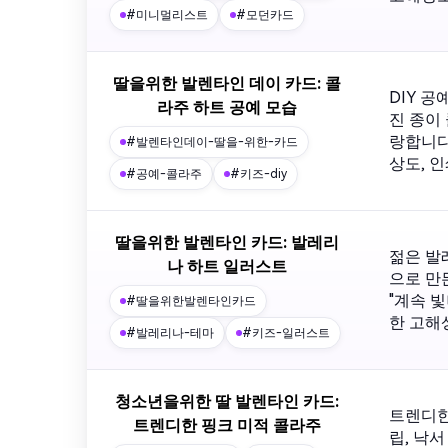
#미니멀리스트
#모던카드
딸을위한 발렌타인 데이 카드: 콜
DIY 
라주 하트 공예 모습
진 종이 
랑합니다"
#발렌타인데이-딸을-위한-카드
상도, 
#공예-콜라주
#키즈-diy
딸을위한 발렌타인 카드: 발레리
젊은 발
나 하트 일러스트
으로 만든
"계속 
#딸을위한발렌타인카드
한 고해
#발레리나-테마
#키즈-일러스트
청소년을위한 딸 발렌타인 카드:
트렌디한
트렌디한 핑크 미적 콜라주
립, 낙서