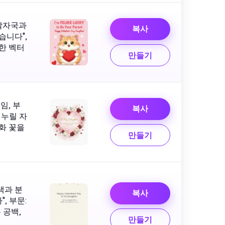
 발자국과
복사
습니다",
끔한 벡터
만들기
임, 부
복사
 누릴 자
채화 꽃을
만들기
색과 분
복사
, 부문:
 공백,
만들기