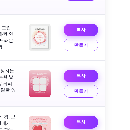
로 그린
복사
화환 안
부드러운
만들기
명
형성하는
복사
복한 발
 무세리
 얼굴 없
만들기
배경, 큰
복사
딸에게
로 가득