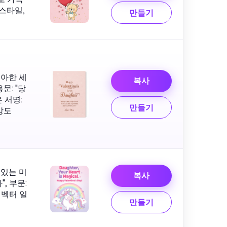
 스타일,
만들기
우아한 세
복사
문: "당
 서명:
만들기
상도
 있는 미
복사
, 부문:
 벡터 일
만들기