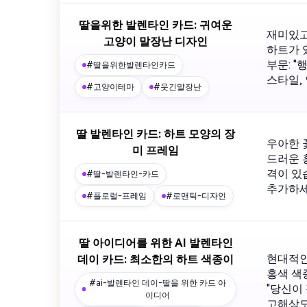
딸을위한 발렌타인 카드: 귀여운
재미있고
고양이 말장난 디자인
하트가 
부문: 
#딸을위한발렌타인카드
스타일,
#고양이테마
#웃긴말장난
딸 발렌타인 카드: 하트 모양의 장
우아한 
미 프레임
드러운 홍
격이 있
#딸-발렌타인-카드
추가하세
#플로럴-프레임
#로맨틱-디자인
딸 아이디어를 위한 AI 발렌타인
현대적인
데이 카드: 최소한의 하트 색종이
홍색 색
#ai-발렌타인 데이-딸을 위한 카드 아
"당신이
이디어
고해상도