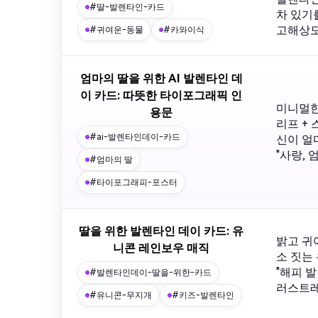
#딸-발렌타인-카드
차 있기
고해상도
#귀여운-동물
#카와이식
엄마의 딸을 위한 AI 발렌타인 데
이 카드: 따뜻한 타이포그래픽 인
미니멀한
용문
리프 + 
#ai-발렌타인데이-카드
신이 얼
"사랑, 
#엄마의 딸
#타이포그래피-포스터
딸을 위한 발렌타인 데이 카드: 유
밝고 귀
니콘 레인보우 매직
소 짓는 
"해피 
#발렌타인데이-딸을-위한-카드
러스트레
#유니콘-무지개
#키즈-발렌타인