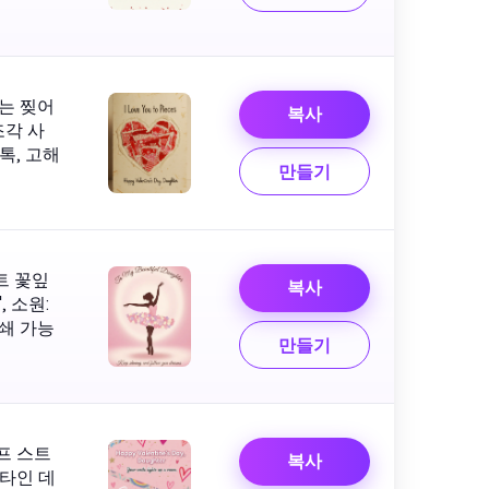
있는 찢어
복사
조각 사
톡, 고해
만들기
트 꽃잎
복사
 소원:
인쇄 가능
만들기
프 스트
복사
렌타인 데