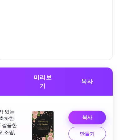
미리보
복사
기
가 있는
복사
 축하합
" 깔끔한
 조명,
만들기