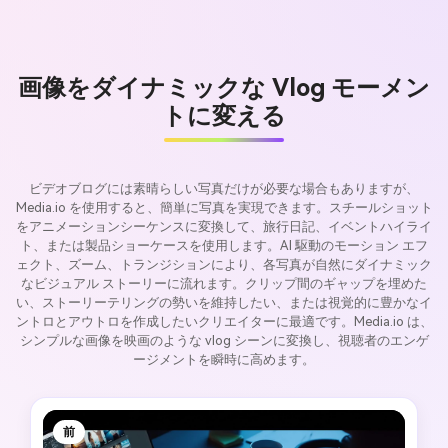
画像をダイナミックな Vlog モーメン
トに変える
ビデオブログには素晴らしい写真だけが必要な場合もありますが、
Media.io を使用すると、簡単に写真を実現できます。スチールショット
をアニメーションシーケンスに変換して、旅行日記、イベントハイライ
ト、または製品ショーケースを使用します。AI 駆動のモーション エフ
ェクト、ズーム、トランジションにより、各写真が自然にダイナミック
なビジュアル ストーリーに流れます。クリップ間のギャップを埋めた
い、ストーリーテリングの勢いを維持したい、または視覚的に豊かなイ
ントロとアウトロを作成したいクリエイターに最適です。Media.io は、
シンプルな画像を映画のような vlog シーンに変換し、視聴者のエンゲ
ージメントを瞬時に高めます。
前