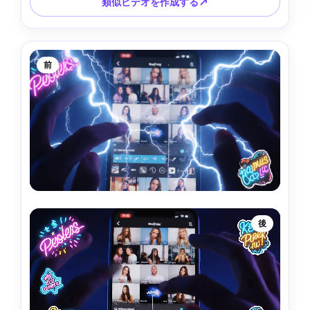
類似ビデオを作成する↗
前
後