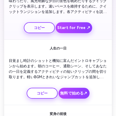
味わったり、風光明媚な夕日の景色を眺めたりするクイック
クリップを表示します。速いペースを維持するために、クイ
ックトランジションを追加します。各アクティビティを説明
する画面上のキャプションを含めます。それぞれの気分に合
わせた明るいBGMと組み合わせて。街のスカイラインが薄れ
Start for Free ↗
コピー
ていく中、カメラに向かって微笑んでいるあなたのループシ
ョットで締めくくります。
人生の一日
目覚まし時計のショットと機知に富んだイントロキャプショ
ンから始めます。朝のコーヒー、通勤シーン、そしてあなた
の一日を定義するアクティビティの短いクリップの間を切り
取ります。軽いBGMときれいなジャンプカットを追加して、
ストーリーテリングを強化します。穏やかで混沌とした現実
の瞬間を示して、共感できるようにしましょう。リフレクシ
無料で始める↗
コピー
ョンラインや面白いアウトテイクで仕上げます。
変身の前後