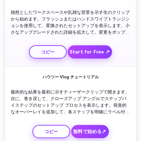
雑然としたワークスペースや乱雑な背景を示す生のクリップ
から始めます。フラッシュまたはハンドスワイプトランジシ
ョンを使用して、変換されたセットアップを表示します。小
さなアップグレードされた詳細を拡大して、変更をポップア
ップさせます。各改善を説明する簡単なキャプションを追加
します。あなたが笑顔で、視聴者に自分の変身についてコメ
Start for Free ↗
コピー
ントするように誘って締めくくります。
ハウツー Vlog チュートリアル
最終的な結果を最初に示すティーザークリップで開きます。
次に、巻き戻して、クローズアップ アングルでステップバ
イステップのセットアップ プロセスを表示します。視覚的
なオーバーレイを追加して、各ステップを明確にラベル付け
します。ナレーションや字幕のヒントを含めて、視聴者をガ
イドします。リテンションを促進するために、画面上のチェ
無料で始める↗
コピー
ックリストで主要な手順を要約して最後にまとめます。