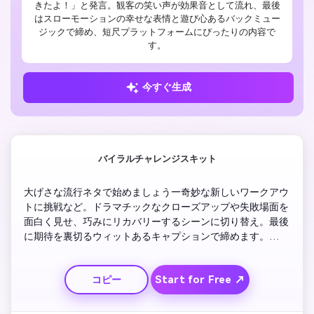
きたよ！」と発言。観客の笑い声が効果音として流れ、最後
はスローモーションの幸せな表情と遊び心あるバックミュー
ジックで締め、短尺プラットフォームにぴったりの内容で
す。
今すぐ生成
バイラルチャレンジスキット
大げさな流行ネタで始めましょう—奇妙な新しいワークアウ
トに挑戦など。ドラマチックなクローズアップや失敗場面を
面白く見せ、巧みにリカバリーするシーンに切り替え。最後
に期待を裏切るウィットあるキャプションで締めます。
Reels用にテンポは速く。表情豊かなジェスチャーや元気な
バックミュージックでコメディのタイミングを盛り上げまし
Start for Free ↗
コピー
ょう。個性をアピールしつつ流行に参加できる理想的な方法
です。