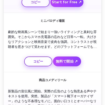
Start for Free ↗
コピー
ミニパロディ場面
劇的な映画風シーンで始まり—強いライティングと真剣な雰
囲気。そこからスマホ充電器の忘れなど日常へ一転。大げさ
なリアクションと映画音楽で皮肉を強調。コントラストが視
聴者を惹きつけて笑わせます。どのプラットフォームでも使
えるショートパロディにぴったり。
無料で開始 ↗
コピー
商品コメディリール
新製品の宣伝風に開始。実際の広告のような熱意ある声やテ
キストを使用。突然、製品が「スマート靴下オーガナイザ
ー」のような不条理なモノに。面白い口コミとオーバーなリ