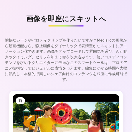
画像を即座にスキットへ
愉快なシーンやパロディクリップを作りたいですか？Media.ioの画像か
ら動画機能なら、静止画像をダイナミックで表情豊かなスキットにアニ
メーション化できます。画像をアップロードして雰囲気を選び、AIが動
きやタイミング、セリフを加えて命を吹き込みます。短いコメディコン
テンツを求めるクリエイターに最適なこのスマートツールは、プロのア
ニメ技術なしでビジュアルに表情を与えます。編集にかかる時間を大幅
に節約し、本格的で楽しいシェア向けのコンテンツを即座に作成可能で
す。
前