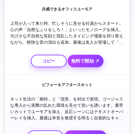
共感できるオフィスユーモア
上司が入って来た時、忙しそうに見せる社員からスタート。
心の声「自然なふりをしろ！」といったモノローグを挿入。
大げさな不自然な笑顔と混乱したタイピング場面を切り替え
ながら、軽快な音の演出も追加。最後は友人が登場して「週
末だよ！」と声を掛けて終了。シンプルで共感を呼び、SNS
向けの職場コメディに最適です。
無料で開始 ↗
コピー
ビフォー＆アフタースキット
ネット生活の「期待」と「現実」を対比で表現。ゴージャス
な導入から実際の乱れた環境を見せて笑いを誘います。素早
いカットでユーモアを加え、反応シーンにはテキストオーバ
ーレイを挿入。最後は本音を推奨する明るく自覚的なキャッ
チコピーで締め。ライフスタイルコメディを投稿するクリエ
イターにおすすめです。