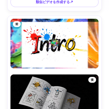
類似ビデオを作成する↗
前
後