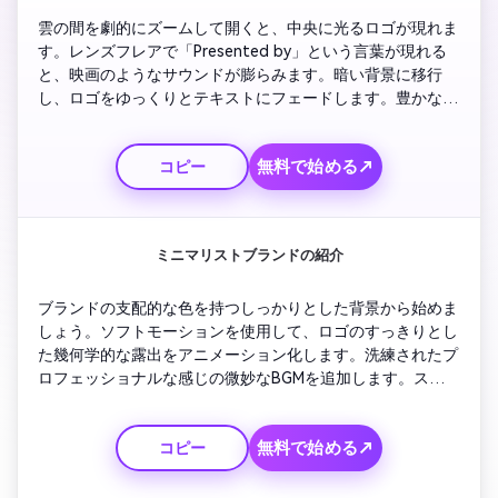
雲の間を劇的にズームして開くと、中央に光るロゴが現れま
す。レンズフレアで「Presented by」という言葉が現れる
と、映画のようなサウンドが膨らみます。暗い背景に移行
し、ロゴをゆっくりとテキストにフェードします。豊かなカ
ラーグレーディングと滑らかなカメラパンを使用してくださ
い。シーケンスをエレガントに閉じるために、アンビエント
無料で始める↗
コピー
トーンを備えたシグネチャーフェードアウトアニメーション
を示すアウトロクリップで終わります。
ミニマリストブランドの紹介
ブランドの支配的な色を持つしっかりとした背景から始めま
しょう。ソフトモーションを使用して、ロゴのすっきりとし
た幾何学的な露出をアニメーション化します。洗練されたプ
ロフェッショナルな感じの微妙なBGMを追加します。スライ
ドテキストを使用してキャッチフレーズに移行します。アウ
トロでは、アニメーションが軽いフェードと一致するトーン
無料で始める↗
コピー
で反転し、シームレスな視覚的な流れを作成します。