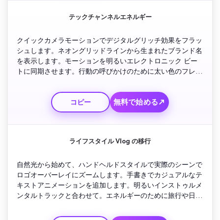
テックチャンネルエネルギー
クイックカメラモーションでデジタルグリッチ効果をフラッ
シュします。ネオングリッドラインから生まれたブランド名
を表示します。モーションを明るいエレクトロニック ビー
トに同期させます。行動の呼びかけのために太い色のフレー
ムに移行します。アップロードスケジュールやサブスクリプ
ションリマインダーを光るテキストで強調表示するループア
無料で始める↗
コピー
ウトロアニメーションで締めくくります。
ライフスタイル Vlog の移行
自然光から始めて、ハンドヘルドスタイルで実際のシーンで
ロゴオーバーレイにズームします。手書きでカジュアルなテ
キストアニメーションを追加します。明るいインストゥルメ
ンタルトラックと合わせて。エネルギーのために旅行や日常
生活のクリップのクイックカットを表示します。フレンドリ
ーな購読メッセージと落ち着いた音楽をフィーチャーしたア