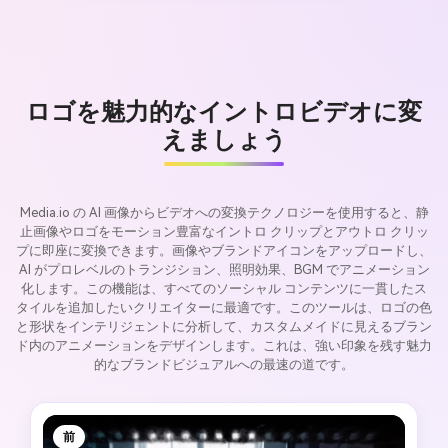
ロゴを魅力的なイントロビデオに変
えましょう
Media.io の AI 画像からビデオへの変換テクノロジーを使用すると、静
止画像やロゴをモーション豊富なイントロ クリップとアウトロ クリッ
プに即座に変換できます。画像やブランドアイコンをアップロードし、
AI がプロレベルのトランジション、照明効果、BGM でアニメーション
化します。この機能は、すべてのソーシャル コンテンツに一貫したス
タイルを追加したいクリエイターに最適です。このツールは、ロゴの色
と形状をインテリジェントに分析して、カスタムメイドに見えるブラン
ド内のアニメーションをデザインします。これは、強い印象を残す魅力
的なブランドビジュアルへの最速の道です。
前