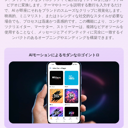
ビデオに変換します。テーマやトーンを説明する数行を入力するだけ
で、AI が即座にそれをブランドのスムーズなクリップに視覚化します。
映画的、ミニマリスト、またはトレンディな社交的なスタイルが必要な
場合でも、プロセスは迅速かつ直感的です。この機能により、コンテン
ツクリエイター、マーケター、ストリーマーは、複雑なビデオツールを
使用することなく、メッセージとアイデンティティに完全に一致するイ
ンパクトのあるオープニングやエンディングを構築できます。
AIモーションによるモダンなロゴイントロ