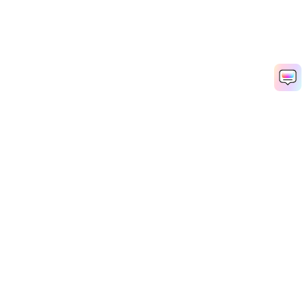
AIでイントロとアウトロを作成
Media.io Online Tools Quality Rating：
4.7 (162,357 Votes)
Popular Tools