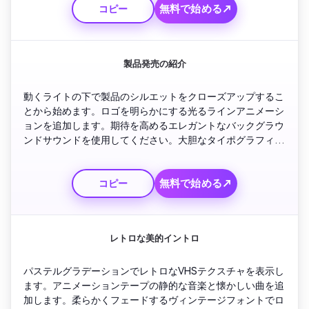
無料で始める↗
コピー
ウトロへのクリーンなフェードで終わります。
製品発売の紹介
動くライトの下で製品のシルエットをクローズアップするこ
とから始めます。ロゴを明らかにする光るラインアニメーシ
ョンを追加します。期待を高めるエレガントなバックグラウ
ンドサウンドを使用してください。大胆なタイポグラフィで
製品名とスローガンを表示します。ブランドの色の背景の上
にブランドのキャッチフレーズを点滅させるアウトロで仕上
無料で始める↗
コピー
げます。
レトロな美的イントロ
パステルグラデーションでレトロなVHSテクスチャを表示し
ます。アニメーションテープの静的な音楽と懐かしい曲を追
加します。柔らかくフェードするヴィンテージフォントでロ