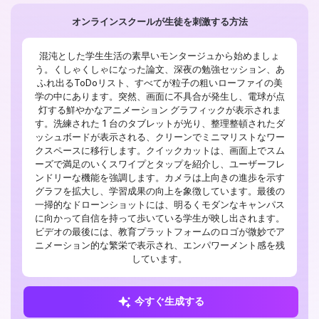
オンラインスクールが生徒を刺激する方法
混沌とした学生生活の素早いモンタージュから始めましょ
う。くしゃくしゃになった論文、深夜の勉強セッション、あ
ふれ出るToDoリスト、すべてが粒子の粗いローファイの美
学の中にあります。突然、画面に不具合が発生し、電球が点
灯する鮮やかなアニメーション グラフィックが表示されま
す。洗練された 1 台のタブレットが光り、整理整頓されたダ
ッシュボードが表示される、クリーンでミニマリストなワー
クスペースに移行します。クイックカットは、画面上でスム
ーズで満足のいくスワイプとタップを紹介し、ユーザーフレ
ンドリーな機能を強調します。カメラは上向きの進歩を示す
グラフを拡大し、学習成果の向上を象徴しています。最後の
一掃的なドローンショットには、明るくモダンなキャンパス
に向かって自信を持って歩いている学生が映し出されます。
ビデオの最後には、教育プラットフォームのロゴが微妙でア
ニメーション的な繁栄で表示され、エンパワーメント感を残
しています。
今すぐ生成する