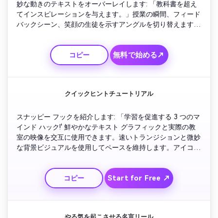
妙な動きのテキストをオーバーレイします: 「教科書を超え
てインスピレーションを与えます。」授業の瞬間、フィード
バックシーン、笑顔の生徒を示すアングルを切り替えます。
色を明るくサポートしてください。コースの品質を促進する
プロのナレーションを追加します。サインアップを招待する
無料で始める↗
コピー
ブランドのシーンで締めくくるか、ビデオが続きます。
クイックヒントチュートリアル
スナッピー フックを紹介します: 「学習を促進する 3 つのマ
インド ハック!' 鮮やかなテキスト グラフィックと実際の教
室の映像を交互に使用できます。速いトランジションと微妙
な背景ビジュアルを使用してペースを維持します。アイコン
やアニメーションで各ステップを強調表示します。最後に、
「詳細についてはこちら」とウェブサイトまたはプラットフ
Start for Free ↗
コピー
ォームのコールアウトを示す要約スプラッシュで締めくくり
ます。
やる気を起こさせる名言リール