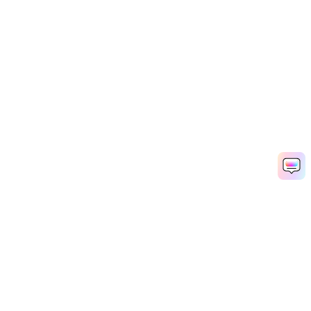
AIで教育広告を作成
Media.io Online Tools Quality Rating：