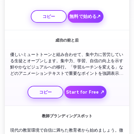
なビートと前向きな学生の表情を追加します。コースの機能
と家庭教師の可用性のハイライトをフェードします。視聴者
無料で始める↗
コピー
に今すぐ番組に参加するよう促す明るいセリフで締めくくり
ます。
成功の前と后
優しいミュートトーンと組み合わせて、集中力に苦労してい
る生徒とオープンします。集中力、学習、自信の向上を示す
鮮やかなビジュアルへの移行。「学習ルーチンを変える」な
どのアニメーションテキストで重要なポイントを強調表示し
ます。モーション ブラー トランジションを使用して改善を
提案します。短い証言クリップまたは視覚的な評価星で終わ
Start for Free ↗
コピー
り、信頼と感情的なつながりを生み出します。
教師ブランディングスポット
現代の教室環境で自信に満ちた教育者から始めましょう。微