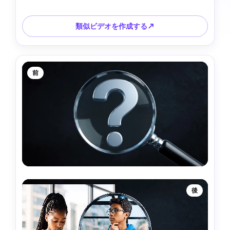
類似ビデオを作成する↗
前
後