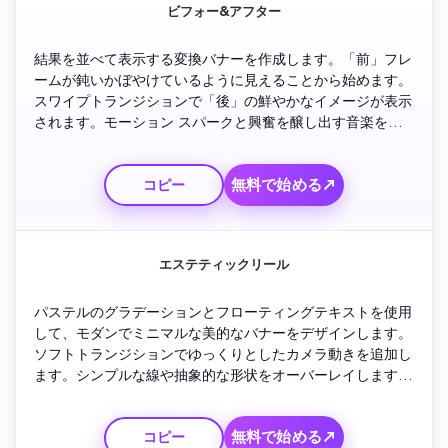
ビフォー&アフター
結果を並べて表示する変換バナーを作成します。「前」フレ
ームが鈍いかぼやけているように見えることから始めます。
スワイプトランジションで「後」の鮮やかなイメージが表示
されます。モーション スパークと興奮を醸し出す音楽を追
加します。視覚的なインパクトのために「空間を変える」と
いうキャッチフレーズで締めくくります。
無料で始める↗
コピー
エステティックリール
パステルのグラデーションとフローティングテキストを使用
して、モダンでミニマルな美的なバナーをデザインします。
ソフトトランジションでゆっくりとしたカメラ動きを追加し
ます。シンプルな線や抽象的な形状をオーバーレイします。
トーンをエレガントで落ち着いた状態に保ちます。ブランド
ロゴのフェードインと微妙なアンビエントサウンドで仕上
無料で始める↗
コピー
げ、洗練されています。