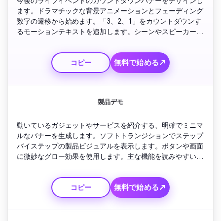
今後のライブイベントのカウントダウンバナーをデザインし
ます。ドラマチックな背景アニメーションとフェーディング
数字の遷移から始めます。「3、2、1」をカウントダウンす
るモーションテキストを追加します。シーンやスピーカーの
視覚的なハイライトをフラッシュします。最後に「今すぐラ
イブに参加する」というテキストと光る購読ボタンのアニメ
無料で始める↗
コピー
ーションで締めくくります。
製品デモ
動いているガジェットやサービスを紹介する、明確でミニマ
ルなバナーを生成します。ソフトトランジションでステップ
バイステップの製品ビジュアルを表示します。ボタンや画面
に微妙なグロー効果を使用します。主な機能を読みやすい大
きなテキストで簡単に表示します。「今日注文」オーバーレ
イと短いロゴの明らかさで終わります。
無料で始める↗
コピー