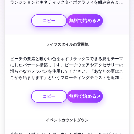
ランジションとキネティックタイポグラフィを組み込みま
す。光るエッジでクイックな製品詳細ショットを表示しま
す。ソーシャル広告の使用に最適な強力な行動呼びかけメッ
無料で始める↗
コピー
セージで締めくくります。
ライフスタイルの雰囲気
ビーチの要素と暖かい色を示すリラックスできる夏をテーマ
にしたバナーを構築します。ビーチウェアやアクセサリーの
滑らかなカメラパンを使用してください。「あなたの夏はこ
こから始まります」というフローティングテキストを追加し
ます。落ち着いたBGMと最後にフェードアウトしたロゴを統
合します。スタイリッシュでインスタグラム対応のバナール
無料で始める↗
コピー
ックをお届けします。
イベントカウントダウン