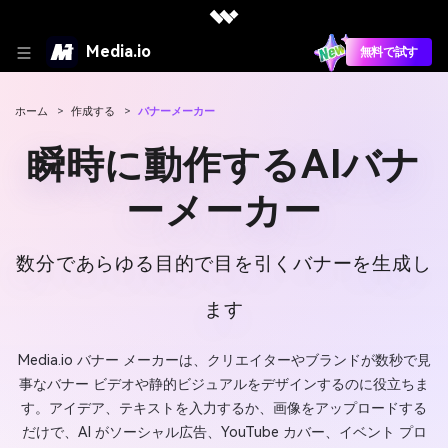
Media.io
無料で試す
ホーム
>
作成する
>
バナーメーカー
瞬時に動作するAIバナ
ーメーカー
数分であらゆる目的で目を引くバナーを生成し
ます
Media.io バナー メーカーは、クリエイターやブランドが数秒で見
事なバナー ビデオや静的ビジュアルをデザインするのに役立ちま
す。アイデア、テキストを入力するか、画像をアップロードする
だけで、AI がソーシャル広告、YouTube カバー、イベント プロ