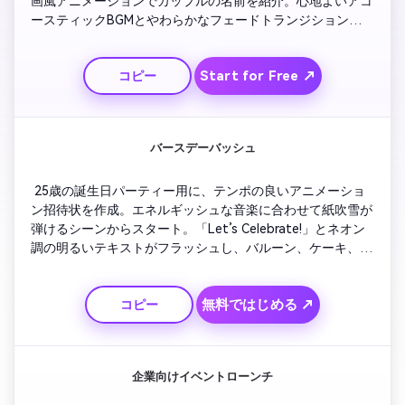
画風アニメーションでカップルの名前を紹介。心地よいアコ
ースティックBGMとやわらかなフェードトランジションで各
シーンを繋げます。イベント詳細はセリフ体タイポグラフィ
で上品に表示。最後はゴールドのきらめきで日付と場所が現
Start for Free ↗
コピー
れ、静かな雰囲気を保ったまま終了します。
バースデーバッシュ
 25歳の誕生日パーティー用に、テンポの良いアニメーショ
ン招待状を作成。エネルギッシュな音楽に合わせて紙吹雪が
弾けるシーンからスタート。「Let’s Celebrate!」とネオン
調の明るいテキストがフラッシュし、バルーン、ケーキ、パ
ーティーデコのモンタージュが流れます。主要情報にはズー
ムインのトランジション、カウントダウンアニメーションで
無料ではじめる ↗
コピー
ワクワク感を演出。最後はRSVP情報がシャープに表示さ
れ、シンプルに締めくくります。
企業向けイベントローンチ