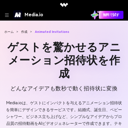
Media.io
無料で試す
ホーム
>
作成
>
Animated Invitations
ゲストを驚かせるアニ
メーション招待状を作
成
どんなアイデアも数秒で動く招待状に変換
Media.ioは、ゲストにインパクトを与えるアニメーション招待状
を簡単にデザインできるサービスです。結婚式、誕生日、ベビー
シャワー、ビジネス立ち上げなど、シンプルなアイデアからプロ
品質の招待動画をAIビデオジェネレーターで作成できます。テキ