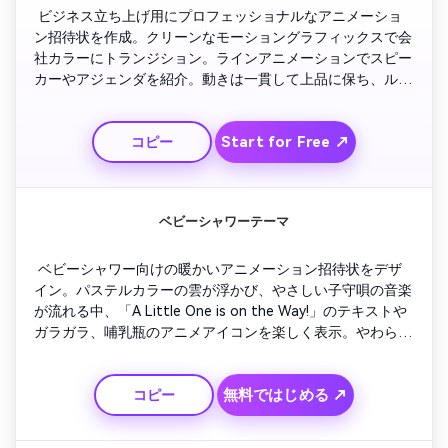
 ビジネス立ち上げ用にプロフェッショナルなアニメーショ
ン招待状を作成。クリーンなモーショングラフィックスで会
社カラーにトランジション。ラインアニメーションでスピー
カーやアジェンダを紹介。動きは一貫して上品に保ち、ルー
プ可能な背景パターンを使用。最後は「Join the Innovation 
Evening!」というコールトゥアクションを太いフェードアウ
Start for Free ↗
コピー
トで表示。
ベビーシャワーテーマ
 ベビーシャワー向けの暖かいアニメーション招待状をデザ
イン。パステルカラーの雲が浮かび、やさしい子守唄の音楽
が流れる中、「A Little One is on the Way!」のテキストや
ガラガラ、哺乳瓶のアニメアイコンを楽しく表示。やわらか
なトランジションで案内情報を紹介。最後は笑顔のコウノト
リがパーティー日を運びながら画面を横切り、SNSでシェア
無料ではじめる ↗
コピー
しやすい癒しのトーンで動画が完成します。