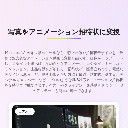
写真をアニメーション招待状に変換
Media.ioのAI画像→動画ツールなら、静止画像や招待状デザインを、数
秒で魅力的なアニメーション動画に変換可能です。画像をアップロード
し、スタイルを選べば、なめらかなアニメーションやダイナミックなト
ランジション、上品な動きが加わり、招待状が一際目立ちます。素敵な
デザインはあるけど、動きを加えたい方にも最適。結婚式、誕生日、デ
ジタルキャンペーンなど、プロのようなSNS対応アニメーション招待状
を短時間で作成できます。ゲストやクライアントを感動させつつ、ビジ
ュアルテーマも簡単に統一できます。
ビフォー