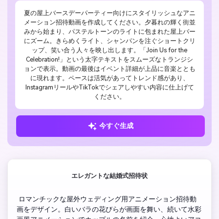
夏の屋上バースデーパーティー向けにスタイリッシュなアニ
メーション招待動画を作成してください。夕暮れの輝く街並
みから始まり、パステルトーンのライトに包まれた屋上バー
にズーム。きらめくライト、シャンパンを注ぐショートクリ
ップ、笑い合う人々を映し出します。「Join Us for the
Celebration!」という太字テキストをスムーズなトランジシ
ョンで表示。動画の最後はイベント詳細が上品に音楽ととも
に現れます。ペースは活気があってトレンド感があり、
InstagramリールやTikTokでシェアしやすい内容に仕上げて
ください。
今すぐ生成
エレガントな結婚式招待状
 ロマンチックな屋外ウェディング用アニメーション招待動
画をデザイン。白いバラの花びらが画面を舞い、続いて水彩