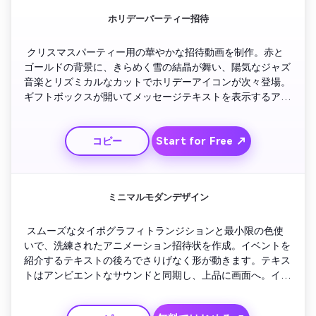
ホリデーパーティー招待
 クリスマスパーティー用の華やかな招待動画を制作。赤と
ゴールドの背景に、きらめく雪の結晶が舞い、陽気なジャズ
音楽とリズミカルなカットでホリデーアイコンが次々登場。
ギフトボックスが開いてメッセージテキストを表示するアニ
メーションをプラス。途中にドレスコードやRSVPが重なる
招待レイアウトを挿入。最後は「ハッピーホリデー」を願う
Start for Free ↗
コピー
メッセージがフェードアウトで締めくくります。
ミニマルモダンデザイン
 スムーズなタイポグラフィトランジションと最小限の色使
いで、洗練されたアニメーション招待状を作成。イベントを
紹介するテキストの後ろでさりげなく形が動きます。テキス
トはアンビエントなサウンドと同期し、上品に画面へ。イベ
ント名は印象的なタイトルアニメーションで表示。背景はシ
ンプル・プロフェッショナルでまとめ、最後はすっきりとし