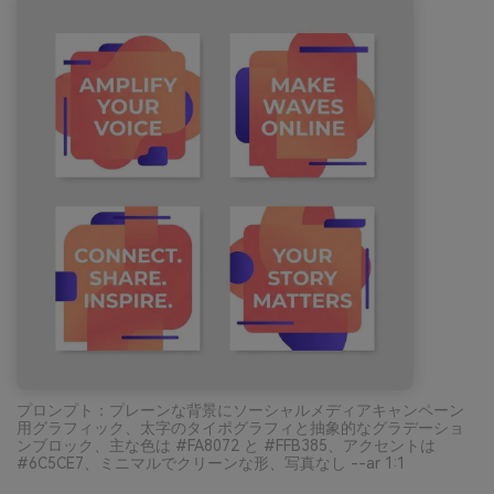
プロンプト：プレーンな背景にソーシャルメディアキャンペーン
用グラフィック、太字のタイポグラフィと抽象的なグラデーショ
ンブロック、主な色は #FA8072 と #FFB385、アクセントは
#6C5CE7、ミニマルでクリーンな形、写真なし --ar 1:1