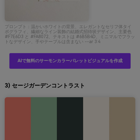
プロンプト：温かいホワイトの背景、エレガントなセリフ体タイ
ポグラフィ、繊細なライン装飾の結婚式招待状デザイン、主要色
#F7E6D3 と #FA8072、テキストは #6B5B4D、ミニマルでフラッ
トなデザイン、手やテーブルは含まない --ar 3:4
AIで無料のサーモンカラーパレットビジュアルを作成
3) セージガーデンコントラスト