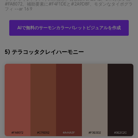
#FA8072、補助要素に#F4F1DEと#2A9D8F、モダンなタイポグラ
フィ --ar 16:9
AIで無料のサーモンカラーパレットビジュアルを作成
5) テラコッタクレイハーモニー