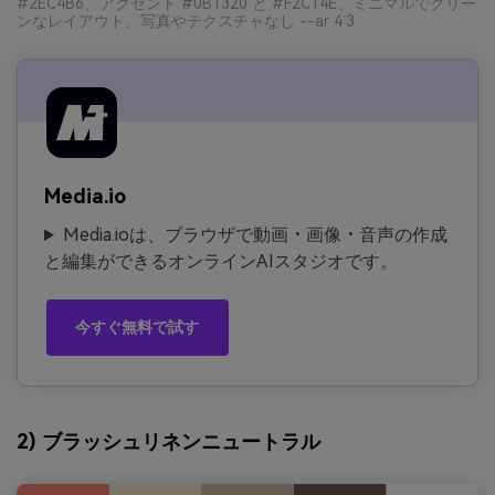
#2EC4B6、アクセント #0B1320 と #F2C14E、ミニマルでクリー
ンなレイアウト、写真やテクスチャなし --ar 4:3
Media.io
Media.ioは、ブラウザで動画・画像・音声の作成
と編集ができるオンラインAIスタジオです。
今すぐ無料で試す
2) ブラッシュリネンニュートラル