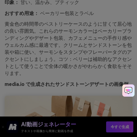
印象：
甘い、温かみ、ブティック
おすすめ用途：
ベーカリー包装とラベル
黄金色の時間帯のペストリーケースのように甘くて居心地
の良い雰囲気。これらのサーモンカラーはベーカリーブラ
ンディングやデザート包装、カフェメニューの手作り感や
ウェルカム感に最適です。クリームとサンドストーンを包
装や箱に使い、サーモンをスタンプやフレーバータグのア
クセントにしましょう。コツ：ベリーは補助的なアクセン
トとして使うことで全体の暖かさがやわらかく食欲をそそ
ります。
media.io で生成されたサンドストーンデザートの画像例
AI動画ジェネレーター
今すぐ生成
テキストや画像から簡単に動画を作成