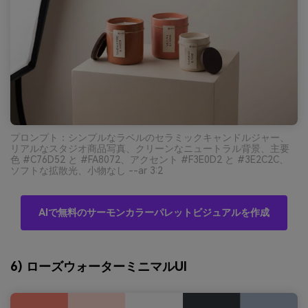
プロンプト：シンプルなラベルのセラミックキャンドルジャー、
リアルなスタジオ商品写真、クリーンなニュートラル背景、主要
色 #C76D52 と #FA8072、アクセント #F3E0D2 と #3E2C2C、
ソフトな拡散光、小物なし --ar 3:2
AIで無料のサーモンカラーパレットビジュアルを作成
6) ローズウォーターミニマルUI