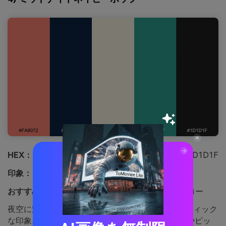
HEX：
#FA8072 #0A2342 #F4F1DE #2A9D8F #1D1D1F
印象：
ボールド、モダン、高コントラスト
おすすめ用途：
テック系ランディングページヒーロー
夜空に輝くネオンサインのような、大胆でシネマティック
な印象。サーモンカラーの組合せはテック系のLPやピッ