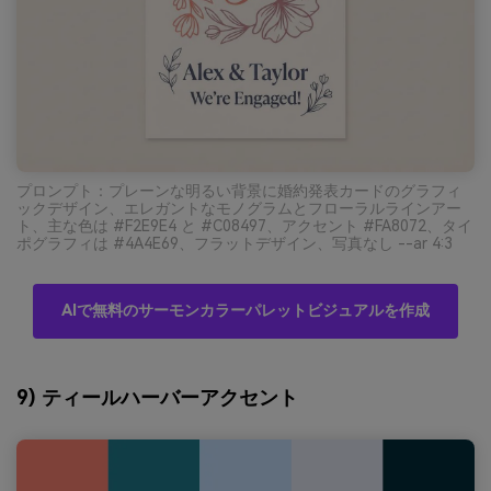
プロンプト：プレーンな明るい背景に婚約発表カードのグラフィ
ックデザイン、エレガントなモノグラムとフローラルラインアー
ト、主な色は #F2E9E4 と #C08497、アクセント #FA8072、タイ
ポグラフィは #4A4E69、フラットデザイン、写真なし --ar 4:3
AIで無料のサーモンカラーパレットビジュアルを作成
9) ティールハーバーアクセント