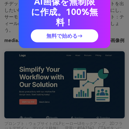
AI画像を無制限
チデック、ヒーローセクションですぐにコントラストを出
に作成。100%無
したい時に最適です。ネイビーをメインキャンバスにし、
サーモンを主要ボタンや重要な指標に利用。ポイント：テ
料！
ィールは二次アクション用にして階層を明確にしましょ
う。
無料で始める→
media.ioで生成したミッドナイトネイビーポップの画像例
プロンプト：ウェブサイトのLPヒーローUIモックアップ、2Dフラ
ットデザイン、デバイス枠無し、背景に#0A2342、CTAボタンに