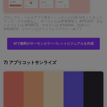
プロンプト：ヘルスアプリ用ダッシュボードの2D UIキットモック
アップ、スマホ枠なし、サーフェスは#F8F8F8 と #FFD6CF、主な
ハイライトは #FA8072、テキストは #343A40、仕切りに
#A0AEC0、クリーンなグリッドレイアウト --ar 1:1
AIで無料のサーモンカラーパレットビジュアルを作成
7) アプリコットサンライズ