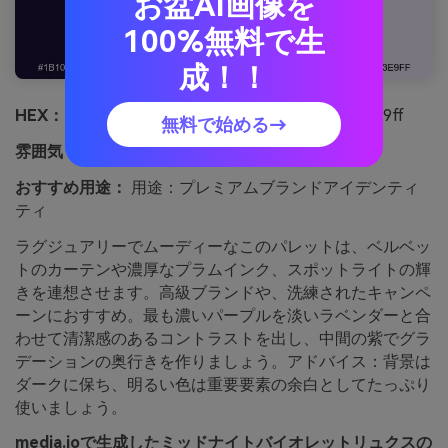
お盆AI画像を
100%無料で生
成！！
HEX：
#1b1035 #3c1a5b #6a0572 #ab83a1 #f3e9ff
無料で始める→
雰囲気：
雰囲気：ラグジュアリー
おすすめ用途：
用途：プレミアムブランドアイデンティ
ティ
ラグジュアリーでムーディーなこのパレットは、ベルベッ
トのカーテンや濃厚なプラムインク、スポットライトの輝
きを連想させます。高級ブランドや、洗練されたキャンペ
ーンにおすすめ。最も濃いパープルを淡いラベンダーと合
わせて清潔感のあるコントラストを出し、中間の紫でグラ
デーションの奥行きを作りましょう。アドバイス：背景は
ダークに保ち、明るい色は重要要素の余白としてたっぷり
使いましょう。
media.ioで生成したミッドナイトバイオレットリュクスの