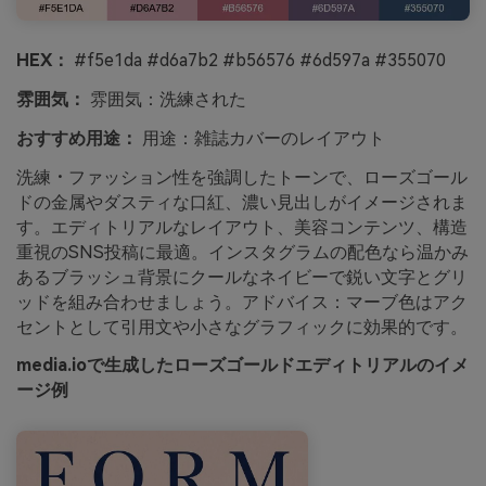
HEX：
#f5e1da #d6a7b2 #b56576 #6d597a #355070
雰囲気：
雰囲気：洗練された
おすすめ用途：
用途：雑誌カバーのレイアウト
洗練・ファッション性を強調したトーンで、ローズゴール
ドの金属やダスティな口紅、濃い見出しがイメージされま
す。エディトリアルなレイアウト、美容コンテンツ、構造
重視のSNS投稿に最適。インスタグラムの配色なら温かみ
あるブラッシュ背景にクールなネイビーで鋭い文字とグリ
ッドを組み合わせましょう。アドバイス：マーブ色はアク
セントとして引用文や小さなグラフィックに効果的です。
media.ioで生成したローズゴールドエディトリアルのイメ
ージ例