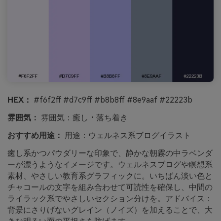
HEX：
#f6f2ff #d7c9ff #b8b8ff #8e9aaf #22223b
雰囲気：
雰囲気：癒し・落ち着き
おすすめ用途：
用途：ウェルネス系ブログイラスト
癒し系かつパウダリーな印象で、静かな朝霧の中ラベンダ
ーが漂うようなイメージです。ウェルネスブログや瞑想系
素材、やさしい教育系グラフィックに。いちばん淡い色と
チャコールの文字を組み合わせて可読性を確保し、中間の
ライラック系でやさしいセクション分けを。アドバイス：
背景にさりげないグレイン（ノイズ）を加えることで、大