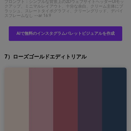
プロンプト：シンプルな背景上の2DウェブサイトヘッダーUIモッ
クアップ、ミニマルレイアウト、十分な余白、クリーム主体にブ
ラッシュ、スレートタイポグラフィ、クリーングリッド、デバイ
スフレームなし --ar 16:9
AIで無料のインスタグラムパレットビジュアルを作成
7）ローズゴールドエディトリアル