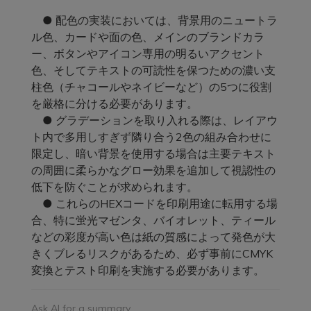
● 配色の実装においては、背景用のニュートラ
ル色、カードや面の色、メインのブランドカラ
ー、ボタンやアイコン専用の明るいアクセント
色、そしてテキストの可読性を保つための濃い支
柱色（チャコールやネイビーなど）の5つに役割
を厳格に分ける必要があります。
● グラデーションを取り入れる際は、レイアウ
ト内で多用しすぎず隣り合う2色の組み合わせに
限定し、暗い背景を使用する場合は主要テキスト
の周囲に柔らかなグロー効果を追加して視認性の
低下を防ぐことが求められます。
● これらのHEXコードを印刷用途に転用する場
合、特に蛍光マゼンタ、バイオレット、ティール
などの彩度が高い色は紙の質感によって発色が大
きくブレるリスクがあるため、必ず事前にCMYK
変換とテスト印刷を実施する必要があります。
Ask AI for a summary