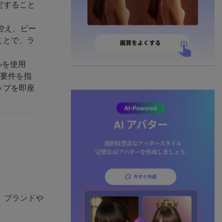
定すること
控え、ピー
ことで、ラ
ルを使用
ト要件を指
ップを即座
、ブランドや