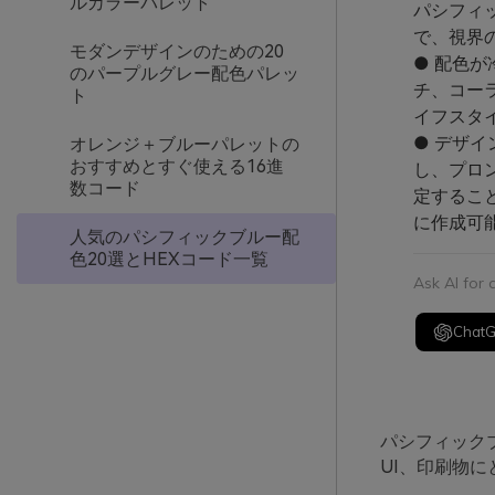
ルカラーパレット
パシフィ
で、視界
モダンデザインのための20
● 配色
のパープルグレー配色パレッ
チ、コー
ト
イフスタ
● デザイ
オレンジ＋ブルーパレットの
おすすめとすぐ使える16進
し、プロン
数コード
定するこ
に作成可
人気のパシフィックブルー配
色20選とHEXコード一覧
Ask AI for
Chat
パシフィック
UI、印刷物