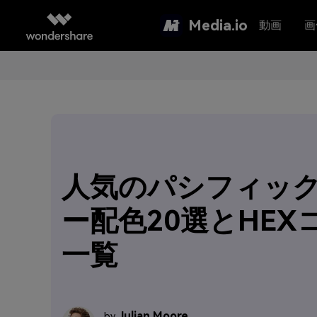
Media.io
動画
画
人気のパシフィッ
ー配色20選とHEX
一覧
Julian Moore
by