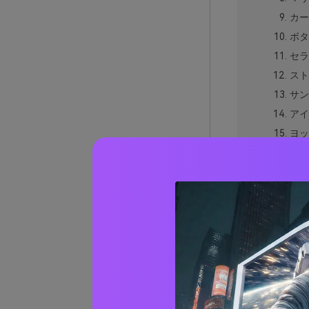
カー
ボタ
セラ
スト
サン
アイ
ヨッ
クラ
オー
テッ
キッ
ナイ
パシフ
パシフ
AIで