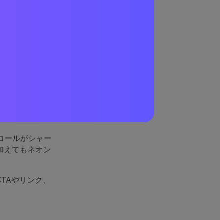
わせ
にも十分クール
ウェブやモバイ
コールがシャー
加えてもネオン
TAやリンク、