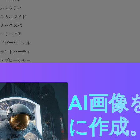
ムスタディ
ニカルタイド
ミックスパ
ーミーピア
ドバーミニマル
ランドパーティ
トブローシャー
ウディーラグーン
シャンエディトリアル
クダッシュボード
AI画像
ズアクアリウム
トスイム
ィックブルーに合う色は？
に作成。
ィックブルーの色組み合わせを実際のデザインで活用する方法
パシフィックブルーパレットのビジュアルを作成する