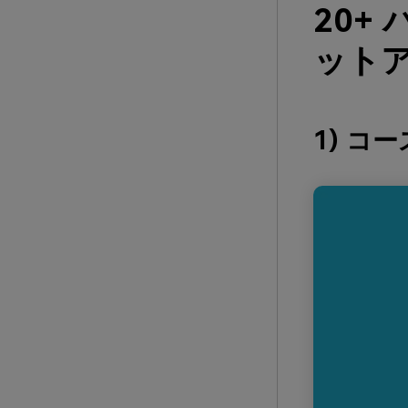
20+
ットア
1) コ