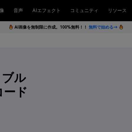
像
音声
AIエフェクト
コミュニティ
リソース
AI画像を無制限に作成。100%無料！！
無料で始める→
クブル
コード