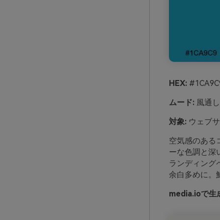
HEX:
#1CA9C9
ムード:
風通し
対象:
ウェブサ
空気感のある
ーな色調と深
ランディング
余白多めに。
media.i