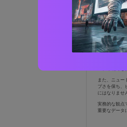
パシ
で優
パシフィック
ですが、明る
ル、印刷でも
また、ニュー
プさを保ち、
にはなりませ
実務的な観点
重要なデータ