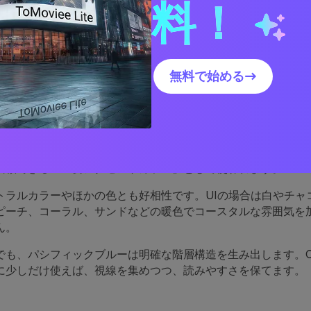
料！
フィックブルーが色の組み合
無料で始める→
れている理由
ブルーはクリーンで親しみやすく、現代的です。テックや金融
さもあり、人間らしさを感じさせます。このバランスにより、
信頼できる「主要アクセントカラー」として使われます。
トラルカラーやほかの色とも好相性です。UIの場合は白やチャ
ピーチ、コーラル、サンドなどの暖色でコースタルな雰囲気を
ん。
でも、パシフィックブルーは明確な階層構造を生み出します。C
に少しだけ使えば、視線を集めつつ、読みやすさを保てます。