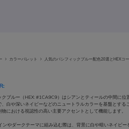
ー
カラーパレット
人気のパシフィックブルー配色20選とHEXコ
R:
クブルー（HEX: #1CA9C9）はシアンとティールの中間に位
で、白や深いネイビーなどのニュートラルカラーを基盤とする
刷物における視認性の高い主要アクセントとして機能します。
デザインやダークテーマに組み込む際は、背景に白や暗いネイビー