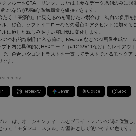
ックブルーをCTA、リンク、または主要なデータ系列のみに限
の乱れを防ぎ明確な階層構造を維持できます。
が冷たく「医療的」に見えるのを避けたい場合は、純白の多用を
ラル、砂色、ソフトイエローなどの暖色をアクセントに加える
イルに適した親しみやすい雰囲気に変化します。
ンの本格的な制作に入る前に、Media.ioなどのAI画像生成ツー
プト内に具体的なHEXコード（#1CA9C9など）とレイアウ
とで、色合いやコントラストを一貫してテストできるモックア
能です。
 a summary
GPT
Perplexity
Gemini
Claude
Grok
ブルーは、オーシャンティールとブライトシアンの間に位置し
にとって「モダンコースタル」な基軸として使いやすい色です。