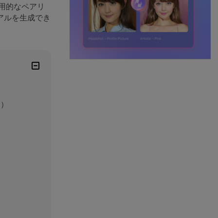
用的なペアリ
アルを生成でき
き）