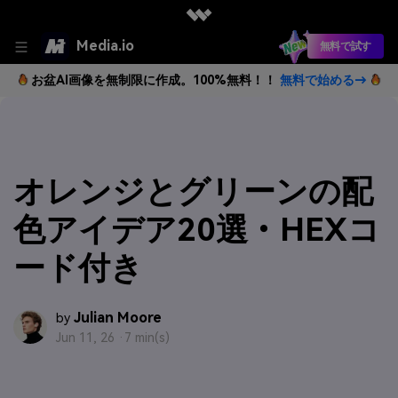
Media.io
無料で試す
お盆AI画像を無制限に作成。100%無料！！
無料で始める→
オレンジとグリーンの配
色アイデア20選・HEXコ
ード付き
Julian Moore
by
Jun 11, 26 ·
7 min(s)