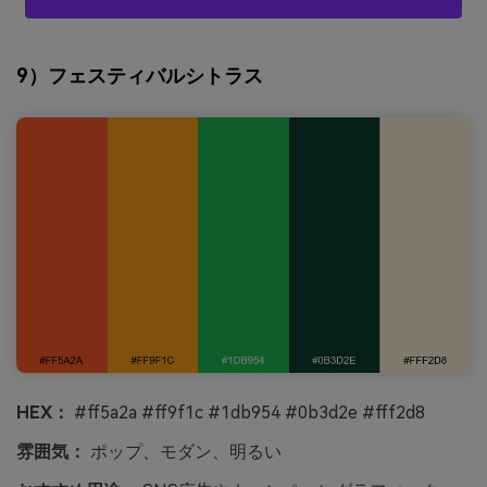
9）フェスティバルシトラス
HEX：
#ff5a2a #ff9f1c #1db954 #0b3d2e #fff2d8
雰囲気：
ポップ、モダン、明るい