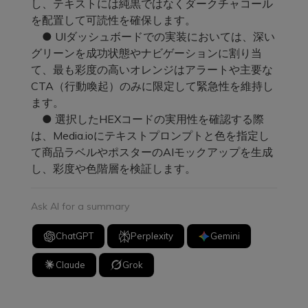
し、テキストには純黒ではなくダークチャコール
を配置して可読性を確保します。
● UIダッシュボードでの実装においては、深い
グリーンを成功状態やナビゲーションに割り当
て、最も彩度の高いオレンジはアラートや主要な
CTA（行動喚起）のみに限定して緊急性を維持し
ます。
● 選択したHEXコードの実用性を確認する際
は、Media.ioにテキストプロンプトと色を指定し
て商品ラベルやポスターのAIモックアップを生成
し、彩度や色階層を検証します。
Ask AI for a summary
ChatGPT
Perplexity
Gemini
Claude
Grok