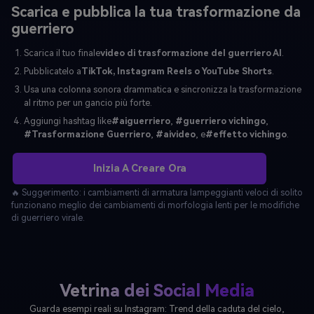
Scarica e pubblica la tua trasformazione da
guerriero
Scarica il tuo finale
video di trasformazione del guerriero AI
.
Pubblicatelo a
TikTok, Instagram Reels o YouTube Shorts
.
Usa una colonna sonora drammatica e sincronizza la trasformazione
al ritmo per un gancio più forte.
Aggiungi hashtag like
#aiguerriero
,
#guerriero vichingo
,
#Trasformazione Guerriero
,
#aivideo
, e
#effetto vichingo
.
Inizia A Creare Ora
🔥 Suggerimento: i cambiamenti di armatura lampeggianti veloci di solito
funzionano meglio dei cambiamenti di morfologia lenti per le modifiche
di guerriero virale.
Vetrina dei Social Media
Guarda esempi reali su Instagram: Trend della caduta del cielo,