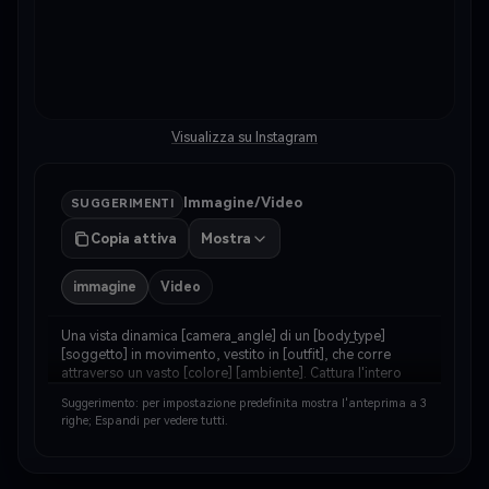
Visualizza su Instagram
Immagine/Video
SUGGERIMENTI
Copia attiva
Mostra
immagine
Video
Una vista dinamica [camera_angle] di un [body_type] 
[soggetto] in movimento, vestito in [outfit], che corre 
attraverso un vasto [colore] [ambiente]. Cattura l'intero 
corpo a metà passo, con [environment_detail] calciando 
Suggerimento: per impostazione predefinita mostra l'anteprima a 3
intorno ai [suoi/lei/loro] piedi. Lo sf…
righe; Espandi per vedere tutti.