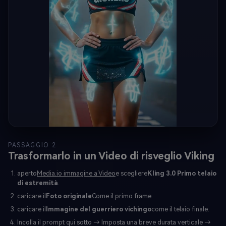
PASSAGGIO 2
Trasformarlo in un Video di risveglio Viking
aperto
Media.io immagine a Video
e scegliere
Kling 3.0 Primo telaio
di estremità
.
caricare il
Foto originale
Come il primo frame.
caricare il
Immagine del guerriero vichingo
come il telaio finale.
Incolla il prompt qui sotto → Imposta una breve durata verticale →