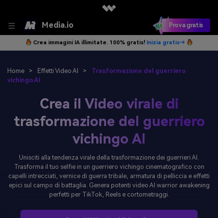
Media.io
Prova gratis
Crea immagini IA illimitate. 100% gratis!
Inizia gratis→
Home
>
Effetti Video AI
>
Trasformazione del guerriero
vichingo AI
Crea il Video virale di
trasformazione del guerriero
vichingo AI
Unisciti alla tendenza virale della trasformazione dei guerrieri AI.
Trasforma il tuo selfie in un guerriero vichingo cinematografico con
capelli intrecciati, vernice di guerra tribale, armatura di pelliccia e effetti
epici sul campo di battaglia. Genera potenti video AI warrior awakening
perfetti per TikTok, Reels e cortometraggi.