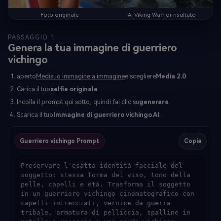
Foto originale
AI Viking Warrior risultato
PASSAGGIO 1
Genera la tua immagine di guerriero
vichingo
aperto
Media.io immagine a immagine
e scegliere
Media 2.0
.
Carica il tuo
selfie originale
.
Incolla il prompt qui sotto, quindi fai clic su
generare
.
Scarica il tuo
Immagine di guerriero vichingo AI
.
Guerriero vichingo Prompt
Copia
Preservare l'esatta identità facciale del 
soggetto: stessa forma del viso, tono della 
pelle, capelli e età. Trasforma il soggetto 
in un guerriero vichingo cinematografico con 
capelli intrecciati, vernice da guerra 
tribale, armatura di pelliccia, spalline in 