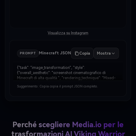
Visualizza su Instagram
Minecraft JSON
Copia
Mostra
PROMPT
{"task": "image_transformation", "style": 
{"overall_aesthetic": "screenshot cinematografico di 
Minecraft di alta qualità.", "rendering_technique": "Mixed-
media: soggetto fotorealistico incorporato in un ambiente 
Suggerimento: Copia copia il prompt JSON completo.
basato su voxel."}, "subject_rules": {"main_subj…
Perché scegliere Media.io per le
trasformazioni AI Viking Warrior