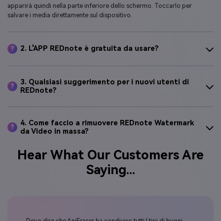
apparirà quindi nella parte inferiore dello schermo. Toccarlo per
salvare i media direttamente sul dispositivo.
2. L'APP REDnote è gratuita da usare?
?
3. Qualsiasi suggerimento per i nuovi utenti di
?
REDnote?
4. Come faccio a rimuovere REDnote Watermark
?
da Video in massa?
Hear What Our Customers Are
Saying...
Devo dire che AniEraser ha condiviso tutti I tipi di buoni
Molt