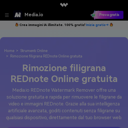
Media.io
Prova gratis
Crea immagini IA illimitate. 100% gratis!
Inizia gratis→
Home
Strumenti Online
Rimozione filigrana REDnote Online gratuita
Rimozione filigrana
REDnote Online gratuita
Media.io REDnote Watermark Remover offre una
soluzione gratuita e rapida per rimuovere le filigrane da
video e immagini REDnote. Grazie alla sua intelligenza
artificiale avanzata, goditi contenuti senza filigrane su
qualsiasi dispositivo, direttamente dal tuo browser web.