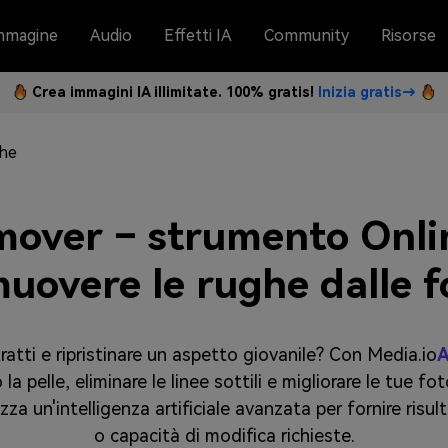
mmagine
Audio
Effetti IA
Community
Risorse
Crea immagini IA illimitate. 100% gratis!
Inizia gratis→
ghe
mover – strumento Onlin
muovere le rughe dalle f
tratti e ripristinare un aspetto giovanile? Con Media.io
A
 pelle, eliminare le linee sottili e migliorare le tue fot
zza un'intelligenza artificiale avanzata per fornire risu
o capacità di modifica richieste.