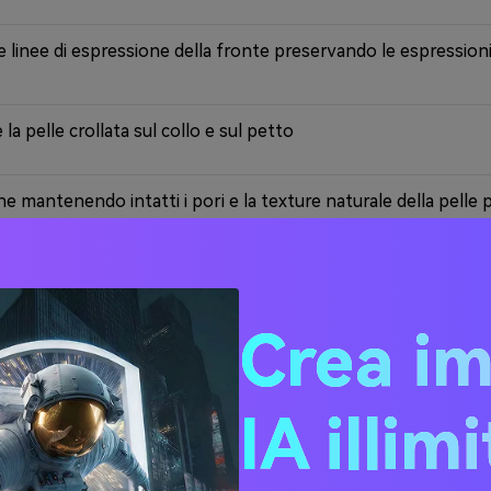
le linee di espressione della fronte preservando le espressioni 
 la pelle crollata sul collo e sul petto
 mantenendo intatti i pori e la texture naturale della pelle per
oggetto 10 anni più giovane rimuovendo le rughe legate all'età 
Crea i
he da questo ritratto mantenendo un aspetto naturale, preser
lla pelle, assicurando che il risultato sembri [età specifica] e 
IA illim