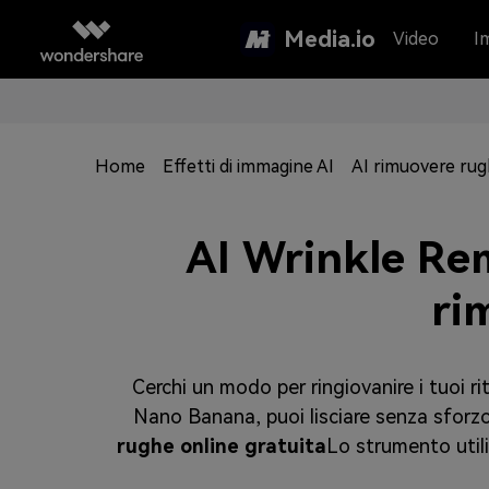
Media.io
Video
I
Home
Effetti di immagine AI
AI rimuovere ru
AI Wrinkle Re
ri
Cerchi un modo per ringiovanire i tuoi ri
Nano Banana, puoi lisciare senza sforzo la
rughe online gratuita
Lo strumento utili