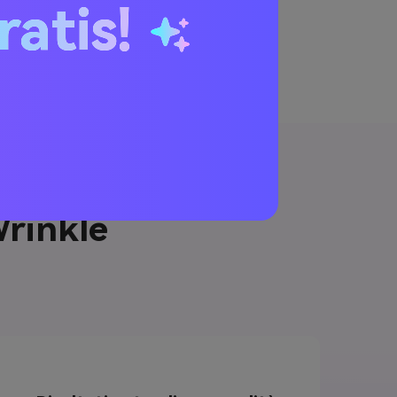
ratis!
Wrinkle