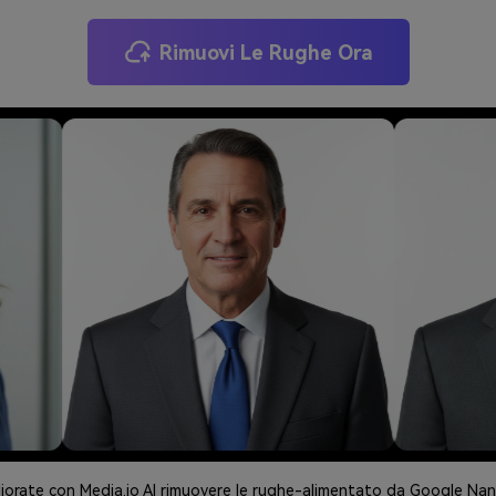
Rimuovi Le Rughe Ora
liorate con Media.io AI rimuovere le rughe-alimentato da Google Na