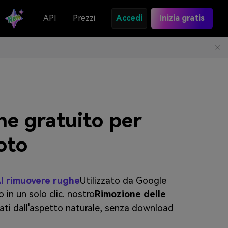
API
Prezzi
Accedi
Inizia gratis
e gratuito per
oto
I rimuovere rughe
Utilizzato da Google
o in un solo clic. nostro
Rimozione delle
ltati dall'aspetto naturale, senza download