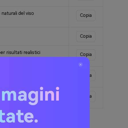
naturali del viso
Copia
Copia
 risultati realistici
Copia
e le imperfezioni della pelle
Copia
mmagini
vando le caratteristiche del
Copia
[realistico/rinfrescato/giovane]
itate.