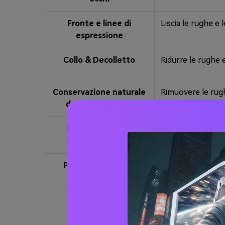
Fronte e linee di
Liscia le rughe e 
espressione
Collo & Decolletto
Ridurre le rughe e
Conservazione naturale
Rimuovere le rughe
della consistenza
Ringiovanimento
Fai sembrare il s
specifico dell'età
Prompt universale
Rimuovere le rug
viso e la trama de