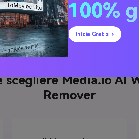
100% g
Rimuovi Le Rughe Ora
Inizia Gratis→
 scegliere Media.io AI 
Remover