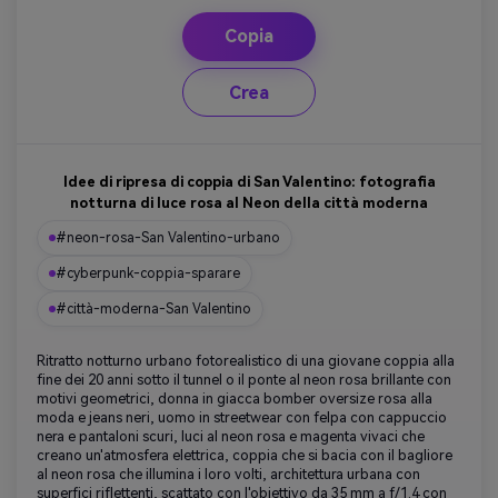
Copia
Crea
Idee di ripresa di coppia di San Valentino: fotografia
notturna di luce rosa al Neon della città moderna
#neon-rosa-San Valentino-urbano
#cyberpunk-coppia-sparare
#città-moderna-San Valentino
Ritratto notturno urbano fotorealistico di una giovane coppia alla
fine dei 20 anni sotto il tunnel o il ponte al neon rosa brillante con
motivi geometrici, donna in giacca bomber oversize rosa alla
moda e jeans neri, uomo in streetwear con felpa con cappuccio
nera e pantaloni scuri, luci al neon rosa e magenta vivaci che
creano un'atmosfera elettrica, coppia che si bacia con il bagliore
al neon rosa che illumina i loro volti, architettura urbana con
superfici riflettenti, scattato con l'obiettivo da 35 mm a f/1.4 con