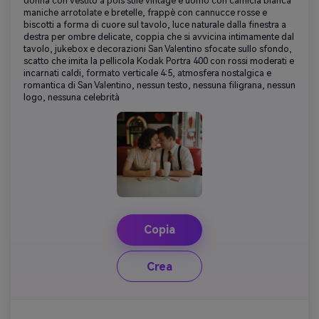
donna con vestito a pois stile vintage e uomo con camicia bianca
maniche arrotolate e bretelle, frappè con cannucce rosse e
biscotti a forma di cuore sul tavolo, luce naturale dalla finestra a
destra per ombre delicate, coppia che si avvicina intimamente dal
tavolo, jukebox e decorazioni San Valentino sfocate sullo sfondo,
scatto che imita la pellicola Kodak Portra 400 con rossi moderati e
incarnati caldi, formato verticale 4:5, atmosfera nostalgica e
romantica di San Valentino, nessun testo, nessuna filigrana, nessun
logo, nessuna celebrità
Copia
Crea