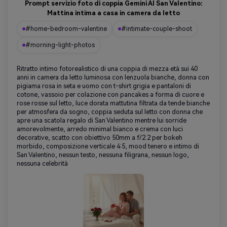
Prompt servizio foto di coppia Gemini AI San Valentino:
Mattina intima a casa in camera da letto
#home-bedroom-valentine
#intimate-couple-shoot
#morning-light-photos
Ritratto intimo fotorealistico di una coppia di mezza età sui 40
anni in camera da letto luminosa con lenzuola bianche, donna con
pigiama rosa in seta e uomo con t-shirt grigia e pantaloni di
cotone, vassoio per colazione con pancakes a forma di cuore e
rose rosse sul letto, luce dorata mattutina filtrata da tende bianche
per atmosfera da sogno, coppia seduta sul letto con donna che
apre una scatola regalo di San Valentino mentre lui sorride
amorevolmente, arredo minimal bianco e crema con luci
decorative, scatto con obiettivo 50mm a f/2.2 per bokeh
morbido, composizione verticale 4:5, mood tenero e intimo di
San Valentino, nessun testo, nessuna filigrana, nessun logo,
nessuna celebrità