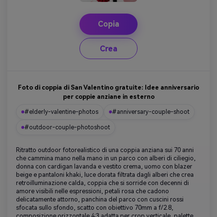
Copia
Crea
Foto di coppia di San Valentino gratuite: Idee anniversario
per coppie anziane in esterno
#elderly-valentine-photos
#anniversary-couple-shoot
#outdoor-couple-photoshoot
Ritratto outdoor fotorealistico di una coppia anziana sui 70 anni
che cammina mano nella mano in un parco con alberi di ciliegio,
donna con cardigan lavanda e vestito crema, uomo con blazer
beige e pantaloni khaki, luce dorata filtrata dagli alberi che crea
retroilluminazione calda, coppia che si sorride con decenni di
amore visibili nelle espressioni, petali rosa che cadono
delicatamente attorno, panchina del parco con cuscini rossi
sfocata sullo sfondo, scatto con obiettivo 70mm a f/2.8,
composizione orizzontale 4:3 adatta per crop verticale, palette