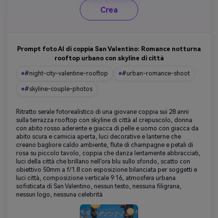
Crea
Prompt foto AI di coppia San Valentino: Romance notturna
rooftop urbano con skyline di città
#night-city-valentine-rooftop
#urban-romance-shoot
#skyline-couple-photos
Ritratto serale fotorealistico di una giovane coppia sui 28 anni
sulla terrazza rooftop con skyline di città al crepuscolo, donna
con abito rosso aderente e giacca di pelle e uomo con giacca da
abito scura e camicia aperta, luci decorative e lanterne che
creano bagliore caldo ambiente, flute di champagne e petali di
rosa su piccolo tavolo, coppia che danza lentamente abbracciati,
luci della città che brillano nell'ora blu sullo sfondo, scatto con
obiettivo 50mm a f/1.8 con esposizione bilanciata per soggetti e
luci città, composizione verticale 9:16, atmosfera urbana
sofisticata di San Valentino, nessun testo, nessuna filigrana,
nessun logo, nessuna celebrità