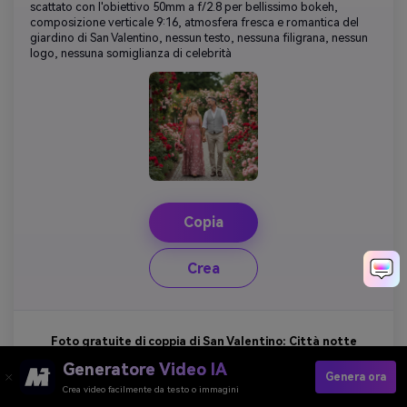
scattato con l'obiettivo 50mm a f/2.8 per bellissimo bokeh,
composizione verticale 9:16, atmosfera fresca e romantica del
giardino di San Valentino, nessun testo, nessuna filigrana, nessun
logo, nessuna somiglianza di celebrità
Copia
Crea
Foto gratuite di coppia di San Valentino: Città notte
strada Candid Urban Valentine Shoot
Generatore Video IA
Genera ora
#città-notte-coppia-San Valentino
Crea video facilmente da testo o immagini