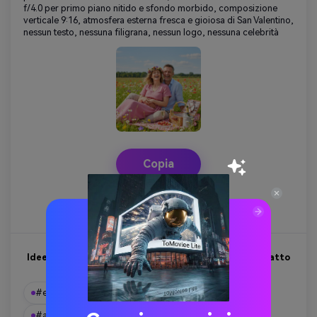
f/4.0 per primo piano nitido e sfondo morbido, composizione
verticale 9:16, atmosfera esterna fresca e gioiosa di San Valentino,
nessun testo, nessuna filigrana, nessun logo, nessuna celebrità
Copia
Crea
Idee servizio fotografico di coppia San Valentino: Ritratto
anniversario studio per coppie anziane
#elderly-studio-valentine
#senior-couple-portrait
#anniversary-love-photos