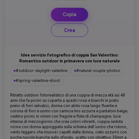
Copia
Crea
Idee servizio fotografico di coppia San Valentino:
Romantico outdoor in primavera con luce naturale
#outdoor-daylight-valentine
#natural-couple-photos
#spring-valentine-shoot
Ritratto outdoor fotorealistico di una coppia di mezza età sui 48
anni che fa picnic su coperta a quadri rossi e bianchi in prato
pieno di fiori selvatici, donna con abito rosa lungo fluente e
corona di fiori e uomo con camicia lino azzurra e pantaloni beige,
cestino picnic in vimini con fragole e flute di champagne, luce
intensa di mezzogiorno che crea colori vibranti, coppia seduta
vicina con donna appoggiata sulla schiena dell’uomo che ridono,
vento leggero che muove i capelli della donna, cielo azzurro con
poche nuvole bianche sullo sfondo, scatto con obiettivo 35mm a