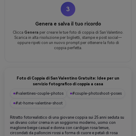
3
Genera e salva il tuo ricordo
Clicca
Genera
per creare le tue foto di coppia di San Valentino.
Scarica in alta risoluzione per biglietti, stampe e post social—
oppure ripeti con un nuovo prompt per ottenere la foto di
coppia perfetta.
Foto di Coppia di San Valentino Gratuite: Idee per un
servizio fotografico di coppia a casa
#valentines-couple-photos
#couple-photoshoot-poses
#at-home-valentine-shoot
Ritratto fotorealistico di una giovane coppia sui 25 anni seduta su
un divano color crema in un soggiorno moderno, uomo con
maglione beige casual e donna con cardigan rosa tenue,
circondati da palloncini rossi a forma di cuore e petali di rosa