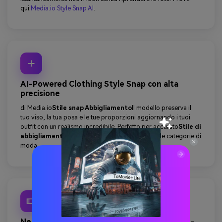
qui:
Media.io Style Snap AI
.
AI-Powered Clothing Style Snap con alta
precisione
di Media.io
Stile snap Abbigliamento
Il modello preserva il
tuo viso, la tua posa e le tue proporzioni aggiornando i tuoi
outfit con un realismo incredibile. Perfetto per accurato
Stile di
abbigliamento snap
Trasformazioni attraverso le categorie di
moda.
Nessuna capacità di progettazione richiesta-