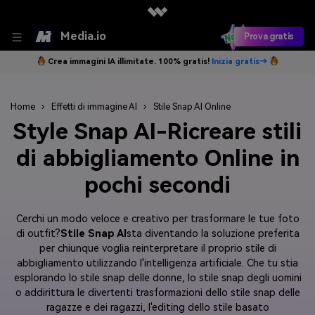
Media.io
Prova gratis
Crea immagini IA illimitate. 100% gratis!
Inizia gratis→
Home
›
Effetti di immagine AI
›
Stile Snap AI Online
Style Snap AI-Ricreare stili
di abbigliamento Online in
pochi secondi
Cerchi un modo veloce e creativo per trasformare le tue foto
di outfit?
Stile Snap AI
sta diventando la soluzione preferita
per chiunque voglia reinterpretare il proprio stile di
abbigliamento utilizzando l'intelligenza artificiale. Che tu stia
esplorando lo stile snap delle donne, lo stile snap degli uomini
o addirittura le divertenti trasformazioni dello stile snap delle
ragazze e dei ragazzi, l'editing dello stile basato