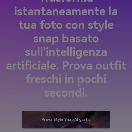
istantaneamente la
tua foto con style
snap basato
sull'intelligenza
artificiale. Prova outfit
freschi in pochi
secondi.
Prova Style Snap AI gratis