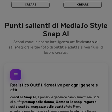
CREARE
CREARE
Punti salienti di Media.io Style
Snap AI
Scopri come la nostra intelligenza artificiale
snap di
stile
Migliora le tue foto di outfit e adatta ai veri flussi di
lavoro creativi.
Realistico Outfit ricreativo per ogni genere e
età
con
Stile Snap AI
, è possibile generare cambiamenti realistici
di outfit per
snap stile donna
,
Uomo stile snap
,
ragazza
stile scatto
, e
ragazzo stile scatto
Foto Prova
istantaneamente nuovi look senza riprendere le foto. Prova