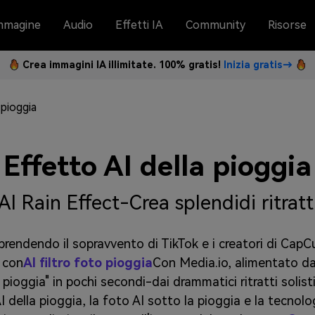
mmagine
Audio
Effetti IA
Community
Risorse
Crea immagini IA illimitate. 100% gratis!
Inizia gratis→
 pioggia
Effetto AI della pioggia
AI Rain Effect-Crea splendidi ritratt
 prendendo il sopravvento di TikTok e i creatori di CapC
. con
AI filtro foto pioggia
Con Media.io, alimentato d
 pioggia" in pochi secondi-dai drammatici ritratti solist
I della pioggia, la foto AI sotto la pioggia e la tecnolo