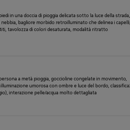
iedi in una doccia di pioggia delicata sotto la luce della strada,
e nebbia, bagliore morbido retroilluminato che delinea i capelli
iti, tavolozza di colori desaturata, modalità ritratto
a persona a metà pioggia, goccioline congelate in movimento,
o, illuminazione umorosa con ombre e luce del bordo, classific
gio), interazione pelle/acqua molto dettagliata