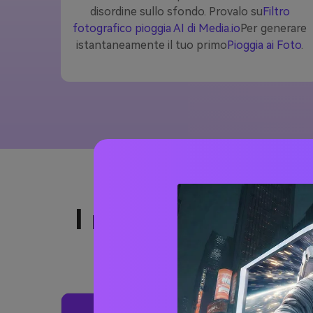
disordine sullo sfondo. Provalo su
Filtro
fotografico pioggia AI di Media.io
Per generare
istantaneamente il tuo primo
Pioggia ai Foto
.
I migliori suggerim
Dal cinem
stile
Prompt effetto pioggia 