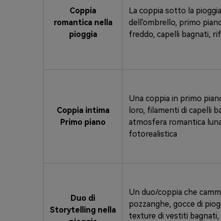
Coppia
La coppia sotto la pioggi
romantica nella
dell'ombrello, primo piano
pioggia
freddo, capelli bagnati, ri
Una coppia in primo piano 
Coppia intima
loro, filamenti di capelli
Primo piano
atmosfera romantica lunati
fotorealistica
Un duo/coppia che cammina
Duo di
pozzanghe, gocce di piogg
Storytelling nella
texture di vestiti bagnati