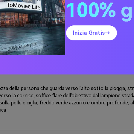
100% g
listico della persona in piedi sotto la pioggia rovesciante,
ndono lungo il viso e i capelli, vestiti bagnati aggrappati,
Inizia Gratis→
tografica morbida che filtra attraverso la pioggia, tono blu f
 e goccioline d'acqua bokeh in primo piano, alto dettaglio, 4K,
afica
za della persona che guarda verso l'alto sotto la pioggia, str
rso la cornice, soffice flare dell'obiettivo dal lampione strad
 sulla pelle e ciglia, freddo verde azzurro e ombre profonde, a
ica