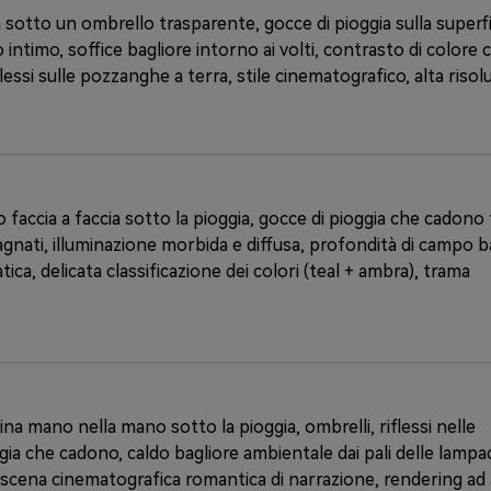
a sotto un ombrello trasparente, gocce di pioggia sulla superfi
 intimo, soffice bagliore intorno ai volti, contrasto di colore 
flessi sulle pozzanghe a terra, stile cinematografico, alta riso
faccia a faccia sotto la pioggia, gocce di pioggia che cadono 
 bagnati, illuminazione morbida e diffusa, profondità di campo b
ca, delicata classificazione dei colori (teal + ambra), trama
 mano nella mano sotto la pioggia, ombrelli, riflessi nelle
ia che cadono, caldo bagliore ambientale dai pali delle lampa
, scena cinematografica romantica di narrazione, rendering ad 