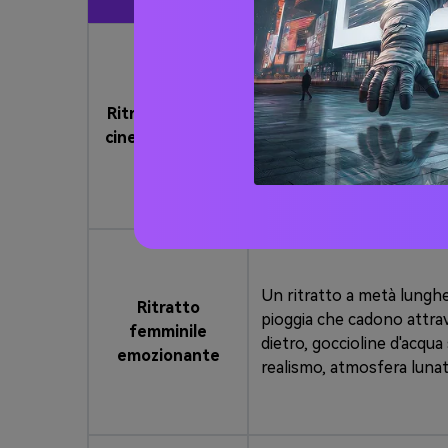
Genera un ritratto fotorea
goccioline d'acqua che sce
Ritratto singolo
retroilluminazione cinema
cinematografico
strisce di pioggia visibili
illuminazione cinematogr
Un ritratto a metà lunghez
Ritratto
pioggia che cadono attrave
femminile
dietro, goccioline d'acqua
emozionante
realismo, atmosfera lunat