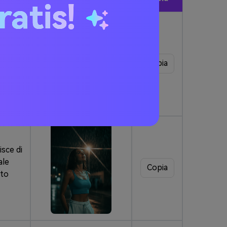
ratis!
Copia
reddo,
isce di
ale
Copia
lto