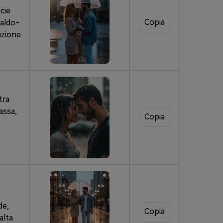
cie
Copia
caldo-
luzione
tra
assa,
Copia
de,
Copia
alta