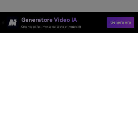
Generatore Video IA
Genera ora
Crea video facilmente da testo o immagini
Remove Beard Now
Media.io Online Tools Quality Rating：
4.7 (162,357 Votes)
Generatore Video AI
Generatore Immagini AI
Generatore Musica AI