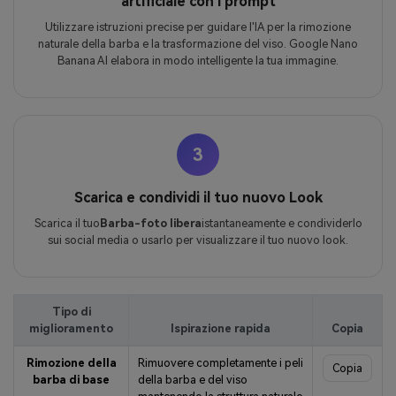
artificiale con i prompt
Utilizzare istruzioni precise per guidare l'IA per la rimozione
naturale della barba e la trasformazione del viso. Google Nano
Banana AI elabora in modo intelligente la tua immagine.
3
Scarica e condividi il tuo nuovo Look
Scarica il tuo
Barba-foto libera
istantaneamente e condividerlo
sui social media o usarlo per visualizzare il tuo nuovo look.
Tipo di
miglioramento
Ispirazione rapida
Copia
Rimozione della
Rimuovere completamente i peli
Copia
barba di base
della barba e del viso