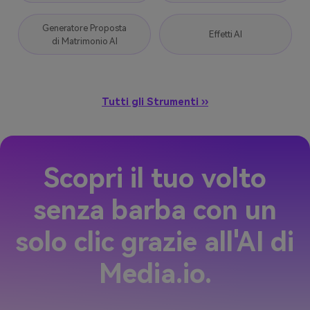
Generatore Proposta
Effetti AI
di Matrimonio AI
Tutti gli Strumenti ››
Scopri il tuo volto
senza barba con un
solo clic grazie all'AI di
Media.io.