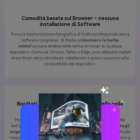
Comodità basata sul Browser – nessuna
installazione di Software
Prova la trasformazione fotografica di livello professionale senza
software complesso. di Media.io
rimuovere la barba
online
Funziona direttamente nel tuo browser su qualsiasi
dispositivo. Che tu usi Chrome, Safari o Edge, puoi ottenere risultati
straordinari senza download, installazioni o preoccupazioni sulla
compatibilità del dispositivo.
Risultati naturali con consistenza della pelle
conservata
Molti strumenti per la rimozione della barba creano una pelle
dall'aspetto artificiale, ma Media.io mantiene
texture e dettagli
originali della pelle
delle tue foto. La nostra intelligenza artificiale
rimuove i peli sul viso preservando i pori naturali della pelle, i toni e