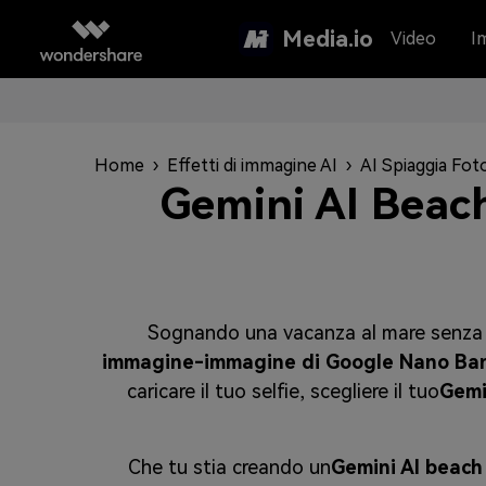
Media.io
Video
I
Home
›
Effetti di immagine AI
›
AI Spiaggia Fo
Gemini AI Beac
Sognando una vacanza al mare senza us
immagine-immagine di Google Nano Ba
caricare il tuo selfie, scegliere il tuo
Gemi
Che tu stia creando un
Gemini AI beach