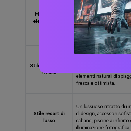
Un elegante ritratto da s
Moderno ed
accessori da spiaggia alla
elegante stile
senza nuvole. Splendente a
spiaggia
brillante che riflette la lu
contemporanea, umore ene
Un sereno ritratto di una 
colori chiari, che cammina
Stile letterario e
nuvole bianche. Acqua oce
fresco
elementi naturali di spiag
fresca e ottimista.
Un lussuoso ritratto di u
Stile resort di
di design, accessori sofis
lusso
cabane, piscine a infinito o
illuminazione fotografica 