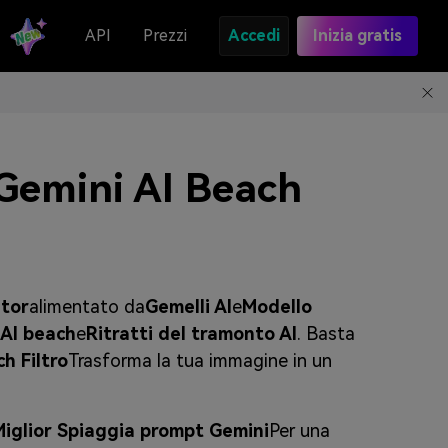
API
Prezzi
Accedi
Inizia gratis
Gemini AI Beach
ator
alimentato da
Gemelli AI
e
Modello
 AI beach
e
Ritratti del tramonto AI
. Basta
h Filtro
Trasforma la tua immagine in un
Miglior Spiaggia prompt Gemini
Per una