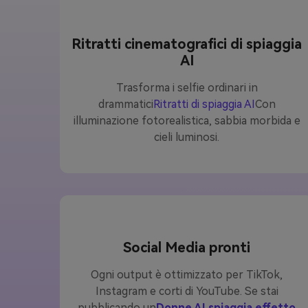
Ritratti cinematografici di spiaggia
AI
Trasforma i selfie ordinari in
drammatici
Ritratti di spiaggia AI
Con
illuminazione fotorealistica, sabbia morbida e
cieli luminosi.
Social Media pronti
Ogni output è ottimizzato per TikTok,
Instagram e corti di YouTube. Se stai
pubblicando un
Donne AI spiaggia effetto