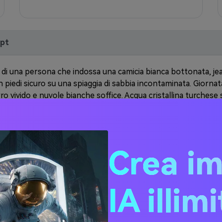
mpt
 di una persona che indossa una camicia bianca bottonata, je
 in piedi sicuro su una spiaggia di sabbia incontaminata. Giorna
ro vivido e nuvole bianche soffice. Acqua cristallina turchese s
abbia dorata vibrante e palme ondeggianti. Alto contrasto, esp
isoluzione 8K, atmosfera allegra ed energica.
Crea i
a persona in un abito estivo floreale luminoso, in piedi con gr
il sole splendente. Splendido cielo azzurro con nuvole bianche
ell'oceano con onde dolci che catturano la luce del sole. Sab
IA illim
palme verdi. Colori tropicali vivaci, alta saturazione, fotografi