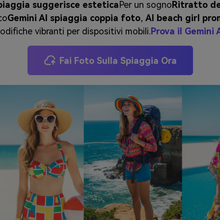
piaggia suggerisce estetica
Per un sogno
Ritratto de
co
Gemini AI spiaggia coppia foto
,
AI beach girl pr
odifiche vibranti per dispositivi mobili.
Prova il Gemini
Fai Foto Sulla Spiaggia Ora