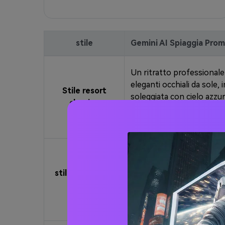
stile
Gemini AI Spiaggia Pro
Un ritratto professionale
eleganti occhiali da sole,
Stile resort
soleggiata con cielo azzur
classico
sotto la luce del sole. S
brillante, colori vivaci, r
Un elegante ritratto di un
spiaggia tropicale sotto 
stile romantico
Vibrante acqua turchese d
tropicale
brillante e lussureggianti 
gioiose vibrazioni estive.