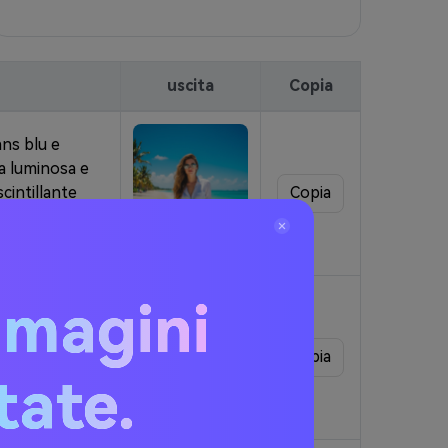
uscita
Copia
ans blu e
ta luminosa e
cintillante
Copia
osizione
mmagini
azia su una
 sparse.
bia bianca
Copia
itate.
a luminosa,