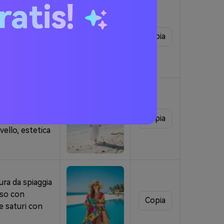
ratis!
 luminosi con
 brillante
ia bianca
Copia
ografico di moda
to estivo di
o azzurro e
nosa con
Copia
vello, estetica
ura da spiaggia
sso con
Copia
 e saturi con