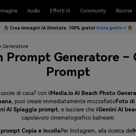
mmagine
Audio
Effetti IA
Community
Risorse
Crea immagini IA illimitate. 100% gratis!
Inizia gratis→
to Generatore
h Prompt Generatore – 
Prompt
cire di casa? con il
Media.io AI Beach Photo Gener
nana
, puoi creare immediatamente mozzafiato
Foto di
ni AI Spiaggia prompt
, e lasciare che il
Gemini AI beac
capolavoro cinematografico balneare.
 prompt Copia e incolla
Per Instagram, alla ricerca del