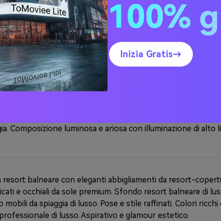
100% g
piaggia con una persona in bikini colorati o costumi da bagno
 moda. Perfetta giornata soleggiata sulla spiaggia con cielo blu
cqua oceanica cristallina in toni turchesi e blu vibranti. Sabb
ce del sole. Illuminazione di alto livello, colori vivaci, stile fot
Inizia Gratis→
rgico e edificante.
persona che indossa un abito di lino bianco brillante o un abi
 lungo la scintillante costa. Brillante sole mattutino con ciel
anica in colori brillanti turchese e ciano. Sabbia bianca lumi
gia. Composizione luminosa e ariosa con illuminazione di alto li
n resort balneare con eleganti abbigliamenti da resort-copert
ticati e occhiali da sole premium. Sfondo resort balneare di lu
 mobili da spiaggia di lusso. Pose e stile raffinati. Colori ricchi
professionale di lusso. Aspirativo e glamour estetico.