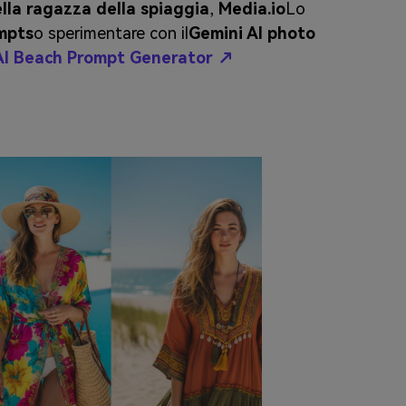
lla ragazza della spiaggia
,
Media.io
Lo
ompts
o sperimentare con il
Gemini AI photo
 AI Beach Prompt Generator ↗