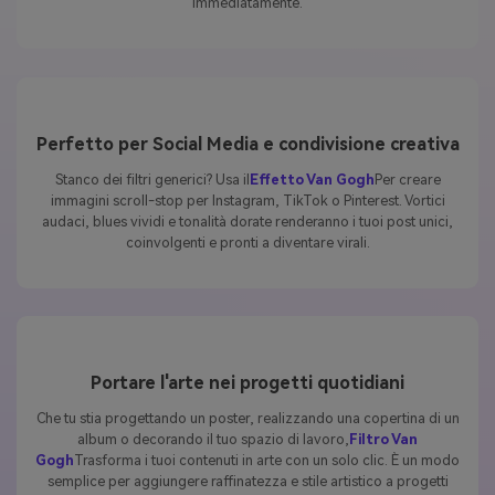
immediatamente.
Perfetto per Social Media e condivisione creativa
Stanco dei filtri generici? Usa il
Effetto Van Gogh
Per creare
immagini scroll-stop per Instagram, TikTok o Pinterest. Vortici
audaci, blues vividi e tonalità dorate renderanno i tuoi post unici,
coinvolgenti e pronti a diventare virali.
Portare l'arte nei progetti quotidiani
Che tu stia progettando un poster, realizzando una copertina di un
album o decorando il tuo spazio di lavoro,
Filtro Van
Gogh
Trasforma i tuoi contenuti in arte con un solo clic. È un modo
semplice per aggiungere raffinatezza e stile artistico a progetti