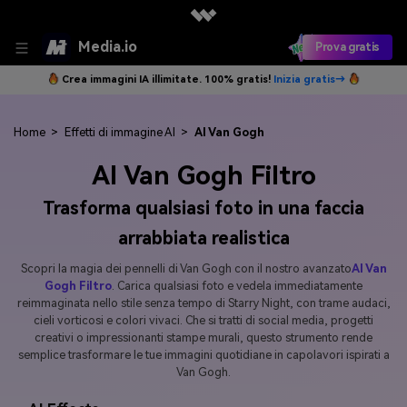
Media.io
Prova gratis
Crea immagini IA illimitate. 100% gratis!
Inizia gratis→
Home
>
Effetti di immagine AI
>
AI Van Gogh
AI Van Gogh Filtro
Trasforma qualsiasi foto in una faccia
arrabbiata realistica
Scopri la magia dei pennelli di Van Gogh con il nostro avanzato
AI Van
Gogh Filtro
. Carica qualsiasi foto e vedela immediatamente
reimmaginata nello stile senza tempo di Starry Night, con trame audaci,
cieli vorticosi e colori vivaci. Che si tratti di social media, progetti
creativi o impressionanti stampe murali, questo strumento rende
semplice trasformare le tue immagini quotidiane in capolavori ispirati a
Van Gogh.