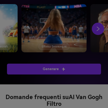
necraft
Effetto Twerking AI
Generare
Domande frequenti su
AI Van Gogh
Filtro