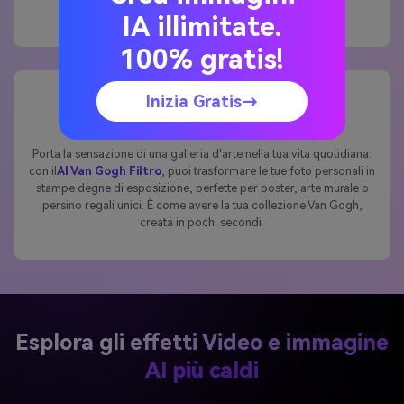
d'arte ispirata a Van Gogh pronta per essere condivisa.
IA illimitate.
100% gratis!
Inizia Gratis→
Godetevi arte di qualità museale a casa
Porta la sensazione di una galleria d'arte nella tua vita quotidiana.
con il
AI Van Gogh Filtro
, puoi trasformare le tue foto personali in
stampe degne di esposizione, perfette per poster, arte murale o
persino regali unici. È come avere la tua collezione Van Gogh,
creata in pochi secondi.
Esplora gli effetti Video e immagine
AI più caldi