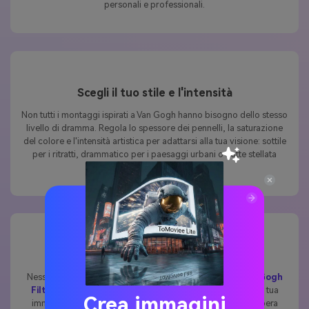
personali e professionali.
Scegli il tuo stile e l'intensità
Non tutti i montaggi ispirati a Van Gogh hanno bisogno dello stesso
livello di dramma. Regola lo spessore dei pennelli, la saturazione
del colore e l'intensità artistica per adattarsi alla tua visione: sottile
per i ritratti, drammatico per i paesaggi urbani o notte stellata
completa per esperimenti creativi.
Veloce, facile e Online al 100%
Nessun download, nessun strumento complicato. Il
AI Van Gogh
Filtro
Funziona immediatamente nel tuo browser. Carica la tua
Crea immagini
immagine, seleziona l'effetto e in pochi secondi avrai un'opera