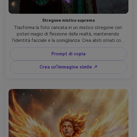
Stregone mistico supremo
Trasforma la foto caricata in un mistico stregone con 
poteri magici di flessione della realtà, mantenendo 
l'identità facciale e la somiglianza. Crea abiti ornati con 
simboli arcani luminosi, anelli di energia magica che 
galleggiano attorno alle mani e effetti aura mistici. 
Prompt di copia
Aggiungi sfondi dimensionali del portale con motivi 
geometrici sacri preservando l'espressione saggia della 
Crea un'immagine simile ↗
persona caricata e i tratti distintivi del viso esaltati con 
illuminazione magica e bagliore etereo.