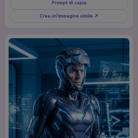
colori vintage di rosso, bianco e blu e una classica posa 
Prompt di copia
eroica. Incorpora trame di fumetti vintage, motivi a punti 
a mezzo tono e effetti di carta invecchiata, preservando 
Crea un'immagine simile ↗
le caratteristiche e le espressioni facciali distintive della 
persona.