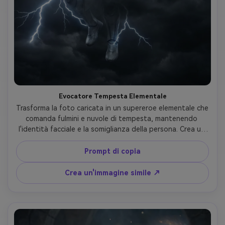
Evocatore Tempesta Elementale
Trasforma la foto caricata in un supereroe elementale che 
comanda fulmini e nuvole di tempesta, mantenendo 
l'identità facciale e la somiglianza della persona. Crea un 
costume bianco e argento con l'elettricità che crepitano 
sulla superficie, un mantello che scorre in venti 
Prompt di copia
soprannaturali e occhi luminosi che canalizzano i fulmini. 
Posizione galleggiante sopra un paesaggio devastato 
Crea un'immagine simile ↗
dalla tempesta con fulmini che irradiano verso l'esterno, 
assicurando che i capelli della persona caricata fluiscano 
in modo drammatico mentre i tratti facciali rimangono 
chiaramente riconoscibili con intensità elettrica.