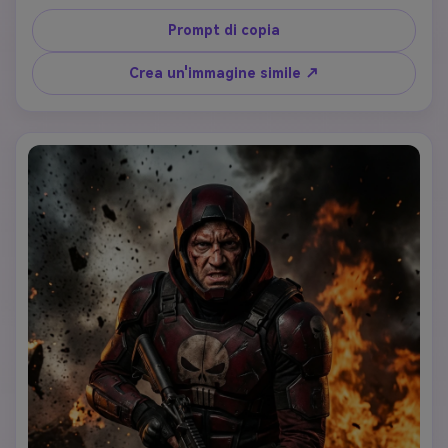
tattica nera con un mantello scorrevole, un cappuccio a 
punta con ombre misteriose e dettagli della cintura di 
Prompt di copia
utilità. Posizione su una piattaforma ricoperta di gargoyle 
che si affaccia su un paesaggio urbano noir sotto forte 
Crea un'immagine simile ↗
pioggia, preservando la mascella forte della persona 
caricata e gli occhi intensi visibili sotto le ombre del 
cappuccio.