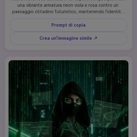
una vibrante armatura neon viola e rosa contro un 
paesaggio cittadino futuristico, mantenendo l'identità 
facciale e la somiglianza. Crea un abito high-tech con 
modelli di circuiti al neon luminosi, visiere olografiche e 
Prompt di copia
miglioramenti cibernetici. Aggiungi strade bagnate di 
pioggia che riflettono cartelli al neon sullo sfondo, 
Crea un'immagine simile ↗
preservando le caratteristiche facciali e le espressioni 
distintive della persona caricata con lo stile cyberpunk.