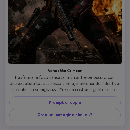
Vendetta Crimson
Trasforma la foto caricata in un antieroe oscuro con 
attrezzatura tattica rossa e nera, mantenendo l'identità 
facciale e la somiglianza. Crea un costume grintoso con 
custodie per armi, armature indossate da battaglia e un 
emblema del cranio. Aggiungi uno sfondo d'azione 
Prompt di copia
esplosivo con detriti e fumo preservando l'espressione 
facciale determinata e la postura aggressiva della 
Crea un'immagine simile ↗
persona caricata, arricchita da ombreggiature intense e 
illuminazione drammatica.