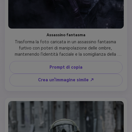
Assassino fantasma
Trasforma la foto caricata in un assassino fantasma 
furtivo con poteri di manipolazione delle ombre, 
mantenendo l'identità facciale e la somiglianza della 
persona. Crea un abito viola scuro e nero con tendini 
d'ombra scorrevoli, maschera misteriosa che copre la parte 
Prompt di copia
inferiore del viso e occhi luminosi. Posizione in una 
drammatica scena sul tetto con effetti di oscurità 
Crea un'immagine simile ↗
vorticosi, assicurando che la forma distintiva degli occhi e 
la struttura del viso della persona caricata rimangano 
riconoscibili attraverso lo stile ombreggiato.