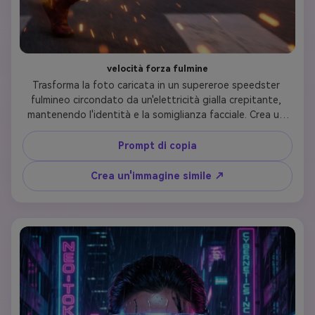
velocità forza fulmine
Trasforma la foto caricata in un supereroe speedster 
fulmineo circondato da un'elettricità gialla crepitante, 
mantenendo l'identità e la somiglianza facciale. Crea un 
elegante abito aerodinamico rosso e giallo con emblemi di 
fulmini, effetti di sfocatura del movimento e tracce di 
Prompt di copia
energia elettrica. Posiziona il personaggio in una posa di 
corsa con speed force aura, preservando i tratti facciali 
Crea un'immagine simile ↗
della persona caricata aggiungendo effetti energetici 
intensi e linee di movimento dinamiche.