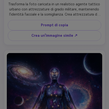
Trasforma la foto caricata in un realistico agente tattico 
urbano con attrezzature di grado militare, mantenendo 
l'identità facciale e la somiglianza. Crea attrezzatura da 
combattimento pratica con armatura del corpo, gilet 
tattico con sacchetti e occhiali tattici. Posizione in un 
Prompt di copia
ambiente di guerra urbana grinzoso con barriere di 
cemento e graffiti, preservando i tratti facciali realistici 
Crea un'immagine simile ↗
della persona caricata con espressione intemperata, 
indurita dalla battaglia e autentico portamento militare.