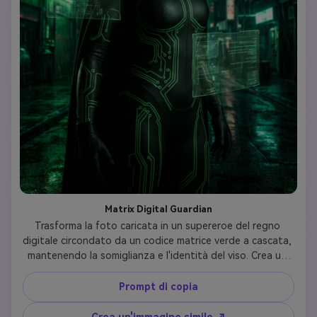
Matrix Digital Guardian
Trasforma la foto caricata in un supereroe del regno 
digitale circondato da un codice matrice verde a cascata, 
mantenendo la somiglianza e l'identità del viso. Crea un 
elegante abito in pelle nera con motivi di circuiti digitali e 
flussi di dati olografici. Posizionarsi in una posizione 
Prompt di copia
potente all'interno di un ambiente di realtà virtuale con 
codice fluttuante, assicurando che i tratti facciali della 
Crea un'immagine simile ↗