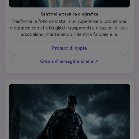
Sentinella tecnica olografica
Trasforma la foto caricata in un supereroe di proiezione 
olografica con effetti glitch trasparenti e rifrazioni di luce 
arcobaleno, mantenendo l'identità facciale e la 
somiglianza della persona. Crea un abito semi-
trasparente con modelli di interferenza olografici, 
Prompt di copia
artefatti di glitch digitali e scattering della luce 
prismatica. Posizione su uno sfondo di laboratorio di 
Crea un'immagine simile ↗
tecnologia scura con apparecchiature di proiezione, 
assicurando che le caratteristiche facciali della persona 
caricata siano riconoscibili attraverso la sovrapposizione 
olografica traslucida.