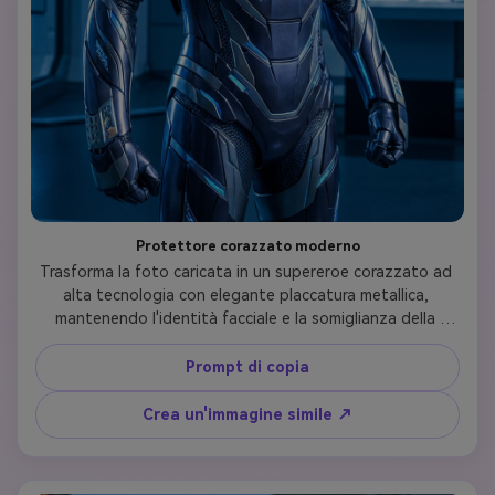
Protettore corazzato moderno
Trasforma la foto caricata in un supereroe corazzato ad 
alta tecnologia con elegante placcatura metallica, 
mantenendo l'identità facciale e la somiglianza della 
persona. Crea un abito tattico moderno con linee 
energetiche blu luminose, dettagli tecnologici avanzati e 
Prompt di copia
un casco protettivo che può essere retratto per 
mostrare il viso. Posizione su uno sfondo futuristico di 
Crea un'immagine simile ↗
laboratorio con display olografici, assicurando che le 
caratteristiche distintive della persona caricata siano 
riconoscibili attraverso la tecnologia di face-mapping.