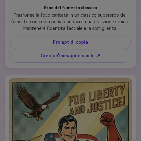
Eroe del fumetto classico
Trasforma la foto caricata in un classico supereroe del 
fumetto con colori primari audaci e una posizione eroica. 
Mantenere l'identità facciale e la somiglianza 
aggiungendo un vivace costume rosso e blu con un 
emblema dorato sul petto. Posiziona il personaggio in 
Prompt di copia
una potente posa in piedi sullo sfondo dello skyline della 
città, con contorni forti e ombreggiatura dinamica del 
Crea un'immagine simile ↗
fumetto che preserva le caratteristiche distintive della 
persona caricata e la struttura facciale.