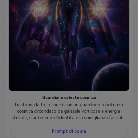
Guardiano celeste cosmico
Trasforma la foto caricata in un guardiano a potenza 
cosmica circondato da galassie vorticose e energia 
stellare, mantenendo l'identità e la somiglianza facciale. 
Crea un abito che sembra essere intrecciato di polvere 
stellare con modelli di costellazione luminosi, mantello 
Prompt di copia
cosmico scorrevole con effetti di nebulosa e energia 