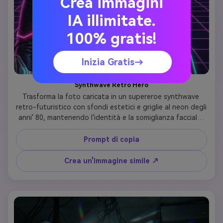
Crea immagini
IA illimitate.
100% gratis!
Inizia Gratis→
Synthwave Retro Hero
Trasforma la foto caricata in un supereroe synthwave 
retro-futuristico con sfondi estetici e griglie al neon degli 
anni' 80, mantenendo l'identità e la somiglianza facciale. 
Crea un costume con accenti al neon rosa e ciano, motivi 
geometrici e dettagli cromati. Aggiungi uno sfondo 
Prompt di copia
gradiente del tramonto con linee di prospettiva della 
griglia digitale, preservando le caratteristiche distintive 
Crea un'immagine simile ↗
della persona caricata, aggiungendo allo stesso tempo lo 
stile nostalgico degli anni' 80 e gli effetti luminosi al neon.