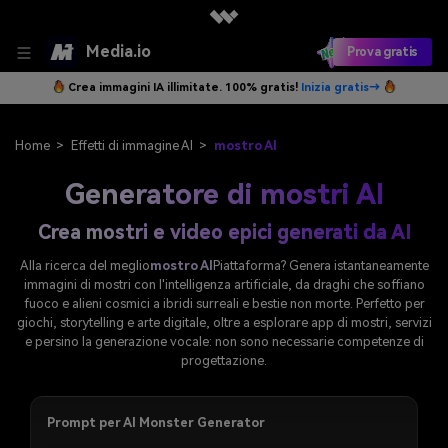
Media.io
Prova gratis
Crea immagini IA illimitate. 100% gratis!
Inizia gratis→
Home
>
Effetti di immagine AI
>
mostro AI
Generatore di mostri AI
Crea mostri e video epici generati da AI
Alla ricerca del meglio
mostro AI
Piattaforma? Genera istantaneamente
immagini di mostri con l'intelligenza artificiale, da draghi che soffiano
fuoco e alieni cosmici a ibridi surreali e bestie non morte. Perfetto per
giochi, storytelling e arte digitale, oltre a esplorare app di mostri, servizi
e persino la generazione vocale: non sono necessarie competenze di
progettazione.
Prompt per AI Monster Generator