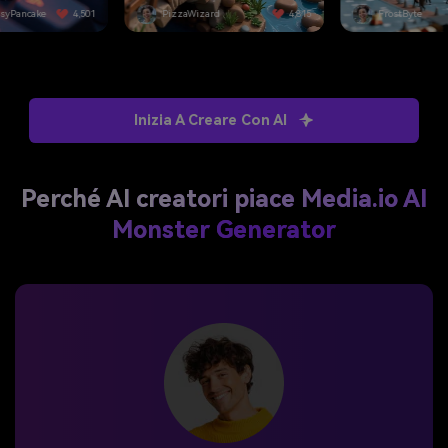
d
4,815
FrostByte
3,092
VirtualCore
Inizia A Creare Con AI
Perché AI creatori piace Media.io AI
Monster Generator