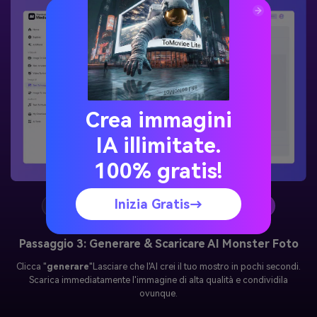
Crea immagini
IA illimitate.
100% gratis!
Inizia Gratis→
1
2
3
Passaggio 3: Generare & Scaricare AI Monster Foto
Clicca "
generare
"Lasciare che l'AI crei il tuo mostro in pochi secondi.
Scarica immediatamente l'immagine di alta qualità e condividila
ovunque.