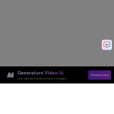
Generatore Video IA
Genera ora
Crea video facilmente da testo o immagini
Generate Fantasy AI Monster Online
Media.io Online Tools Quality Rating：
4.7 (162,357 Votes)