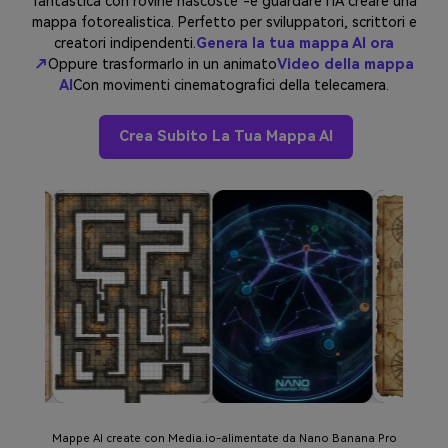
fantastica con rovine nascoste"-e guardare l'IA creare una
mappa fotorealistica. Perfetto per sviluppatori, scrittori e
creatori indipendenti.
Genera la tua mappa AI ora
↗
Oppure trasformarlo in un animato
Video della mappa
AI
Con movimenti cinematografici della telecamera.
Crea Subito La Tua Mappa AI
Mappe AI create con Media.io-alimentate da Nano Banana Pro