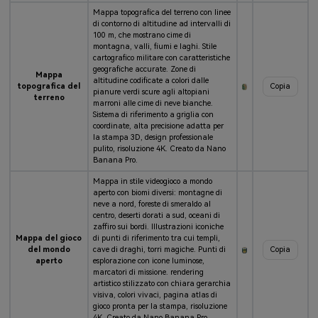
Mappa topografica del terreno con linee
di contorno di altitudine ad intervalli di
100 m, che mostrano cime di
montagna, valli, fiumi e laghi. Stile
cartografico militare con caratteristiche
geografiche accurate. Zone di
Mappa
altitudine codificate a colori dalle
topografica del
Copia
pianure verdi scure agli altopiani
terreno
marroni alle cime di neve bianche.
Sistema di riferimento a griglia con
coordinate, alta precisione adatta per
la stampa 3D, design professionale
pulito, risoluzione 4K. Creato da Nano
Banana Pro.
Mappa in stile videogioco a mondo
aperto con biomi diversi: montagne di
neve a nord, foreste di smeraldo al
centro, deserti dorati a sud, oceani di
zaffiro sui bordi. Illustrazioni iconiche
Mappa del gioco
di punti di riferimento tra cui templi,
del mondo
cave di draghi, torri magiche. Punti di
Copia
aperto
esplorazione con icone luminose,
marcatori di missione. rendering
artistico stilizzato con chiara gerarchia
visiva, colori vivaci, pagina atlas di
gioco pronta per la stampa, risoluzione
4K. Creato da Nano Banana Pro.