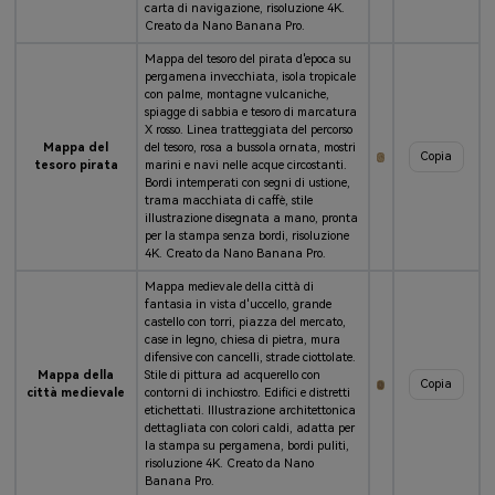
carta di navigazione, risoluzione 4K.
Creato da Nano Banana Pro.
Mappa del tesoro del pirata d'epoca su
pergamena invecchiata, isola tropicale
con palme, montagne vulcaniche,
spiagge di sabbia e tesoro di marcatura
X rosso. Linea tratteggiata del percorso
Mappa del
del tesoro, rosa a bussola ornata, mostri
Copia
tesoro pirata
marini e navi nelle acque circostanti.
Bordi intemperati con segni di ustione,
trama macchiata di caffè, stile
illustrazione disegnata a mano, pronta
per la stampa senza bordi, risoluzione
4K. Creato da Nano Banana Pro.
Mappa medievale della città di
fantasia in vista d'uccello, grande
castello con torri, piazza del mercato,
case in legno, chiesa di pietra, mura
difensive con cancelli, strade ciottolate.
Mappa della
Stile di pittura ad acquerello con
Copia
città medievale
contorni di inchiostro. Edifici e distretti
etichettati. Illustrazione architettonica
dettagliata con colori caldi, adatta per
la stampa su pergamena, bordi puliti,
risoluzione 4K. Creato da Nano
Banana Pro.