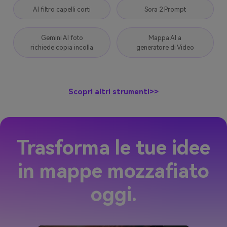
AI filtro capelli corti
Sora 2 Prompt
Gemini AI foto
Mappa AI a
richiede copia incolla
generatore di Video
Scopri altri strumenti>>
Trasforma le tue idee
in mappe mozzafiato
oggi.