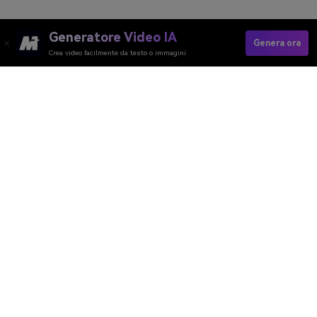
Generatore Video IA
Genera ora
Crea video facilmente da testo o immagini
Create Your AI Map Now
Media.io Online Tools Quality Rating：
4.7 (162,357 Votes)
Generatore Video AI
Generatore Immagini AI
Generatore Musica AI