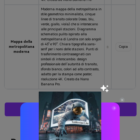
Moderna mappa della metropolitana in
stile geometrico minimalista, cinque
linee di transito colorate (rosso, blu,
verde, giallo, viola) che si intersecano
alle principali stazioni. Diagramma
schematico pulito ispirato alla
metropolitana di Londra con solo angoli
Mappa della
di 45° e 90°. Chiara tipografia sans-
metropolitana
Copia
serif per i nomi delle stazioni. Punti di
moderna
trasferimento contrassegnati con
simboli di interscambio. design
professionale dell'autorità di transito,
sfondo bianco, colori ad alto contrasto,
adatto per la stampa come poster,
risoluzione 4K. Creato da Nano
Banana Pro.
Crea Subito La Tua Mappa AI