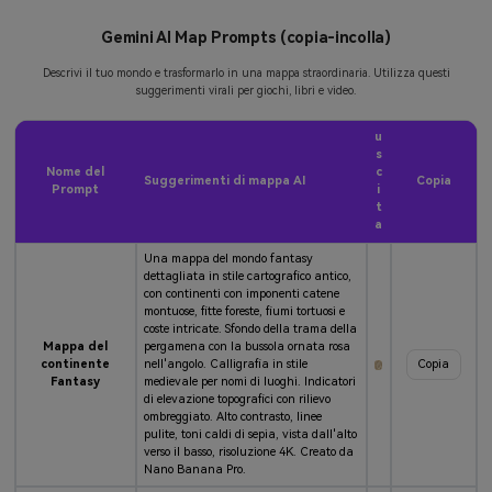
Gemini AI Map Prompts (copia-incolla)
Descrivi il tuo mondo e trasformarlo in una mappa straordinaria. Utilizza questi
suggerimenti virali per giochi, libri e video.
u
s
Nome del
c
Suggerimenti di mappa AI
Copia
Prompt
i
t
a
Una mappa del mondo fantasy
dettagliata in stile cartografico antico,
con continenti con imponenti catene
montuose, fitte foreste, fiumi tortuosi e
coste intricate. Sfondo della trama della
Mappa del
pergamena con la bussola ornata rosa
continente
nell'angolo. Calligrafia in stile
Copia
Fantasy
medievale per nomi di luoghi. Indicatori
di elevazione topografici con rilievo
ombreggiato. Alto contrasto, linee
pulite, toni caldi di sepia, vista dall'alto
verso il basso, risoluzione 4K. Creato da
Nano Banana Pro.