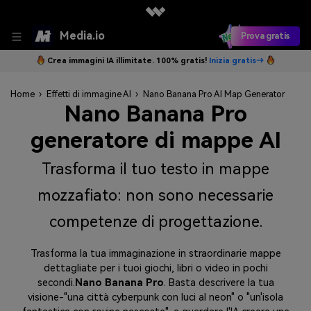
Media.io
Prova gratis
Crea immagini IA illimitate. 100% gratis!
Inizia gratis→
Home
›
Effetti di immagine AI
›
Nano Banana Pro AI Map Generator
Nano Banana Pro
generatore di mappe AI
Trasforma il tuo testo in mappe
mozzafiato: non sono necessarie
competenze di progettazione.
Trasforma la tua immaginazione in straordinarie mappe
dettagliate per i tuoi giochi, libri o video in pochi
secondi.
Nano Banana Pro
. Basta descrivere la tua
visione-"una città cyberpunk con luci al neon" o "un'isola