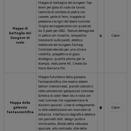
Mappa di battaglia del dungeon Top-
down per gioco di ruolo da tavolo,
labirinto di corridoio di pietra con
camere, porte di ferro, trappole di
pressione e scrigni del tesoro luminosi.
Griglia sovrapposizione con quadrati
Mappa di
da 5 piedi per D&D. Texture dettagliate
battaglia del
in pietra con muschio, lampadine
Copia
Dungeon di
tremolanti sulle pareti, estetica
ruolo
medievale del dungeon fantasy.
Contrasto elevato per una chiara
visibilità, prospettiva di gioco
strategica, qualità pronta per la
stampa, risoluzione 4K. Creato da
Nano Banana Pro.
Mappa futuristica della galassia
fantascientifica che mostra sistemi
stellari interconnessi, pianeti colorati e
rotte commerciali iperspaziali luminose.
Schema di colori Neon blu e viola con
nodi luminosi che rappresentano le
Mappa della
stazioni spaziali. Linee di collegamento
galassia
Copia
in stile costellazione con marcatori di
fantascientifica
distanza. Interfaccia olografica estetica
con pannelli dati. design pulito e
minimalista, sfondo della nebulosa
spaziale, alto contrasto, stile della