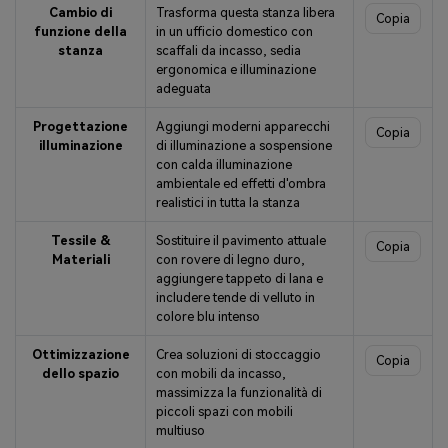
Cambio di
Trasforma questa stanza libera
Copia
funzione della
in un ufficio domestico con
stanza
scaffali da incasso, sedia
ergonomica e illuminazione
adeguata
Progettazione
Aggiungi moderni apparecchi
Copia
illuminazione
di illuminazione a sospensione
con calda illuminazione
ambientale ed effetti d'ombra
realistici in tutta la stanza
Tessile &
Sostituire il pavimento attuale
Copia
Materiali
con rovere di legno duro,
aggiungere tappeto di lana e
includere tende di velluto in
colore blu intenso
Ottimizzazione
Crea soluzioni di stoccaggio
Copia
dello spazio
con mobili da incasso,
massimizza la funzionalità di
piccoli spazi con mobili
multiuso