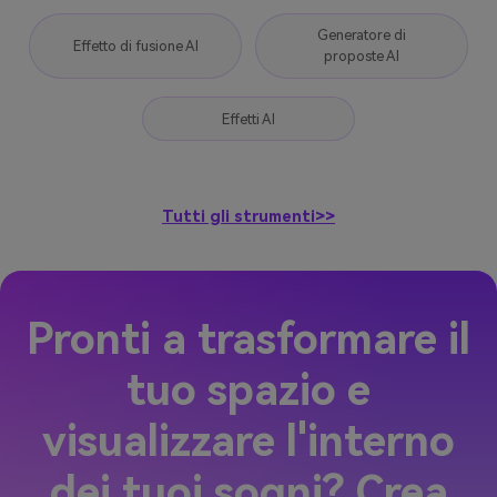
Generatore di
Effetto di fusione AI
proposte AI
Effetti AI
Tutti gli strumenti>>
Pronti a trasformare il
tuo spazio e
visualizzare l'interno
dei tuoi sogni? Crea