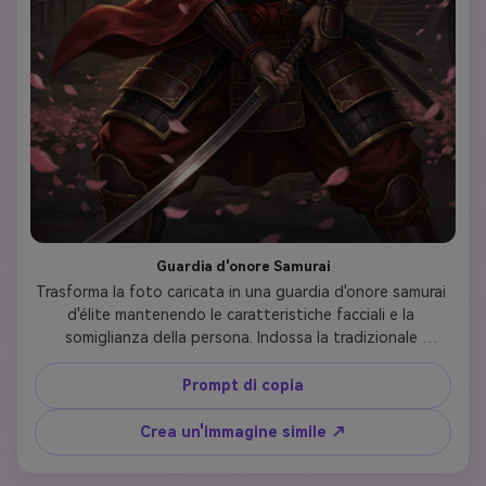
Guardia d'onore Samurai
Trasforma la foto caricata in una guardia d'onore samurai 
d'élite mantenendo le caratteristiche facciali e la 
somiglianza della persona. Indossa la tradizionale 
armatura di samurai nera e carmesso (yoroi) con ornato 
casco di maschera di demone spinto indietro per rivelare il 
Prompt di copia
viso, stemma di famiglia (mon) sulla piastra del petto, 
sottoveste di seta rossa scorrevole. Tieni un katana in 
Crea un'immagine simile ↗
posizione iaido. Petali di fiori di ciliegio alla deriva sullo 
sfondo con porte del tempio giapponese (torii). Stile 