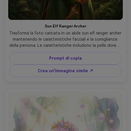
Sun Elf Ranger Archer
Trasforma la foto caricata in un abile sun elf ranger archer 
mantenendo le caratteristiche facciali e la somiglianza 
della persona. Le caratteristiche includono la pelle dorata, 
caldi capelli biondi in pratica treccia, orecchie a punta, 
lentiggini baciate dal sole. Indossa l'armatura ranger in 
Prompt di copia
pelle verde foresta con ricamo in foglia d'oro, tremor di 
frecce con piume, elegante arco recurve in legno 
Crea un'immagine simile ↗
incantato. L'espressione è focalizzata e vigile. Lo sfondo 
mostra il baldacchino della foresta illuminato dal sole con 
la luce dorata che filtra attraverso gli alberi. Stile d'arte: 
pittura digitale realistica, illuminazione calda naturale, 
avventura fantasia estetica, sensazione della professione 
del ranger.