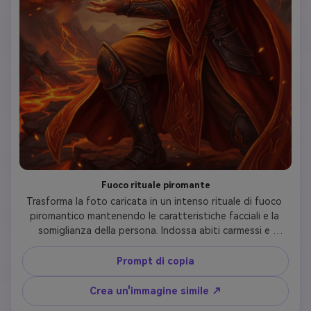
Fuoco rituale piromante
Trasforma la foto caricata in un intenso rituale di fuoco 
piromantico mantenendo le caratteristiche facciali e la 
somiglianza della persona. Indossa abiti carmessi e 
arancioni con motivi di fiamma, accenti di armatura in pelle 
resistente al fuoco, i capelli sembrano essere fatti di 
Prompt di copia
fiamme tremolanti, gli occhi brillanti come braci. Evocare 
un vortice di fuoco con entrambe le mani. Il viso mostra 
Crea un'immagine simile ↗
intensa concentrazione. Lo sfondo caratteristiche 