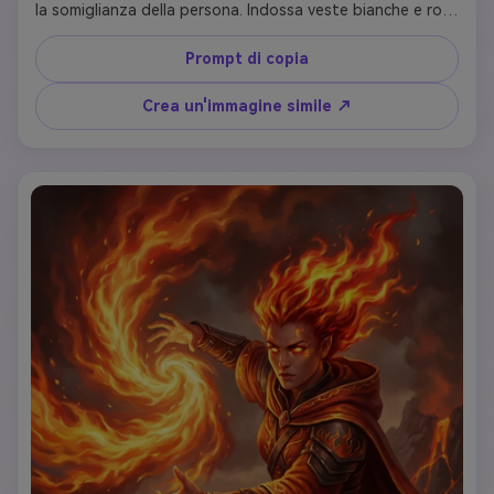
la somiglianza della persona. Indossa veste bianche e rosa 
pastello scorrevoli con ornamenti di cristallo, corona di 
fiori con cristalli curativi luminosi, mani che emanano 
Prompt di copia
morbida luce curativa dorata. Capelli lunghi che scorrono 
con trecce contenenti pietre preziose. Tieni un bastone 
Crea un'immagine simile ↗
di guarigione cristallino. Grotta di cristallo incantata con 
morbide rifrazioni di luce arcobaleno. Stile d'arte: pittura 
digitale realistica eterea, illuminazione morbida e 
sognante, estetica magica curativa, espressione 
compassionevole e serena, alto dettaglio.