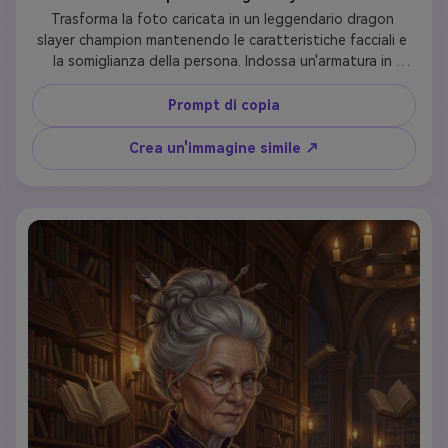
Trasforma la foto caricata in un leggendario dragon 
slayer champion mantenendo le caratteristiche facciali e 
la somiglianza della persona. Indossa un'armatura in 
acciaio annerita con pauldrons in scala di drago, mantello 
scarlatto lacerato dalle battaglie, trofeo collana dente di 
Prompt di copia
drago. Impugna una grande spada con rune luminose, il 
viso mostra cicatrici di battaglia e determinazione. Lo 
Crea un'immagine simile ↗
sfondo presenta teschio di drago e tesoro in una grotta 
con retroilluminazione drammatica. Stile d'arte: pittura 
digitale realistica cinematografica, ritratto fantasy epico, 
illuminazione drammatica del cerchio, alto contrasto, 
estetica eroica indurita da battaglia.