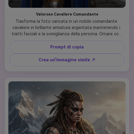
Valoroso Cavaliere Comandante
Trasforma la foto caricata in un nobile comandante 
cavaliere in brillante armatura argentata mantenendo i 
tratti facciali e la somiglianza della persona. Ornare con 
un mantello blu reale con emblema di leone dorato, casco 
ornato con disegno di cornice facciale che rivela 
Prompt di copia
chiaramente il viso, intricate incisioni sulle piastre delle 
spalle e armatura del petto. Tenere in mano una spada 
Crea un'immagine simile ↗
lunga leggendaria con iscrizioni in runa. Lo sfondo mostra 
un cortile del castello medievale all'ora d'oro. Stile d'arte: 
pittura digitale realistica con illuminazione drammatica, 
alto dettaglio, qualità della fotografia del ritratto 
cinematografico, estetica eroica della fantasia.