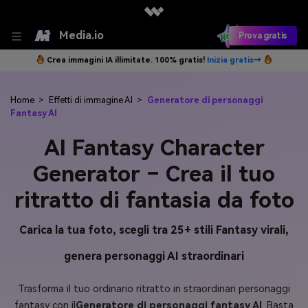
Media.io
Prova gratis
Crea immagini IA illimitate. 100% gratis!
Inizia gratis→
Home
>
Effetti di immagine AI
>
Generatore di personaggi
Fantasy AI
AI Fantasy Character
Generator – Crea il tuo
ritratto di fantasia da foto
Carica la tua foto, scegli tra 25+ stili Fantasy virali,
genera personaggi AI straordinari
Trasforma il tuo ordinario ritratto in straordinari personaggi
fantasy con il
Generatore di personaggi fantasy AI
. Basta