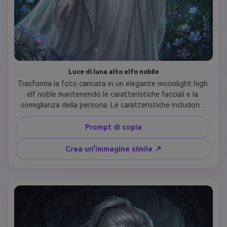
Luce di luna alto elfo nobile
Trasforma la foto caricata in un elegante moonlight high 
elf noble mantenendo le caratteristiche facciali e la 
somiglianza della persona. Le caratteristiche includono 
delicate orecchie a punta, capelli biondi platino che 
scorrono fino alla vita, cerchio d'argento etereo con 
Prompt di copia
gemma di pietra lunare, pelle luminescente pallida. Indossa 
abiti d'elfo bianchi e argentati con ricami intricati, gioielli 
Crea un'immagine simile ↗
delicati. L'espressione è serena e saggia. Lo sfondo 
mostra la foresta incantata alla luce della luna con fiori 
luminosi. Stile d'arte: pittura digitale realistica eterea, 
illuminazione morbida al chiaro di luna, estetica romantica 
fantasia, elegante e aggraziato, alto dettaglio.