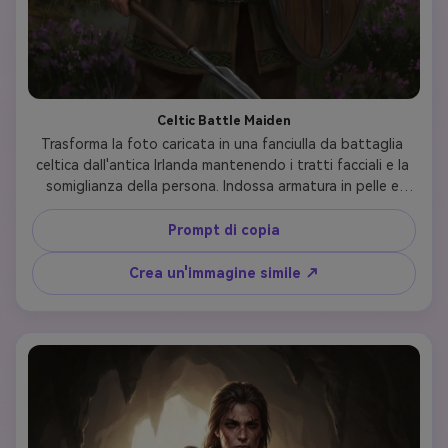
Celtic Battle Maiden
Trasforma la foto caricata in una fanciulla da battaglia 
celtica dall'antica Irlanda mantenendo i tratti facciali e la 
somiglianza della persona. Indossa armatura in pelle e 
chainmail con motivi nodi celtici verdi, collana torc in rame, 
vernice per il viso nei tradizionali disegni woad blu, lunghi 
Prompt di copia
capelli rossi scorrevoli con trecce da guerriero. Porta uno 
scudo celtico circolare e una lancia. Lo sfondo mostra 
Crea un'immagine simile ↗
nebbiose altopiani irlandesi con pietre in piedi. Stile 
d'arte: arte digitale realistica pittorica, illuminazione 
atmosferica, estetica celtica mitologica, espressione 
determinata del guerriero, alto dettaglio.