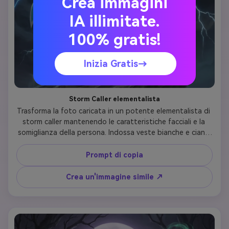
Crea immagini
IA illimitate.
100% gratis!
Inizia Gratis→
Storm Caller elementalista
Trasforma la foto caricata in un potente elementalista di 
storm caller mantenendo le caratteristiche facciali e la 
somiglianza della persona. Indossa veste bianche e ciano 
fluenti con motivi di fulmini, capelli che levitano con 
energia elettrica, occhi che brillano di blu brillante, fulmini 
Prompt di copia
che crepitano attorno alle mani. Cerchio d'argento con 
gemma di zaffiro. Evocando nuvole di tempesta e tuoni in 
Crea un'immagine simile ↗
pose drammatiche. Lo sfondo caratteristiche oscuro cielo 
tempestoso con colpi di fulmini. Stile d'arte: arte digitale 
realistica dinamica con alto contrasto, effetti di bagliore 
blu elettrico, posa d'azione drammatica, estetica di 
potere elementale.