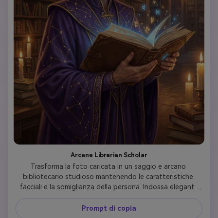
Arcane Librarian Scholar
Trasforma la foto caricata in un saggio e arcano 
bibliotecario studioso mantenendo le caratteristiche 
facciali e la somiglianza della persona. Indossa eleganti 
accappatoi viola scuro con ricamo costellazione dorata, 
occhiali di mezza luna, capelli argentati in sofisticato 
Prompt di copia
updo con accessori di piume. Tieni in mano un antico libro 