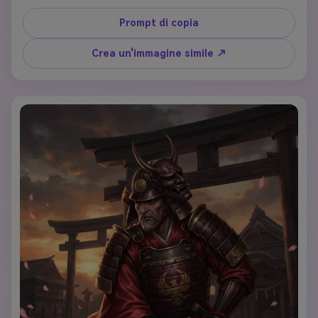
indossata da battaglia con accenti di pelliccia, segni di 
vernice di guerra tribale sul viso, capelli intrecciati con 
Prompt di copia
ornamenti di ossa e piume, costruzione muscolare 
trasmettendo forza. Usa un'enorme ascia da guerra a 
Crea un'immagine simile ↗
doppia lama. Lo sfondo presenta un paesaggio invernale 
nordico con montagne innevate. Stile d'arte: arte digitale 
realistica con trame gritty, forte contrasto, illuminazione 
laterale drammatica, ritratto fantasy epico, espressione 
potente e sicura.