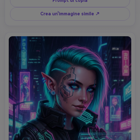
Prompt di copia
marrone ispirato alla natura con motivi fogliari. La pelle ha 
sottili tatuaggi floreali. Capelli lunghi e fluenti con trecce 
Crea un'immagine simile ↗
e piccoli fiori. Circondato da galleggianti scintille magiche 
e farfalle. Lo sfondo mostra foresta incantata con raggi 
di sole. Stile d'arte: stravagante pittura digitale realistica, 
morbida illuminazione naturale, cottagecore fantasia 
estetica, espressione delicata.