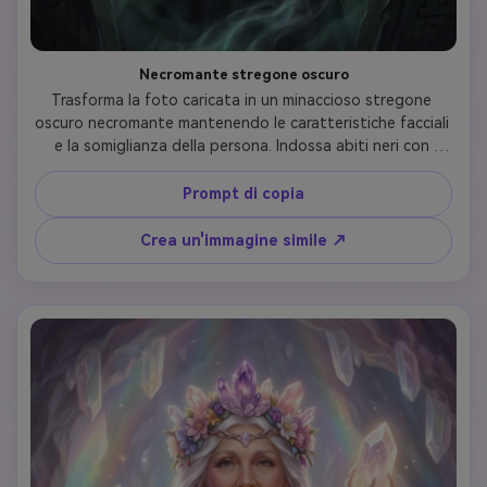
Necromante stregone oscuro
Trasforma la foto caricata in un minaccioso stregone 
oscuro necromante mantenendo le caratteristiche facciali 
e la somiglianza della persona. Indossa abiti neri con 
cappuccio con ornamenti di ossa e rune viola luminose, 
bastone scheletrico con sfere d'anima verdi galleggianti, 
Prompt di copia
pelle pallida con tatuaggi mistici scuri sul viso, occhi viola 
luminosi. Circondato da fumo spettrale e teschi 
Crea un'immagine simile ↗
galleggianti. Sfondo mostra cimitero gotico con luna 
piena. Stile d'arte: pittura digitale realistica fantasia 
scura, illuminazione inquietante con bagliore viola e verde, 
estetica dell'horror gotico, espressione misteriosa e 
potente.