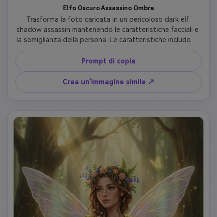
Elfo Oscuro Assassino Ombra
Trasforma la foto caricata in un pericoloso dark elf 
shadow assassin mantenendo le caratteristiche facciali e 
la somiglianza della persona. Le caratteristiche includono 
pelle grigio scuro, capelli bianchi/argentati sorprendenti, 
orecchie appuntite affilate, occhi violetti penetranti con 
Prompt di copia
trucco per gli occhi scuri. Indossa un'armatura assassina in 
pelle nera con accenti viola, doppi pugnali con bagliore 
Crea un'immagine simile ↗
verde velenoso, piercing argentati. L'espressione è astuta 
e misteriosa. Lo sfondo mostra una caverna sotterranea 
ombrosa con funghi bioluminescenti. Stile d'arte: arte 
digitale realistica fantasia oscura, illuminazione 
drammatica chiaroscuro, estetica canaglia, misteriosa e 
mortale, ad alto contrasto.