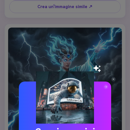
di incantesimi luminoso con rune magiche galleggianti. Lo 
Crea un'immagine simile ↗
sfondo mostra infiniti scaffali della biblioteca con libri 
levitanti e morbida luce di candela. Stile d'arte: pittura 
digitale realistica dettagliata con illuminazione calda, 
estetica accademica, atmosfera accademica magica, 
espressione intelligente e serena.