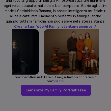
una foto di gruppo di famiglia AI fotorealistica che mantiene
ogni volto accurato, naturale e ben composto. Grazie agli ultimi
modelli Gemini/Nano Banana, la nostra intelligenza artificiale ti
aiuta a catturare il momento perfetto in famiglia, anche
quando tutta la famiglia non può essere nella stessa stanza.
Crea la tua foto AI Fanily istantaneamente ↗
mozzafiato
Gemini AI foto di famiglia
Trasformazioni create
con
Media.io
.
Generate My Family Portrait Free