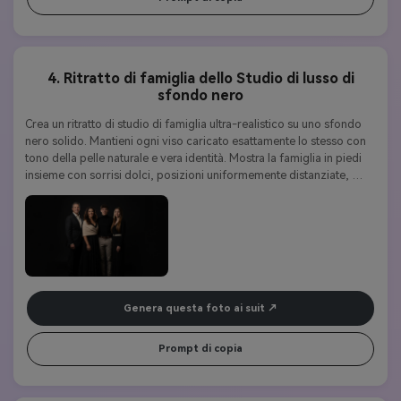
16 anni è in piedi accanto alla madre, i capelli abbassati, sorridendo 
con sicurezza • Figlia di 8 anni è seduta su un cubo o sgabello 
elegante, le mani in grembo, sorridendo dolce• Figlio di 2 anni è 
seduto su un piccolo sgabello di fronte, sorridendo luminosamente 
4. Ritratto di famiglia dello Studio di lusso di
alla telecamera Terreno e illuminazione:• Accogliente set 
sfondo nero
autunnale per interni Illuminazione uniformemente distribuita per 
creare un'atmosfera accogliente e invitante• Ombre naturali per 
Crea un ritratto di studio di famiglia ultra-realistico su uno sfondo 
esaltare la profondità e il realismoStile fotografico professionale 
nero solido. Mantieni ogni viso caricato esattamente lo stesso con 
fotorealistico ad alta risoluzione, accogliente, elegante e senza 
tono della pelle naturale e vera identità. Mostra la famiglia in piedi 
tempo, rapporto aspetto 16:9.
insieme con sorrisi dolci, posizioni uniformemente distanziate, 
postura elegante e silhouette pulite. Usa una morbida illuminazione 
diffusa, una luce sottile intorno ai capelli e ombre naturali per 
aumentare la profondità. Tutti indossano outfit nero e neutro 
coordinati per un look ritratto di famiglia senza tempo e di classe. 
Fotografia ad alta risoluzione, in stile cinematografico.
Genera questa foto ai suit
Prompt di copia