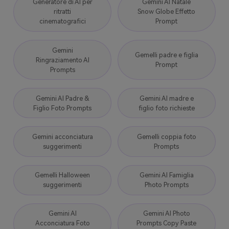
Generatore di AI per
Gemini AI Natale
ritratti
Snow Globe Effetto
cinematografici
Prompt
Gemini
Gemelli padre e figlia
Ringraziamento AI
Prompt
Prompts
Gemini AI Padre &
Gemini AI madre e
Figlio Foto Prompts
figlio foto richieste
Gemini acconciatura
Gemelli coppia foto
suggerimenti
Prompts
Gemelli Halloween
Gemini AI Famiglia
suggerimenti
Photo Prompts
Gemini AI
Gemini AI Photo
Acconciatura Foto
Prompts Copy Paste