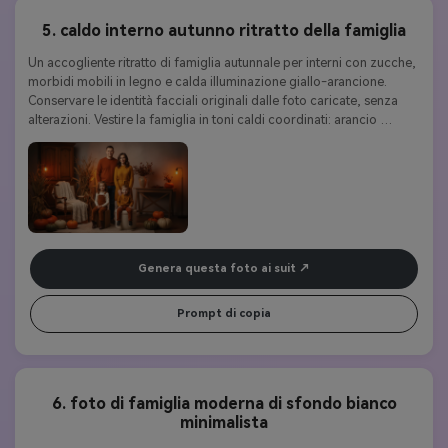
5. caldo interno autunno ritratto della famiglia
Un accogliente ritratto di famiglia autunnale per interni con zucche, 
morbidi mobili in legno e calda illuminazione giallo-arancione. 
Conservare le identità facciali originali dalle foto caricate, senza 
alterazioni. Vestire la famiglia in toni caldi coordinati: arancio 
bruciato, giallo senape, marrone e crema. Pose naturali: genitori in 
piedi dietro con un sorriso dolce, bambini seduti su piccoli sgabelli 
o cubi davanti. Usa ombre morbide, highlight caldi e un look da 
studio fotorealistico. Alta risoluzione, elegante, atmosfera invitante.
Genera questa foto ai suit
Prompt di copia
6. foto di famiglia moderna di sfondo bianco
minimalista