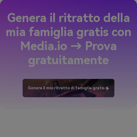
Genera il ritratto della
mia famiglia gratis con
Media.io → Prova
gratuitamente
Genera il mio ritratto di famiglia gratis