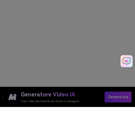
Generatore Video IA
Genera ora
Crea video facilmente da testo o immagini
Generate My Family Portrait Freew
Media.io Online Tools Quality Rating：