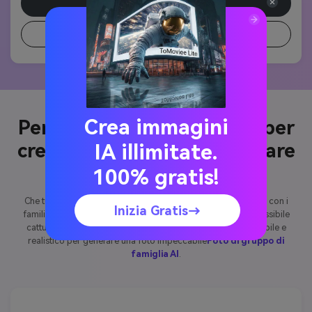
Crea una foto simile
Prompt di copia
Crea immagini
Perché utilizzare Media.io per
creare il tuo ritratto familiare
IA illimitate.
AI
100% gratis!
Che tu voglia un biglietto per le vacanze, una foto di gruppo con i
Inizia Gratis→
familiari lontani o una foto perfettamente posata che è impossibile
catturare nella vita reale, Media.io ti offre il modo più affidabile e
realistico per generare una foto impeccabile
Foto di gruppo di
famiglia AI
.