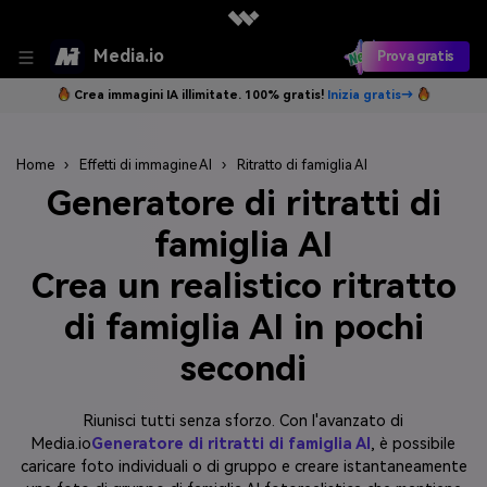
Media.io
Prova gratis
Crea immagini IA illimitate. 100% gratis!
Inizia gratis→
Home
›
Effetti di immagine AI
›
Ritratto di famiglia AI
Generatore di ritratti di
famiglia AI
Crea un realistico ritratto
di famiglia AI in pochi
secondi
Riunisci tutti senza sforzo. Con l'avanzato di
Media.io
Generatore di ritratti di famiglia AI
, è possibile
caricare foto individuali o di gruppo e creare istantaneamente