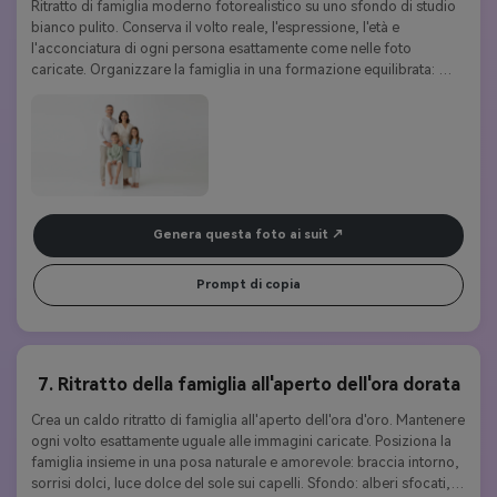
Ritratto di famiglia moderno fotorealistico su uno sfondo di studio 
bianco pulito. Conserva il volto reale, l'espressione, l'età e 
l'acconciatura di ogni persona esattamente come nelle foto 
caricate. Organizzare la famiglia in una formazione equilibrata: 
genitori in piedi dietro, figli seduti o in piedi leggermente davanti. 
Tutti indossano abiti minimalisti coordinati nei colori bianco, beige 
e morbido pastello. Utilizza una morbida illuminazione 
professionale da studio, ombre naturali e dettagli nitidi per una foto 
di famiglia luminosa e senza tempo.
Genera questa foto ai suit
Prompt di copia
7. Ritratto della famiglia all'aperto dell'ora dorata
Crea un caldo ritratto di famiglia all'aperto dell'ora d'oro. Mantenere 
ogni volto esattamente uguale alle immagini caricate. Posiziona la 
famiglia insieme in una posa naturale e amorevole: braccia intorno, 
sorrisi dolci, luce dolce del sole sui capelli. Sfondo: alberi sfocati, 