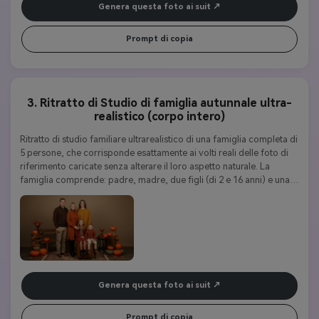
Genera questa foto ai suit
Prompt di copia
3. Ritratto di Studio di famiglia autunnale ultra-
realistico (corpo intero)
Ritratto di studio familiare ultrarealistico di una famiglia completa di 
5 persone, che corrisponde esattamente ai volti reali delle foto di 
riferimento caricate senza alterare il loro aspetto naturale. La 
famiglia comprende: padre, madre, due figli (di 2 e 16 anni) e una 
figlia (di 8 anni). Abbigliamento:• Madre: abito maglione lungo 
arancione bruciato, accogliente ed elegante• Figlio di 16 anni: 
abito giallo senape con cardigan, elegante e caldo• Figlia di 8 
anni: abito bordeaux con accessorio sciarpa, dolce e giocoso• 
Padre: maglione marrone scuro con pantaloni beige, ordinato e 
casual • Figlio di 2 anni: maglione color ruggine con pantaloni 
cremo• Tutti indossano scarpe casual o stivali abbinati al loro 
Genera questa foto ai suit
abbigliamento:• Padre è in piedi dietro con un sorriso dolce, un 
braccio naturalmente intorno alla madre• Madre è in piedi con 
grazia accanto a lui, tenendo la mano della figlia minore• Figlio di 
Prompt di copia