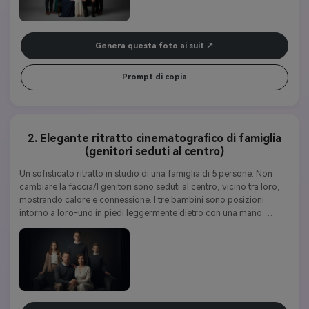
Genera questa foto ai suit
Prompt di copia
2. Elegante ritratto cinematografico di famiglia
(genitori seduti al centro)
Un sofisticato ritratto in studio di una famiglia di 5 persone. Non 
cambiare la faccia/I genitori sono seduti al centro, vicino tra loro, 
mostrando calore e connessione. I tre bambini sono posizioni 
intorno a loro-uno in piedi leggermente dietro con una mano 
delicata sulla spalla di un genitore, e gli altri due in piedi in piedi 
dietro, in piedi naturali. Tutti sono vestiti in abiti eleganti coordinati 
nei toni neurali. Lo sfondo è uno sfondo di studio scuro e 
drammatico con illuminazione cinematografica che mette in risalto i 
loro volti (non il sorriso). La composizione enfatizza l'unità 
familiare, la forza e la vicinanza, con un'espressione naturale e 
calorosa. Stile fotografico ultra-realistico e di alta qualità