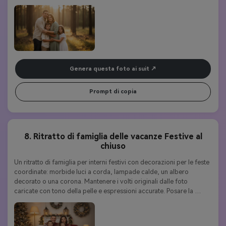
luce del sole dorata, foschia morbida, toni caldi. Abbigliamento: 
lino neutro, beige, verde salvia, denim. Stile: fotografia sognante, 
emotiva, soft-focus con struttura realistica della pelle e 
illuminazione naturale.
Genera questa foto ai suit
Prompt di copia
8. Ritratto di famiglia delle vacanze Festive al
chiuso
Un ritratto di famiglia per interni festivi con decorazioni per le feste 
coordinate: morbide luci a corda, lampade calde, un albero 
decorato o una corona. Mantenere i volti originali dalle foto 
caricate con tono della pelle e espressioni accurate. Posare la 
famiglia in modo naturale, seduti o in piedi vicino insieme per 
mostrare la connessione. Abbigliamento: Maglioni comodi abbinati 
in rosso, crema o verde caldo. Usa un'illuminazione calda e 