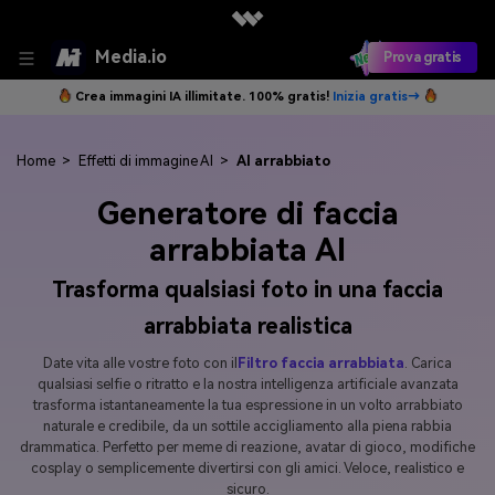
Media.io
Prova gratis
Crea immagini IA illimitate. 100% gratis!
Inizia gratis→
Home
>
Effetti di immagine AI
>
AI arrabbiato
Generatore di faccia
arrabbiata AI
Trasforma qualsiasi foto in una faccia
arrabbiata realistica
Date vita alle vostre foto con il
Filtro faccia arrabbiata
. Carica
qualsiasi selfie o ritratto e la nostra intelligenza artificiale avanzata
trasforma istantaneamente la tua espressione in un volto arrabbiato
naturale e credibile, da un sottile accigliamento alla piena rabbia
drammatica. Perfetto per meme di reazione, avatar di gioco, modifiche
cosplay o semplicemente divertirsi con gli amici. Veloce, realistico e
sicuro.