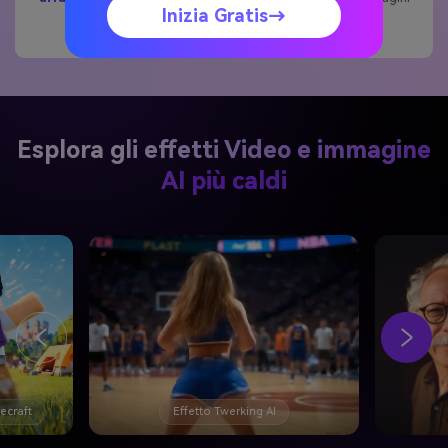
Inizia Gratis→
sono al sicuro.
Esplora gli effetti Video e immagine
AI più caldi
necraft
Effetto Twerking AI