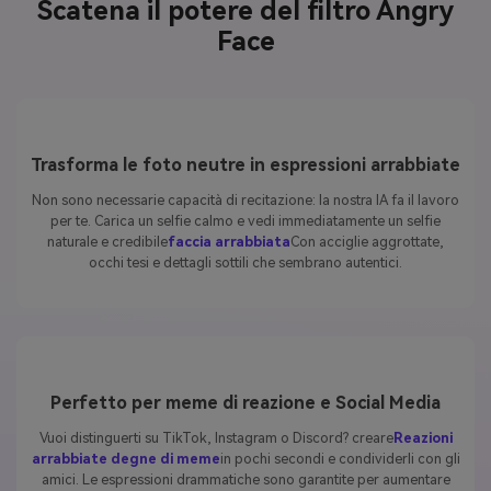
Scatena il potere del filtro Angry
Face
Trasforma le foto neutre in espressioni arrabbiate
Non sono necessarie capacità di recitazione: la nostra IA fa il lavoro
per te. Carica un selfie calmo e vedi immediatamente un selfie
naturale e credibile
faccia arrabbiata
Con acciglie aggrottate,
occhi tesi e dettagli sottili che sembrano autentici.
Perfetto per meme di reazione e Social Media
Vuoi distinguerti su TikTok, Instagram o Discord? creare
Reazioni
arrabbiate degne di meme
in pochi secondi e condividerli con gli
amici. Le espressioni drammatiche sono garantite per aumentare