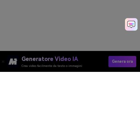
Generatore Video IA
Genera ora
Crea video facilmente da testo o immagini
Create Angry Face Photos Fast & Easy
Media.io Online Tools Quality Rating：
4.7 (162,357 Votes)
Generatore Video AI