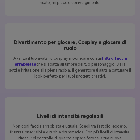
risate, mi piace e coinvolgimento.
Divertimento per giocare, Cosplay e giocare di
ruolo
Avanza il tuo avatar o cosplay modificare con un
Filtro faccia
arrabbiata
che si adatta all'umore del tuo personaggio. Dalla
sottile irritazione alla piena rabbia, il generatore ti aiuta a catturare il
look perfetto per i tuoi progetti creativi.
Livelli di intensità regolabili
Non ogni faccia arrabbiata è uguale. Scegli tra fastidio leggero,
frustrazione visibile o rabbia drammatica. Con più livelli di intensità,
rimani nel controllo di quanto appare feroce la tua nuova