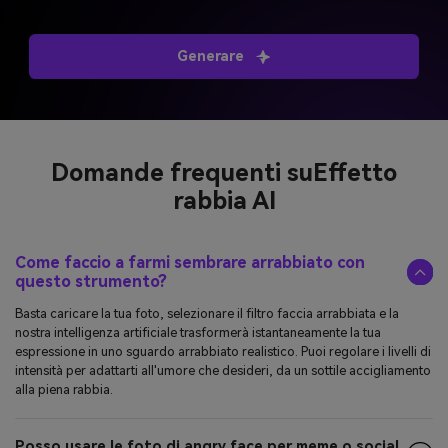
Generare
Domande frequenti su
Effetto
rabbia AI
Come faccio a farmi sembrare arrabbiato con
questo strumento?
Basta caricare la tua foto, selezionare il filtro faccia arrabbiata e la
nostra intelligenza artificiale trasformerà istantaneamente la tua
espressione in uno sguardo arrabbiato realistico. Puoi regolare i livelli di
intensità per adattarti all'umore che desideri, da un sottile accigliamento
alla piena rabbia.
Posso usare le foto di angry face per meme o social