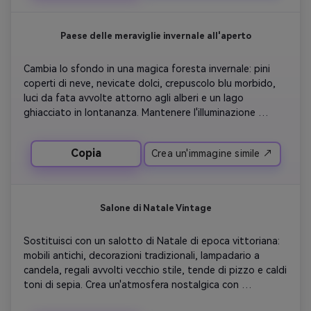
Paese delle meraviglie invernale all'aperto
Cambia lo sfondo in una magica foresta invernale: pini 
coperti di neve, nevicate dolci, crepuscolo blu morbido, 
luci da fata avvolte attorno agli alberi e un lago 
ghiacciato in lontananza. Mantenere l'illuminazione 
naturale di toni freddi sul soggetto con la sottile luce 
del bordo dalla neve.
Copia
Crea un'immagine simile ↗
Salone di Natale Vintage
Sostituisci con un salotto di Natale di epoca vittoriana: 
mobili antichi, decorazioni tradizionali, lampadario a 
candela, regali avvolti vecchio stile, tende di pizzo e caldi 
toni di sepia. Crea un'atmosfera nostalgica con 
un'illuminazione morbida e diffusa che ricorda la 