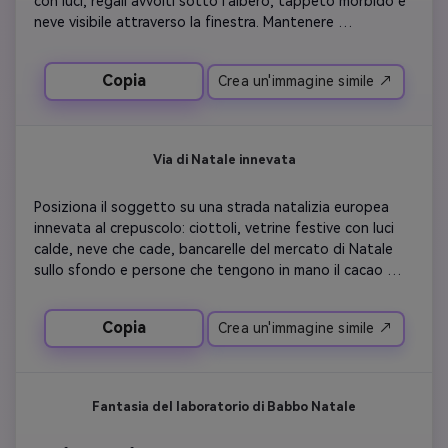
con luci, regali avvolti sotto l'albero, tappeto morbido e 
neve visibile attraverso la finestra. Mantenere 
l'illuminazione del soggetto naturale e coerente con l'ora 
d'oro interna.
Copia
Crea un'immagine simile ↗
Via di Natale innevata
Posiziona il soggetto su una strada natalizia europea 
innevata al crepuscolo: ciottoli, vetrine festive con luci 
calde, neve che cade, bancarelle del mercato di Natale 
sullo sfondo e persone che tengono in mano il cacao 
caldo. Abbina le ombre del soggetto all'illuminazione 
stradale ambientale.
Copia
Crea un'immagine simile ↗
Fantasia del laboratorio di Babbo Natale