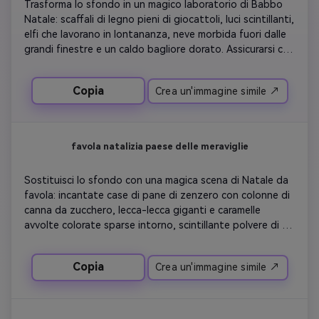
Trasforma lo sfondo in un magico laboratorio di Babbo 
Natale: scaffali di legno pieni di giocattoli, luci scintillanti, 
elfi che lavorano in lontananza, neve morbida fuori dalle 
grandi finestre e un caldo bagliore dorato. Assicurarsi che 
il soggetto apparisca naturalmente illuminato 
dall'ambiente del laboratorio.
Copia
Crea un'immagine simile ↗
favola natalizia paese delle meraviglie
Sostituisci lo sfondo con una magica scena di Natale da 
favola: incantate case di pane di zenzero con colonne di 
canna da zucchero, lecca-lecca giganti e caramelle 
avvolte colorate sparse intorno, scintillante polvere di 
fata nell'aria, stravaganti alberi color pastello decorati 
con ornamenti oversize, morbida illuminazione sognante 
Copia
Crea un'immagine simile ↗
con bokeh arcobaleno e un'atmosfera fantastica del 
mondo dello zucchero-prugna. Mantieni il soggetto 
illuminato naturalmente con un delicato bagliore magico.