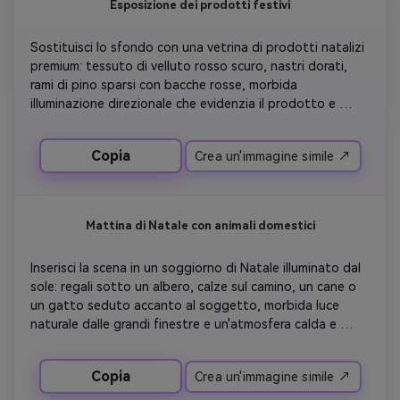
Esposizione dei prodotti festivi
Sostituisci lo sfondo con una vetrina di prodotti natalizi 
premium: tessuto di velluto rosso scuro, nastri dorati, 
rami di pino sparsi con bacche rosse, morbida 
illuminazione direzionale che evidenzia il prodotto e 
profondità di campo bassa. Perfetto per le campagne di 
vacanza di e-commerce.
Copia
Crea un'immagine simile ↗
Mattina di Natale con animali domestici
Inserisci la scena in un soggiorno di Natale illuminato dal 
sole: regali sotto un albero, calze sul camino, un cane o 
un gatto seduto accanto al soggetto, morbida luce 
naturale dalle grandi finestre e un'atmosfera calda e 
gioiosa. Fonda perfettamente l'animale domestico e il 
soggetto nell'ambiente festivo.
Copia
Crea un'immagine simile ↗