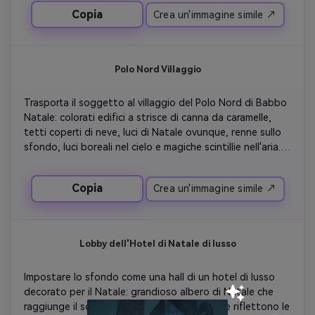
fotografia dei primi anni del 1900.
Copia
Crea un'immagine simile ↗
Polo Nord Villaggio
Trasporta il soggetto al villaggio del Polo Nord di Babbo 
Natale: colorati edifici a strisce di canna da caramelle, 
tetti coperti di neve, luci di Natale ovunque, renne sullo 
sfondo, luci boreali nel cielo e magiche scintillie nell'aria. 
Fonda il soggetto con l'illuminazione fantastica e 
vibrante.
Copia
Crea un'immagine simile ↗
Lobby dell'Hotel di Natale di lusso
Impostare lo sfondo come una hall di un hotel di lusso 
decorato per il Natale: grandioso albero di Natale che 
raggiunge il soffitto, pavimenti in marmo che riflettono le 